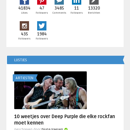
41834
47
3485
11
13320
Likes
Followers
Comments
Followers
Berichten
435
1984
Followers
Followers
LIJSTJES
ARTIESTEN
10 weetjes over Deep Purple die elke rockfan
moet kennen
Geschreven door
Djuna Vaesen