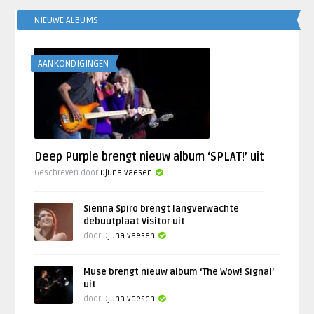
NIEUWE ALBUMS
AANKONDIGINGEN
Deep Purple brengt nieuw album ‘SPLAT!’ uit
Geschreven door
Djuna Vaesen
Sienna Spiro brengt langverwachte
debuutplaat Visitor uit
door
Djuna Vaesen
Muse brengt nieuw album ‘The Wow! Signal’
uit
door
Djuna Vaesen