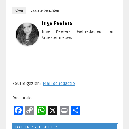
Over
Laatste berichten
Inge Peeters
Inge Peeters, Webredacteur bij
Artiestennieuws
Foutje gezien?
Mail de redactie
.​
Deel artikel:
Facebook
Copy
WhatsApp
X
Print
Delen
Link
LAAT EEN REACTIE ACHTER