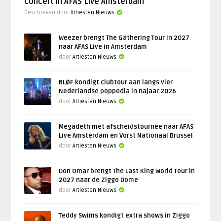
concert in AFAS Live Amsterdam
Geschreven door
Artiesten Nieuws
Weezer brengt The Gathering Tour in 2027
naar AFAS Live in Amsterdam
door
Artiesten Nieuws
BLØF kondigt clubtour aan langs vier
Nederlandse poppodia in najaar 2026
door
Artiesten Nieuws
Megadeth met afscheidstournee naar AFAS
Live Amsterdam en Vorst Nationaal Brussel
door
Artiesten Nieuws
Don Omar brengt The Last King World Tour in
2027 naar de Ziggo Dome
door
Artiesten Nieuws
Teddy Swims kondigt extra shows in Ziggo