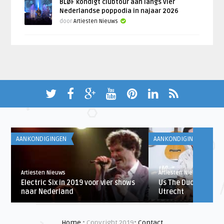
BLØF kondigt clubtour aan langs vier
Nederlandse poppodia in najaar 2026
door
Artiesten Nieuws
AANKONDIGINGEN
AANKONDIGINGEN
Artiesten Nieuws
Artiesten Nieuws
Electric Six in 2019 voor vier shows
Us The Duo voor ee
naar Nederland
Utrecht
Home
• Copyright 2019•
Contact