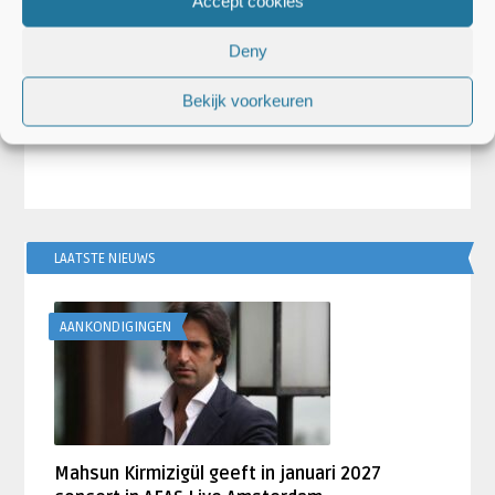
Accept cookies
Deny
Djuna Vaesen
Artiesten Nieu
arry
Harry Styles keert terug met album
Voormalig O
Bekijk voorkeuren
‘Kiss All The T ...
Liam Payne (
LAATSTE NIEUWS
AANKONDIGINGEN
Mahsun Kirmizigül geeft in januari 2027