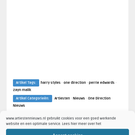
·
·
·
Artikel Tags:
harry styles
one direction
perrie edwards
zayn malik
·
·
Artikel Categorieën:
Artiesten
Nieuws
One Direction
Nieuws
www.artiestennieuws.nl gebruikt cookies voor een goed werkende
website en een optimale service. Lees hier meer over het
ALBUMRELEASES
ARTIESTEN