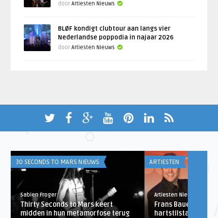
door
Artiesten Nieuws
BLØF kondigt clubtour aan langs vier
Nederlandse poppodia in najaar 2026
door
Artiesten Nieuws
30 SECONDS TO MARS NIEUWS
ARTIESTEN
Sabien Froger
Artiesten Nieuws
r
Thirty Seconds to Mars keert
Frans Bauer bezorgt
midden in hun metamorfose terug
hartstilstand