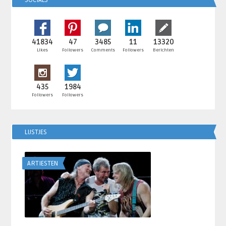
SOCIALS
41834
47
3485
11
13320
Likes
Followers
Comments
Followers
Berichten
435
1984
Followers
Followers
LIJSTJES
ARTIESTEN