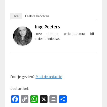
Over
Laatste berichten
Inge Peeters
Inge Peeters, Webredacteur bij
Artiestennieuws
Foutje gezien?
Mail de redactie
.​
Deel artikel:
Facebook
Copy
WhatsApp
X
Print
Delen
Link