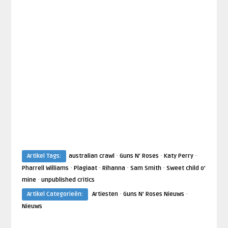
·
·
·
Artikel Tags:
australian crawl
Guns N' Roses
Katy Perry
·
·
·
·
Pharrell Williams
Plagiaat
Rihanna
Sam Smith
Sweet child o'
·
mine
unpublished critics
·
·
Artikel Categorieën:
Artiesten
Guns N' Roses Nieuws
Nieuws