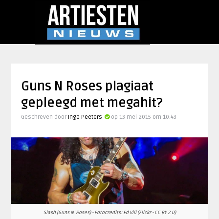
Guns N Roses plagiaat
gepleegd met megahit?
Geschreven door
Inge Peeters
op 13 mei 2015 om 10:43
Slash (Guns N' Roses) - Fotocredits: Ed Vill (Flickr - CC BY 2.0)