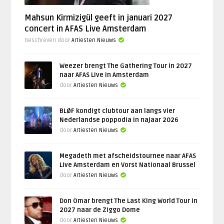
Mahsun Kirmizigül geeft in januari 2027
concert in AFAS Live Amsterdam
Geschreven door
Artiesten Nieuws
Weezer brengt The Gathering Tour in 2027
naar AFAS Live in Amsterdam
door
Artiesten Nieuws
BLØF kondigt clubtour aan langs vier
Nederlandse poppodia in najaar 2026
door
Artiesten Nieuws
Megadeth met afscheidstournee naar AFAS
Live Amsterdam en Vorst Nationaal Brussel
door
Artiesten Nieuws
Don Omar brengt The Last King World Tour in
2027 naar de Ziggo Dome
door
Artiesten Nieuws