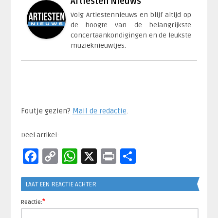
Artiesten Nieuws
Volg Artiestennieuws en blijf altijd op
de hoogte van de belangrijkste
concertaankondigingen en de leukste
muzieknieuwtjes.
Foutje gezien?
Mail de redactie
.​
Deel artikel:
Facebook
Copy
WhatsApp
X
Print
Delen
Link
LAAT EEN REACTIE ACHTER
*
Reactie: