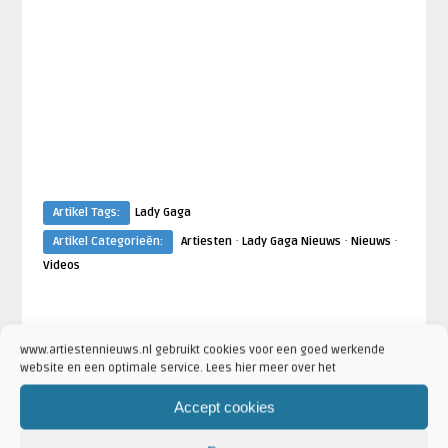
Artikel Tags:
Lady Gaga
·
·
·
Artikel Categorieën:
Artiesten
Lady Gaga Nieuws
Nieuws
Videos
AANKONDIGINGEN
AANKONDIGING
www.artiestennieuws.nl gebruikt cookies voor een goed werkende
website en een optimale service. Lees hier meer over het
Accept cookies
Artiesten Nieuws
Robin de Rood
bum
Lady Gaga geeft aankomende
Lady Gaga e