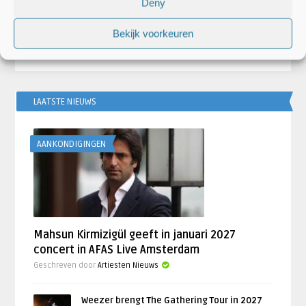
Deny
zomer concert in GelreDome
brengen singl
Bekijk voorkeuren
LAATSTE NIEUWS
AANKONDIGINGEN
Mahsun Kirmizigül geeft in januari 2027
concert in AFAS Live Amsterdam
Geschreven door
Artiesten Nieuws
Weezer brengt The Gathering Tour in 2027