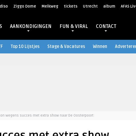
diso
Ziggo Dome
Melkweg
tickets
Utrecht
album
AFAS Liv
S
AANKONDIGINGEN
FUN & VIRAL
CONTACT
TF
Top 10 Lijstjes
Stage & Vacatures
Winnen
Advertere
lon wegens succes met extra show naar De Oosterpoort