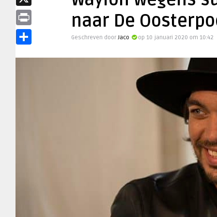
Waylon wegens s
X
naar De Oosterpo
Print
Geschreven door
Jaco
op 10 januari 2020 om 10:42
Delen