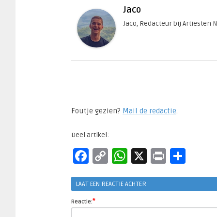
Jaco
Jaco, Redacteur bij Artiesten 
Foutje gezien?
Mail de redactie
.​
Deel artikel:
Facebook
Copy
WhatsApp
X
Print
Del
Link
LAAT EEN REACTIE ACHTER
*
Reactie: