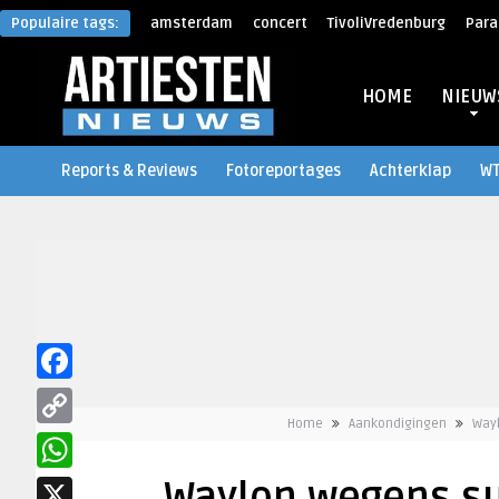
Populaire tags:
amsterdam
concert
TivoliVredenburg
Para
HOME
NIEUW
Reports & Reviews
Fotoreportages
Achterklap
W
Facebook
Home
Aankondigingen
Way
Copy
Link
WhatsApp