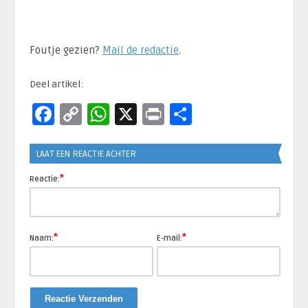
Foutje gezien?
Mail de redactie
.​
Deel artikel:
Facebook
Copy
WhatsApp
X
Print
Delen
Link
LAAT EEN REACTIE ACHTER
*
Reactie:
*
*
Naam:
E-mail: