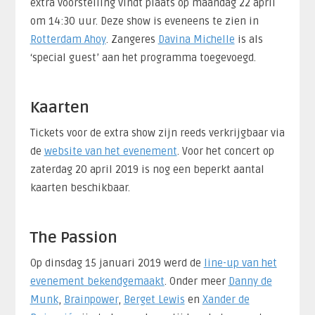
extra voorstelling vindt plaats op maandag 22 april
om 14:30 uur. Deze show is eveneens te zien in
Rotterdam Ahoy
. Zangeres
Davina Michelle
is als
‘special guest’ aan het programma toegevoegd.
Kaarten
Tickets voor de extra show zijn reeds verkrijgbaar via
de
website van het evenement
. Voor het concert op
zaterdag 20 april 2019 is nog een beperkt aantal
kaarten beschikbaar.
The Passion
Op dinsdag 15 januari 2019 werd de
line-up van het
evenement bekendgemaakt
. Onder meer
Danny de
Munk
,
Brainpower
,
Berget Lewis
en
Xander de