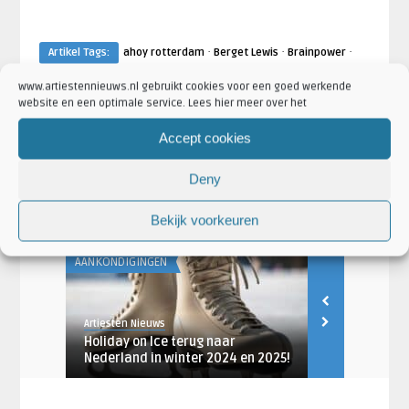
·
·
·
Artikel Tags:
ahoy rotterdam
Berget Lewis
Brainpower
·
·
·
·
Danny De Munk
davina michelle
pasen
the passion
The
www.artiestennieuws.nl gebruikt cookies voor een goed werkende
·
Passion in Concert
Xander de Buisonjé
website en een optimale service. Lees hier meer over het
·
·
Artikel Categorieën:
Ahoy Rotterdam Nieuws
Artiesten
Accept cookies
·
·
Brainpower Nieuws
Danny De Munk Nieuws
Davina Michelle
·
·
·
Nieuws
Nieuws
Shows en Evenementen
The Passion in
Deny
·
·
Concert Nieuws
Venues
Xander de Buisonjé Nieuws
Bekijk voorkeuren
AANKONDIGINGEN
AANKONDIGING
Artiesten Nieuws
Artiesten Nieu
 terug
Holiday on Ice terug naar
K-pop band 
Nederland in winter 2024 en 2025!
Rotterdam