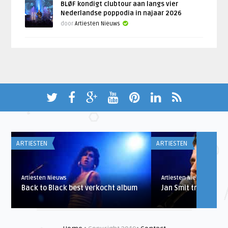
BLØF kondigt clubtour aan langs vier
Nederlandse poppodia in najaar 2026
door
Artiesten Nieuws
ARTIESTEN
ARTIESTEN
Artiesten Nieuws
Artiesten Nieuws
Back to Black best verkocht album
Jan Smit trouwt de