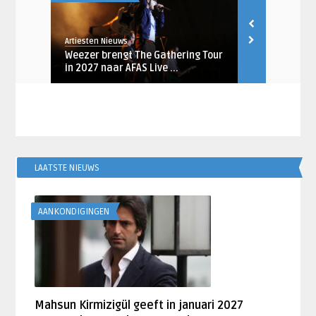
Artiesten Nieuws
Artiesten Nieu
januari
Weezer brengt The Gathering Tour
Megadeth m
in 2027 naar AFAS Live ...
naar AFAS Li
LAATSTE NIEUWS
AANKONDIGINGEN
Mahsun Kirmizigül geeft in januari 2027