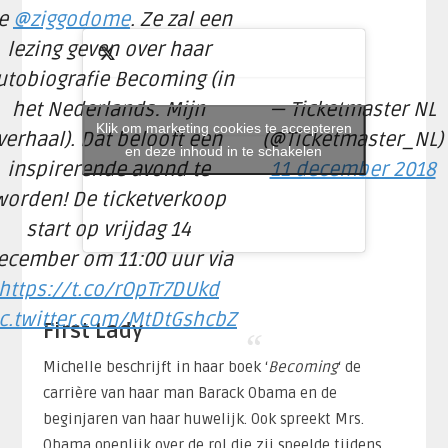
e
@ziggodome
. Ze zal een
lezing geven over haar
utobiografie Becoming (in
het Nederlands: Mijn
— Ticketmaster NL
Klik om marketing cookies te accepteren
verhaal). Dat belooft een
(@Ticketmaster_NL)
en deze inhoud in te schakelen
inspirerende avond te
11 december 2018
worden! De ticketverkoop
start op vrijdag 14
ecember om 11:00 uur via
https://t.co/rOpTr7DUkd
c.twitter.com/MtDtGshcbZ
First Lady
Michelle beschrijft in haar boek ‘
Becoming
‘ de
carrière van haar man Barack Obama en de
beginjaren van haar huwelijk. Ook spreekt Mrs.
Obama openlijk over de rol die zij speelde tijdens