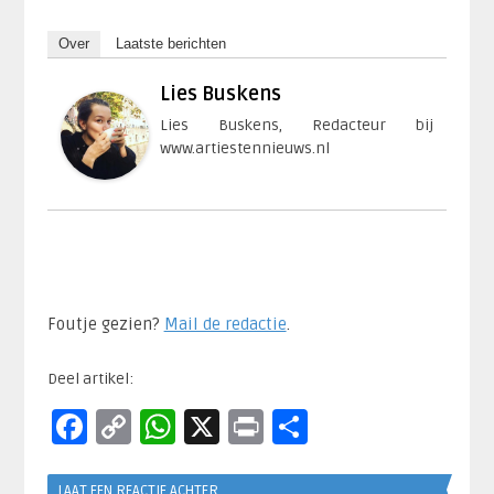
Over
Laatste berichten
Lies Buskens
Lies Buskens, Redacteur bij
www.artiestennieuws.nl
Foutje gezien?
Mail de redactie
.​
Deel artikel:
Facebook
Copy
WhatsApp
X
Print
Delen
Link
LAAT EEN REACTIE ACHTER