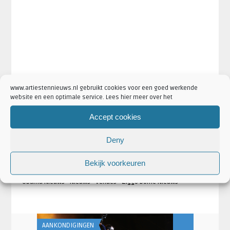
www.artiestennieuws.nl gebruikt cookies voor een goed werkende
website en een optimale service. Lees hier meer over het
Accept cookies
Deny
·
·
·
Artikel Tags:
amsterdam
barack obama
Becoming
·
·
·
·
Boektour
First Lady
Lezing
Michelle Obama
Ziggo Dome
Bekijk voorkeuren
·
·
Artikel Categorieën:
Aankondigingen
Artiesten
Michelle
·
·
·
Obama Nieuws
Nieuws
Venues
Ziggo Dome Nieuws
AANKONDIGINGEN
AANKONDIGING