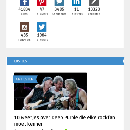
41834
47
3485
11
13320
Likes
Followers
Comments
Followers
Berichten
435
1984
Followers
Followers
LIJSTJES
ARTIESTEN
10 weetjes over Deep Purple die elke rockfan
moet kennen