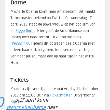
Dome
Michelle Obama komt naar Amsterdam! Dit maakt
Ticketmaster bekend op Twitter. Op woensdag 17
april 2019 staat de powervrouw op het podium van
de
Ziggo Dome
. Hier geeft de Amerikaanse een
lezing over haar recent uitgebrachte boek,
‘
Becoming
‘. Tijdens dit optreden deelt Obama niet
alleen haar kijk op gebeurtenissen en ervaringen
van haar jeugd, maar ook op haar tijd in het Witte
Huis.
Tickets
Kaarten zijn verkrijgbaar vanaf vrijdag 14 december
2018 om 11:00 uur via
Ticketmaster
. Uitverkocht?
O
p 17 april komt
Kijk hier.
@MichelleObama
naar