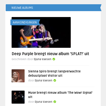
NIEUWE ALBUMS
AANKONDIGINGEN
Deep Purple brengt nieuw album ‘SPLAT!’ uit
Geschreven door
Djuna Vaesen
Sienna Spiro brengt langverwachte
debuutplaat Visitor uit
door
Djuna Vaesen
Muse brengt nieuw album ‘The Wow! Signal’
uit
door
Djuna Vaesen