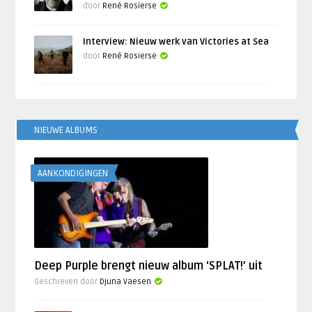
door
René Rosierse
Interview: Nieuw werk van Victories at Sea
door
René Rosierse
NIEUWE ALBUMS
AANKONDIGINGEN
Deep Purple brengt nieuw album ‘SPLAT!’ uit
Geschreven door
Djuna Vaesen