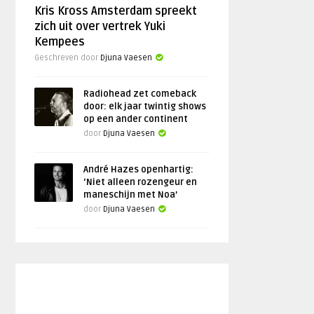
Kris Kross Amsterdam spreekt
zich uit over vertrek Yuki
Kempees
Geschreven door
Djuna Vaesen
Radiohead zet comeback
door: elk jaar twintig shows
op een ander continent
door
Djuna Vaesen
André Hazes openhartig:
‘Niet alleen rozengeur en
maneschijn met Noa’
door
Djuna Vaesen