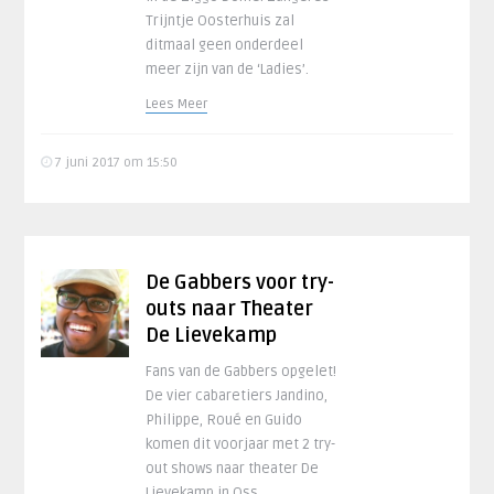
Trijntje Oosterhuis zal
ditmaal geen onderdeel
meer zijn van de ‘Ladies’.
Lees Meer
7 juni 2017 om 15:50
De Gabbers voor try-
outs naar Theater
De Lievekamp
Fans van de Gabbers opgelet!
De vier cabaretiers Jandino,
Philippe, Roué en Guido
komen dit voorjaar met 2 try-
out shows naar theater De
Lievekamp in Oss.