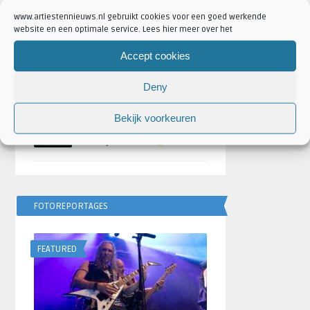
Geschreven door
Artiesten Nieuws
www.artiestennieuws.nl gebruikt cookies voor een goed werkende
website en een optimale service. Lees hier meer over het
Bulgarije wint Eurovisie
Songfestival 2026,
Accept cookies
Nederland ontbreekt
door
Djuna Vaesen
Deny
Festivalseizoen 2026 trapt
Bekijk voorkeuren
af met REBiRTH Festival
door
Djuna Vaesen
FOTOREPORTAGES
FEATURED