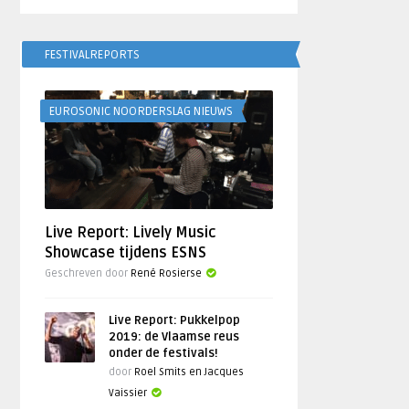
FESTIVALREPORTS
EUROSONIC NOORDERSLAG NIEUWS
Live Report: Lively Music
Showcase tijdens ESNS
Geschreven door
René Rosierse
Live Report: Pukkelpop
2019: de Vlaamse reus
onder de festivals!
door
Roel Smits en Jacques
Vaissier