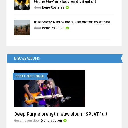
Wrong Way’ analoog en digitaal uit
door
René Rosierse
Interview: Nieuw werk van Victories at Sea
door
René Rosierse
NIEUWE ALBUMS
AANKONDIGINGEN
Deep Purple brengt nieuw album ‘SPLAT!’ uit
Geschreven door
Djuna Vaesen