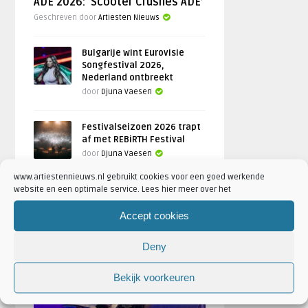
ADE 2026: ‘Scooter Crushes ADE’
Geschreven door
Artiesten Nieuws
Bulgarije wint Eurovisie
Songfestival 2026,
Nederland ontbreekt
door
Djuna Vaesen
Festivalseizoen 2026 trapt
af met REBiRTH Festival
door
Djuna Vaesen
www.artiestennieuws.nl gebruikt cookies voor een goed werkende
website en een optimale service. Lees hier meer over het
Accept cookies
FOTOREPORTAGES
Deny
FEATURED
Bekijk voorkeuren