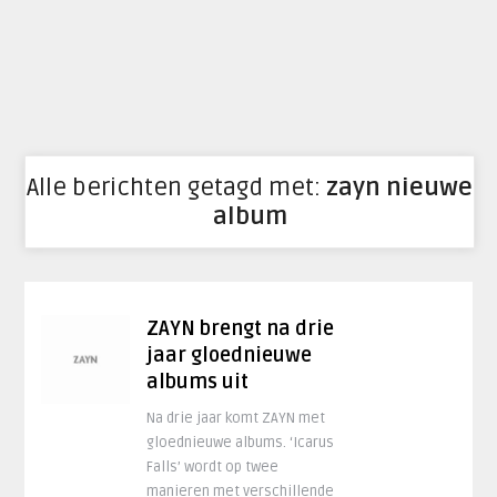
Alle berichten getagd met:
zayn nieuwe
album
ZAYN brengt na drie
jaar gloednieuwe
albums uit
Na drie jaar komt ZAYN met
gloednieuwe albums. ‘Icarus
Falls’ wordt op twee
manieren met verschillende