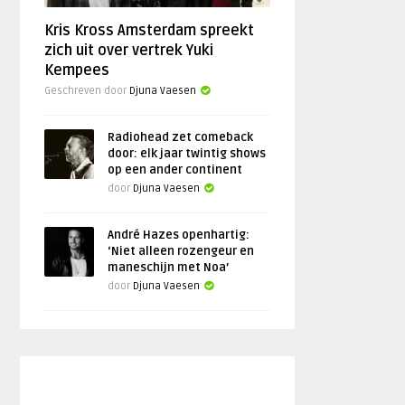
Kris Kross Amsterdam spreekt
zich uit over vertrek Yuki
Kempees
Geschreven door
Djuna Vaesen
Radiohead zet comeback
door: elk jaar twintig shows
op een ander continent
door
Djuna Vaesen
André Hazes openhartig:
‘Niet alleen rozengeur en
maneschijn met Noa’
door
Djuna Vaesen