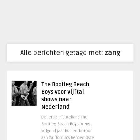
Alle berichten getagd met:
zang
The Bootleg Beach
Boys voor vijftal
shows naar
Nederland
De Ierse tributeband The
Bootleg Beach Boys brengt
volgend jaar hun eerbetoon
aan California’s beroemdste