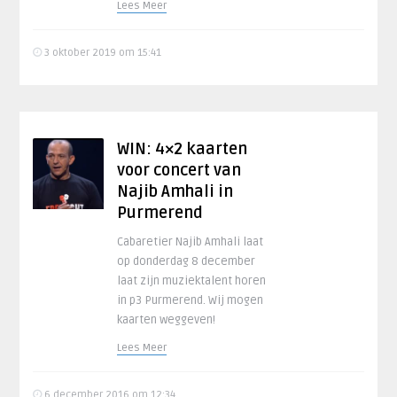
Lees Meer
3 oktober 2019 om 15:41
WIN: 4×2 kaarten
voor concert van
Najib Amhali in
Purmerend
Cabaretier Najib Amhali laat
op donderdag 8 december
laat zijn muziektalent horen
in p3 Purmerend. Wij mogen
kaarten weggeven!
Lees Meer
6 december 2016 om 12:34