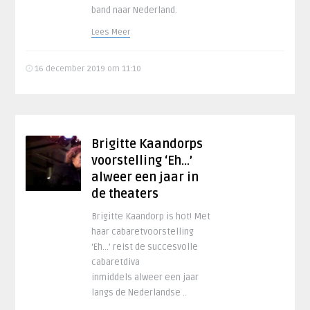
band naar Nederland.
Lees Meer
16 december 2019 om 11:10
Brigitte Kaandorps
voorstelling ‘Eh…’
alweer een jaar in
de theaters
Brigitte Kaandorp is hot! Met
haar cabaretvoorstelling
‘Eh…’ reist de succesvolle
cabaretdiva
inmiddels alweer een jaar
langs de Nederlandse ..