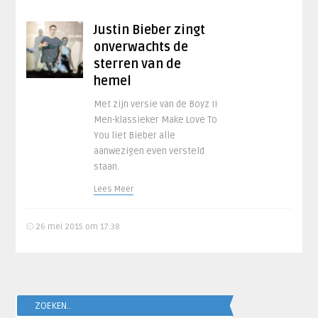
Justin Bieber zingt
onverwachts de
sterren van de
hemel
Met zijn versie van de Boyz II
Men-klassieker Make Love To
You liet Bieber alle
aanwezigen even versteld
staan.
Lees Meer
26 mei 2015 om 17:38
ZOEKEN..