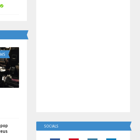
UWS
lpop
SOCIALS
reus
!