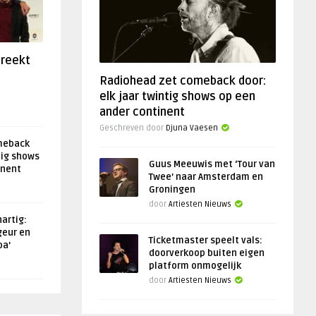
preekt
Radiohead zet comeback door:
elk jaar twintig shows op een
ander continent
Geschreven door
Djuna Vaesen
meback
tig shows
Guus Meeuwis met ‘Tour van
inent
Twee’ naar Amsterdam en
Groningen
door
Artiesten Nieuws
artig:
geur en
Ticketmaster speelt vals:
oa’
doorverkoop buiten eigen
platform onmogelijk
door
Artiesten Nieuws