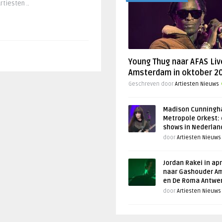
tiesten ..
Young Thug naar AFAS Liv
Amsterdam in oktober 2
Geschreven door
Artiesten Nieuws
Madison Cunningh
Metropole Orkest: 
shows in Nederlan
door
Artiesten Nieuws
Jordan Rakei in apr
naar Gashouder A
en De Roma Antwe
door
Artiesten Nieuws