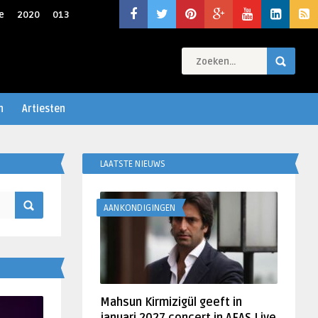
e
2020
013
n
Artiesten
LAATSTE NIEUWS
AANKONDIGINGEN
Mahsun Kirmizigül geeft in