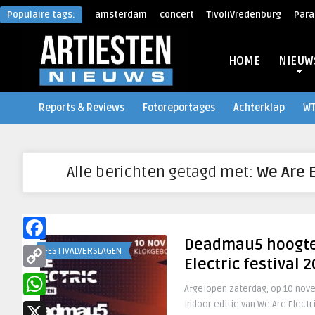
Populaire tags:
amsterdam
concert
TivoliVredenburg
Para
HOME
NIEUW
Reports & Reviews
Fotoreportages
Achterklap
W
Alle berichten getagd met:
We Are E
Deadmau5 hoogte
Facebook
FESTIVALVERSLAGEN
Electric festival 
Copy
Afgelopen zaterdag, op 10 nove
Link
indoor-editie van We Are Electri
WhatsApp