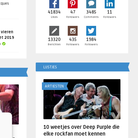
acques
41834
47
3485
11
Likes
Followers
Comments
Followers
 vieren
get 2019
13320
435
1984
a
Berichten
Followers
Followers
LIJSTJES
ARTIESTEN
10 weetjes over Deep Purple die
f
elke rockfan moet kennen