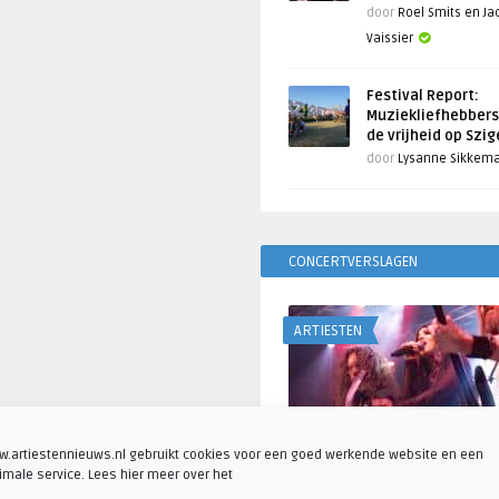
door
Roel Smits en J
Vaissier
Festival Report:
Muziekliefhebbers
de vrijheid op Szi
door
Lysanne Sikkem
CONCERTVERSLAGEN
ARTIESTEN
.artiestennieuws.nl gebruikt cookies voor een goed werkende website en een
imale service. Lees hier meer over het
Fotoreportage: Visions o