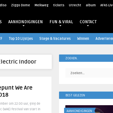
diso
Ziggo Dome
Melkweg
tickets
Utrecht
album
AFAS Liv
S
AANKONDIGINGEN
FUN & VIRAL
CONTACT
TF
Top 10 Lijstjes
Stage & Vacatures
Winnen
Advertere
ZOEKEN..
lectric Indoor
punt We Are
2018
BEST GELEZEN
mber om 22:00 uur, ging de
c (WAE) festival van start in
AANKONDIGINGEN