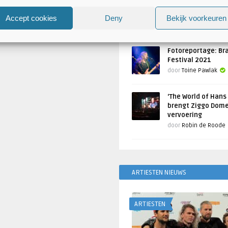
Atlantis en Xandria in De 
Utrecht
Accept cookies
Deny
Bekijk voorkeuren
Geschreven door
Toine Pawlak
Fotoreportage: Br
Festival 2021
door
Toine Pawlak
‘The World of Hans
brengt Ziggo Dome
vervoering
door
Robin de Roode
ARTIESTEN NIEUWS
ARTIESTEN