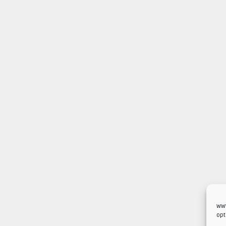
www
opt