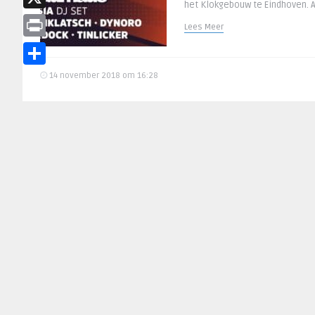
het Klokgebouw te Eindhoven. Ar
X
Lees Meer
Print
Delen
14 november 2018 om 16:28