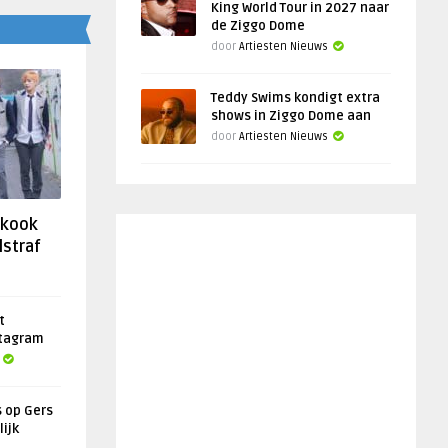
King World Tour in 2027 naar
de Ziggo Dome
door
Artiesten Nieuws
Teddy Swims kondigt extra
shows in Ziggo Dome aan
door
Artiesten Nieuws
gkook
lstraf
t
stagram
s op Gers
lijk