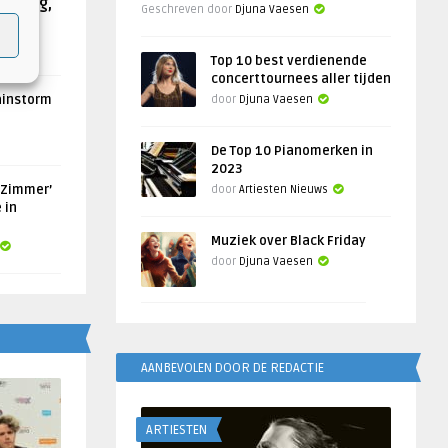
Helling,
Geschreven door
Djuna Vaesen
Top 10 best verdienende
concerttournees aller tijden
ainstorm
door
Djuna Vaesen
De Top 10 Pianomerken in
2023
 Zimmer’
door
Artiesten Nieuws
 in
Muziek over Black Friday
door
Djuna Vaesen
AANBEVOLEN DOOR DE REDACTIE
ARTIESTEN