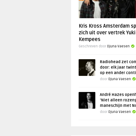
Kris Kross Amsterdam s
zich uit over vertrek Yuki
Kempees
Geschreven door
Djuna Vaesen
Radiohead zet co
door: elk jaar twin
op een ander cont
door
Djuna Vaesen
André Hazes openh
‘Niet alleen rozen
maneschijn met N
door
Djuna Vaesen