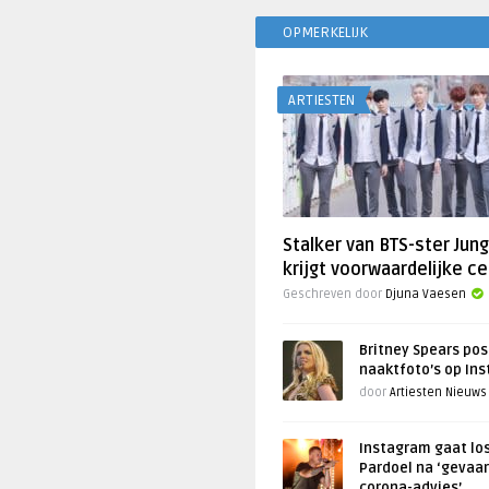
OPMERKELIJK
ARTIESTEN
Stalker van BTS-ster Jun
krijgt voorwaardelijke ce
Geschreven door
Djuna Vaesen
Britney Spears pos
naaktfoto’s op In
door
Artiesten Nieuws
Instagram gaat lo
Pardoel na ‘gevaar
corona-advies’