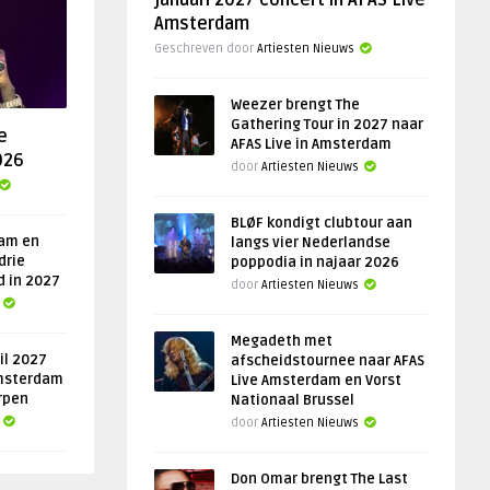
januari 2027 concert in AFAS Live
Amsterdam
Geschreven door
Artiesten Nieuws
Weezer brengt The
Gathering Tour in 2027 naar
e
AFAS Live in Amsterdam
026
door
Artiesten Nieuws
BLØF kondigt clubtour aan
am en
langs vier Nederlandse
drie
poppodia in najaar 2026
d in 2027
door
Artiesten Nieuws
Megadeth met
il 2027
afscheidstournee naar AFAS
msterdam
Live Amsterdam en Vorst
rpen
Nationaal Brussel
door
Artiesten Nieuws
Don Omar brengt The Last