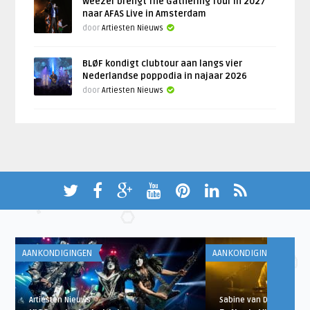
Weezer brengt The Gathering Tour in 2027
naar AFAS Live in Amsterdam
door
Artiesten Nieuws
BLØF kondigt clubtour aan langs vier
Nederlandse poppodia in najaar 2026
door
Artiesten Nieuws
AANKONDIGINGEN
AANKONDIGINGEN
Artiesten Nieuws
Sabine van Doornspeek