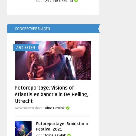
door
Lysanne Sikkema
CONCERTVERSLAGEN
ARTIESTEN
Fotoreportage: Visions of
Atlantis en Xandria in De Helling,
Utrecht
Geschreven door
Toine Pawlak
Fotoreportage: Brainstorm
Festival 2021
door
Toine Pawlak