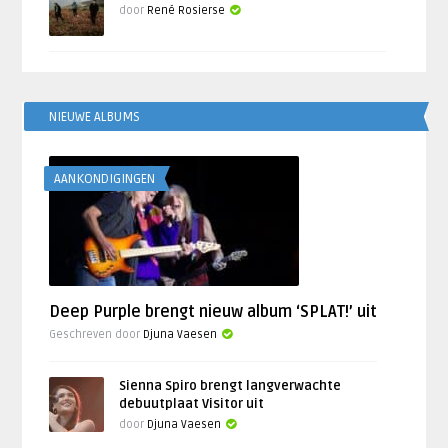
door
René Rosierse
NIEUWE ALBUMS
AANKONDIGINGEN
Deep Purple brengt nieuw album ‘SPLAT!’ uit
Geschreven door
Djuna Vaesen
Sienna Spiro brengt langverwachte
debuutplaat Visitor uit
door
Djuna Vaesen