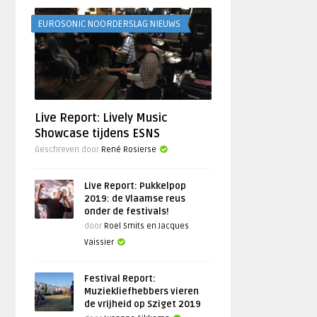
EUROSONIC NOORDERSLAG NIEUWS
Live Report: Lively Music
Showcase tijdens ESNS
Geschreven door
René Rosierse
Live Report: Pukkelpop
2019: de Vlaamse reus
onder de festivals!
door
Roel Smits en Jacques
Vaissier
Festival Report:
Muziekliefhebbers vieren
de vrijheid op Sziget 2019