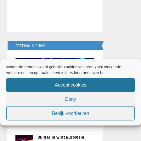
FESTIVAL NIEUWS
AANKONDIGINGEN
www.artiestennieuws.nl gebruikt cookies voor een goed werkende
website en een optimale service. Lees hier meer over het
Accept cookies
Deny
Scooter naar Ziggo Dome tijdens
Bekijk voorkeuren
ADE 2026: ‘Scooter Crushes ADE’
Geschreven door
Artiesten Nieuws
Bulgarije wint Eurovisie