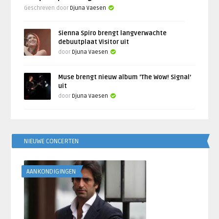
Geschreven door
Djuna Vaesen
Sienna Spiro brengt langverwachte
debuutplaat Visitor uit
door
Djuna Vaesen
Muse brengt nieuw album ‘The Wow! Signal’
uit
door
Djuna Vaesen
NIEUWE CONCERTEN
AANKONDIGINGEN