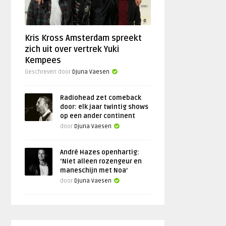
Kris Kross Amsterdam spreekt
zich uit over vertrek Yuki
Kempees
Geschreven door
Djuna Vaesen
Radiohead zet comeback
door: elk jaar twintig shows
op een ander continent
door
Djuna Vaesen
André Hazes openhartig:
‘Niet alleen rozengeur en
maneschijn met Noa’
door
Djuna Vaesen