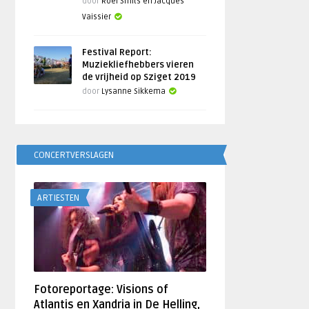
door
Roel Smits en Jacques
Vaissier
Festival Report:
Muziekliefhebbers vieren
de vrijheid op Sziget 2019
door
Lysanne Sikkema
CONCERTVERSLAGEN
ARTIESTEN
Fotoreportage: Visions of
Atlantis en Xandria in De Helling,