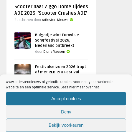
Scooter naar Ziggo Dome tijdens
ADE 2026: ‘Scooter Crushes ADE’
Geschreven door
Artiesten Nieuws
Bulgarije wint Eurovisie
Songfestival 2026,
Nederland ontbreekt
door
Djuna Vaesen
Festivalseizoen 2026 trapt
af met REBiRTH Festival
door
Djuna Vaesen
www.artiestennieuws.nl gebruikt cookies voor een goed werkende
website en een optimale service. Lees hier meer over het
Accept cookies
FOTOREPORTAGES
Deny
FEATURED
Bekijk voorkeuren