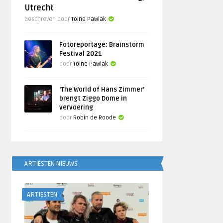
Utrecht
Geschreven door
Toine Pawlak
Fotoreportage: Brainstorm
Festival 2021
door
Toine Pawlak
‘The World of Hans Zimmer’
brengt Ziggo Dome in
vervoering
door
Robin de Roode
ARTIESTEN NIEUWS
ARTIESTEN