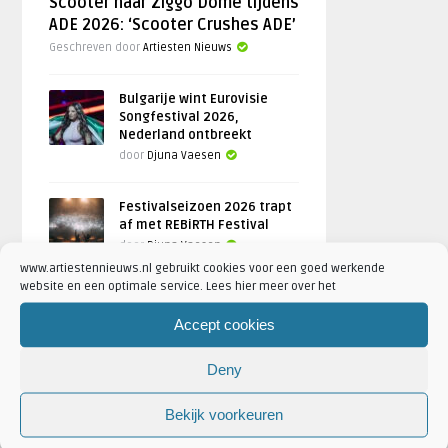
Scooter naar Ziggo Dome tijdens
ADE 2026: ‘Scooter Crushes ADE’
Geschreven door
Artiesten Nieuws
Bulgarije wint Eurovisie
Songfestival 2026,
Nederland ontbreekt
door
Djuna Vaesen
Festivalseizoen 2026 trapt
af met REBiRTH Festival
door
Djuna Vaesen
www.artiestennieuws.nl gebruikt cookies voor een goed werkende
website en een optimale service. Lees hier meer over het
Accept cookies
FOTOREPORTAGES
Deny
FEATURED
Bekijk voorkeuren