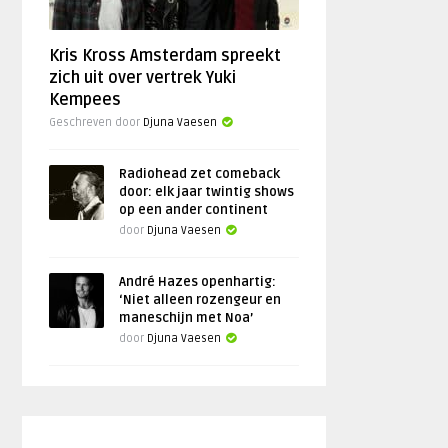
Kris Kross Amsterdam spreekt
zich uit over vertrek Yuki
Kempees
Geschreven door
Djuna Vaesen
Radiohead zet comeback
door: elk jaar twintig shows
op een ander continent
door
Djuna Vaesen
André Hazes openhartig:
‘Niet alleen rozengeur en
maneschijn met Noa’
door
Djuna Vaesen