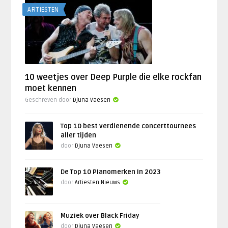
ARTIESTEN
10 weetjes over Deep Purple die elke rockfan
moet kennen
Geschreven door
Djuna Vaesen
Top 10 best verdienende concerttournees
aller tijden
door
Djuna Vaesen
De Top 10 Pianomerken in 2023
door
Artiesten Nieuws
Muziek over Black Friday
door
Djuna Vaesen