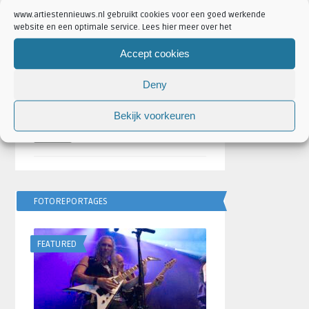
Geschreven door
Artiesten Nieuws
www.artiestennieuws.nl gebruikt cookies voor een goed werkende
website en een optimale service. Lees hier meer over het
Bulgarije wint Eurovisie
Songfestival 2026,
Accept cookies
Nederland ontbreekt
door
Djuna Vaesen
Deny
Festivalseizoen 2026 trapt
Bekijk voorkeuren
af met REBiRTH Festival
door
Djuna Vaesen
FOTOREPORTAGES
FEATURED