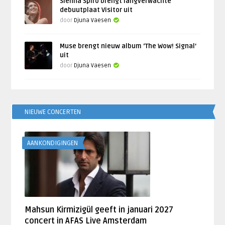
Sienna Spiro brengt langverwachte
debuutplaat Visitor uit
door
Djuna Vaesen
Muse brengt nieuw album ‘The Wow! Signal’
uit
door
Djuna Vaesen
NIEUWE CONCERTEN
AANKONDIGINGEN
Mahsun Kirmizigül geeft in januari 2027
concert in AFAS Live Amsterdam