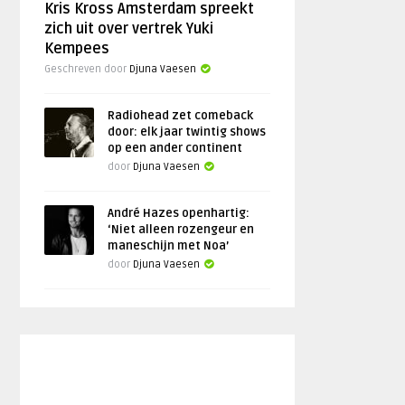
Kris Kross Amsterdam spreekt
zich uit over vertrek Yuki
Kempees
Geschreven door
Djuna Vaesen
Radiohead zet comeback
door: elk jaar twintig shows
op een ander continent
door
Djuna Vaesen
André Hazes openhartig:
‘Niet alleen rozengeur en
maneschijn met Noa’
door
Djuna Vaesen