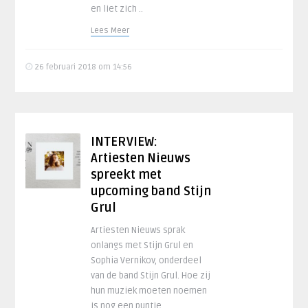
en liet zich ..
Lees Meer
26 februari 2018 om 14:56
INTERVIEW:
Artiesten Nieuws
spreekt met
upcoming band Stijn
Grul
Artiesten Nieuws sprak
onlangs met Stijn Grul en
Sophia Vernikov, onderdeel
van de band Stijn Grul. Hoe zij
hun muziek moeten noemen
is nog een puntje ..