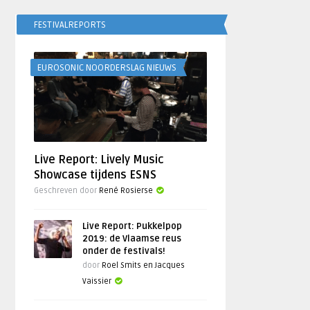
FESTIVALREPORTS
EUROSONIC NOORDERSLAG NIEUWS
Live Report: Lively Music
Showcase tijdens ESNS
Geschreven door
René Rosierse
Live Report: Pukkelpop
2019: de Vlaamse reus
onder de festivals!
door
Roel Smits en Jacques
Vaissier