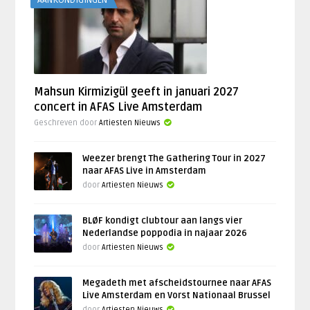
AANKONDIGINGEN
Mahsun Kirmizigül geeft in januari 2027
concert in AFAS Live Amsterdam
Geschreven door
Artiesten Nieuws
Weezer brengt The Gathering Tour in 2027
naar AFAS Live in Amsterdam
door
Artiesten Nieuws
BLØF kondigt clubtour aan langs vier
Nederlandse poppodia in najaar 2026
door
Artiesten Nieuws
Megadeth met afscheidstournee naar AFAS
Live Amsterdam en Vorst Nationaal Brussel
door
Artiesten Nieuws