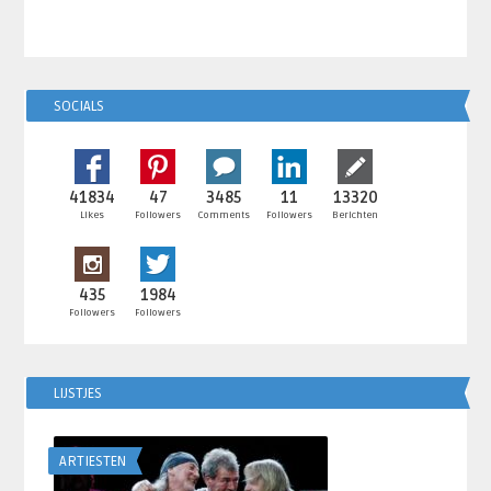
SOCIALS
41834
47
3485
11
13320
Likes
Followers
Comments
Followers
Berichten
435
1984
Followers
Followers
LIJSTJES
ARTIESTEN