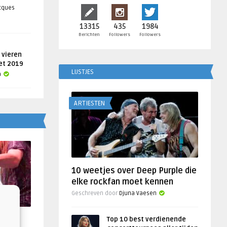
acques
13315
435
1984
Berichten
Followers
Followers
 vieren
get 2019
LIJSTJES
a
ARTIESTEN
10 weetjes over Deep Purple die
elke rockfan moet kennen
Geschreven door
Djuna Vaesen
f
Top 10 best verdienende