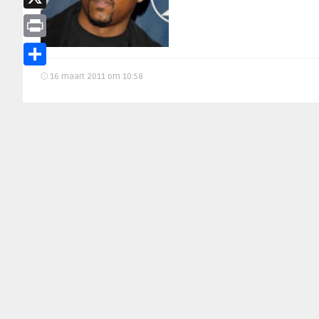
X
Print
Delen
16 maart 2011 om 10:58