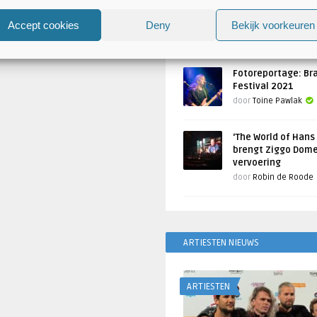
Atlantis en Xandria in De 
Utrecht
Accept cookies
Deny
Bekijk voorkeuren
Geschreven door
Toine Pawlak
Fotoreportage: Br
Festival 2021
door
Toine Pawlak
‘The World of Hans
brengt Ziggo Dome
vervoering
door
Robin de Roode
ARTIESTEN NIEUWS
ARTIESTEN