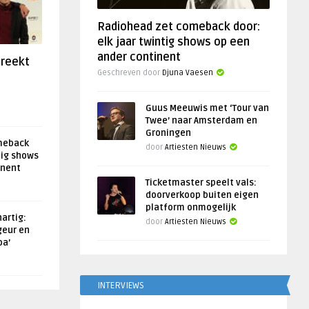
Radiohead zet comeback door:
elk jaar twintig shows op een
ander continent
preekt
Geschreven door
Djuna Vaesen
Guus Meeuwis met ‘Tour van
Twee’ naar Amsterdam en
Groningen
meback
door
Artiesten Nieuws
tig shows
inent
Ticketmaster speelt vals:
doorverkoop buiten eigen
platform onmogelijk
artig:
door
Artiesten Nieuws
geur en
oa’
INTERVIEWS