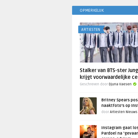
OPMERKELIJK
ARTIESTEN
Stalker van BTS-ster Jun
krijgt voorwaardelijke ce
Geschreven door
Djuna Vaesen
Britney Spears pos
naaktfoto’s op In
door
Artiesten Nieuws
Instagram gaat lo
Pardoel na ‘gevaar