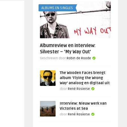
ALBUMS EN SINGLES
Albumreview en interview:
Silvester – ‘My Way Out’
Geschreven door
Robin de Roode
The Wooden Faces brengt
album ‘Flying the Wrong
Way’ analoog en digitaal uit
door
René Rosierse
Interview: Nieuw werk van
Victories at Sea
door
René Rosierse