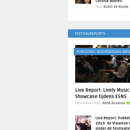
corona-advies’
door
Robin de Roode
FESTIVALREPORTS
EUROSONIC NOORDERSLAG NIE
Live Report: Lively Music
Showcase tijdens ESNS
Geschreven door
René Rosierse
Live Report: Pukke
2019: de Vlaamse 
onder de festivals