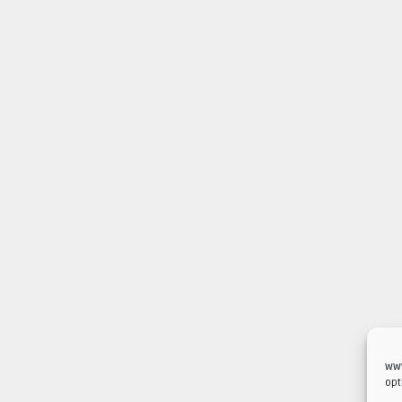
www
opt