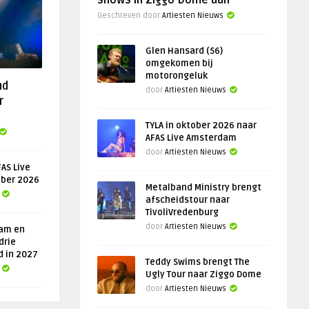
shows in Ziggo Dome aan
Geschreven door
Artiesten Nieuws
Glen Hansard (56)
omgekomen bij
motorongeluk
nd
door
Artiesten Nieuws
r
TYLA in oktober 2026 naar
AFAS Live Amsterdam
door
Artiesten Nieuws
AS Live
ober 2026
Metalband Ministry brengt
afscheidstour naar
TivoliVredenburg
door
Artiesten Nieuws
am en
drie
d in 2027
Teddy Swims brengt The
Ugly Tour naar Ziggo Dome
door
Artiesten Nieuws