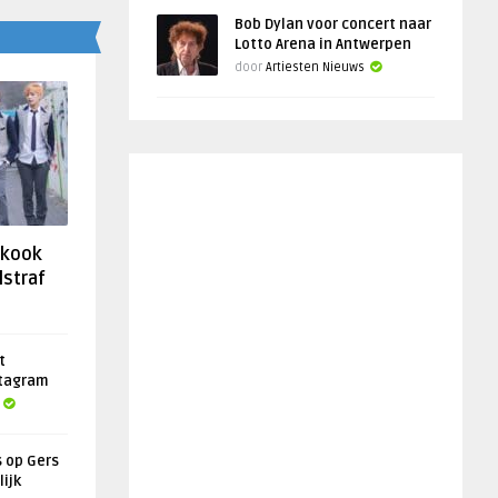
Bob Dylan voor concert naar
Lotto Arena in Antwerpen
door
Artiesten Nieuws
gkook
lstraf
t
stagram
s op Gers
lijk