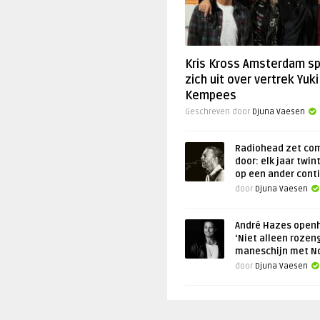
Kris Kross Amsterdam s
zich uit over vertrek Yuki
Kempees
Geschreven door
Djuna Vaesen
Radiohead zet co
door: elk jaar twin
op een ander cont
door
Djuna Vaesen
André Hazes openh
‘Niet alleen rozen
maneschijn met N
door
Djuna Vaesen