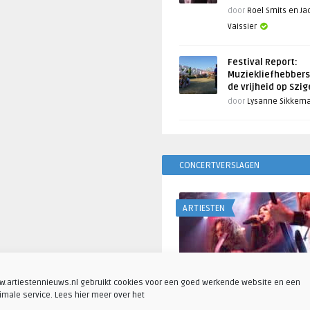
door
Roel Smits en J
Vaissier
Festival Report:
Muziekliefhebbers
de vrijheid op Szi
door
Lysanne Sikkem
CONCERTVERSLAGEN
ARTIESTEN
.artiestennieuws.nl gebruikt cookies voor een goed werkende website en een
imale service. Lees hier meer over het
Fotoreportage: Visions o