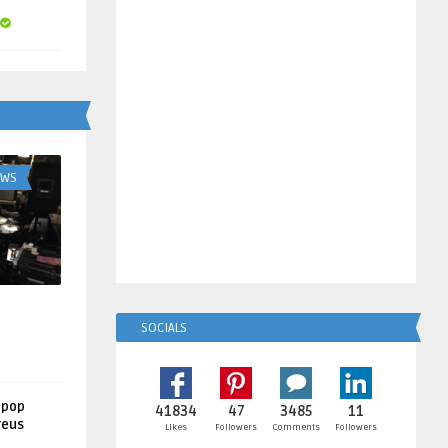
UWS
SOCIALS
lpop
41834
47
3485
11
reus
Likes
Followers
Comments
Followers
!