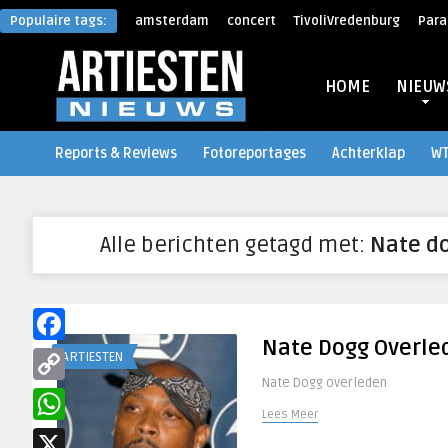
Populaire tags:
amsterdam
concert
TivoliVredenburg
Para
HOME
NIEUW
Reports & Reviews
Fotoreportages
Achterklap
W
Alle berichten getagd met:
Nate d
Nate Dogg Overle
Facebook
ARTIESTEN
Nate Dogg overleden
Copy
Lees Meer
Link
WhatsApp