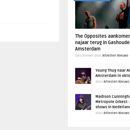
The Opposites aankome
najaar terug in Gashoude
Amsterdam
Geschreven door
Artiesten Nieuws
Young Thug naar AF
Amsterdam in okt
door
Artiesten Nieuws
Madison Cunningh
Metropole Orkest: 
shows in Nederlan
door
Artiesten Nieuws