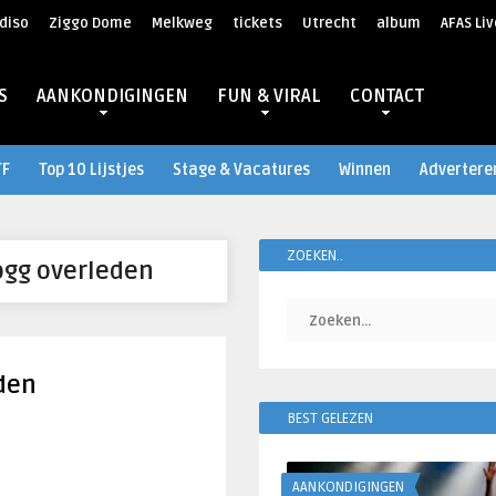
diso
Ziggo Dome
Melkweg
tickets
Utrecht
album
AFAS Liv
S
AANKONDIGINGEN
FUN & VIRAL
CONTACT
TF
Top 10 Lijstjes
Stage & Vacatures
Winnen
Advertere
ZOEKEN..
ogg overleden
den
BEST GELEZEN
AANKONDIGINGEN