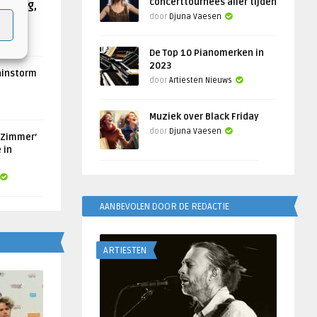
concerttournees aller tijden
Helling,
door
Djuna Vaesen
De Top 10 Pianomerken in
2023
ainstorm
door
Artiesten Nieuws
Muziek over Black Friday
door
Djuna Vaesen
 Zimmer’
 in
AANBEVOLEN DOOR DE REDACTIE
ARTIESTEN