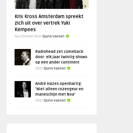
Kris Kross Amsterdam spreekt
zich uit over vertrek Yuki
Kempees
Geschreven door
Djuna Vaesen
Radiohead zet comeback
door: elk jaar twintig shows
op een ander continent
door
Djuna Vaesen
André Hazes openhartig:
‘Niet alleen rozengeur en
maneschijn met Noa’
door
Djuna Vaesen