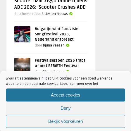
Scooter naar Ziggo Dome tijdens
ADE 2026: ‘Scooter Crushes ADE’
Geschreven door
Artiesten Nieuws
Bulgarije wint Eurovisie
Songfestival 2026,
Nederland ontbreekt
door
Djuna Vaesen
Festivalseizoen 2026 trapt
af met REBiRTH Festival
door
Djuna Vaesen
www.artiestennieuws.nl gebruikt cookies voor een goed werkende
website en een optimale service. Lees hier meer over het
Accept cookies
FOTOREPORTAGES
Deny
FEATURED
Bekijk voorkeuren