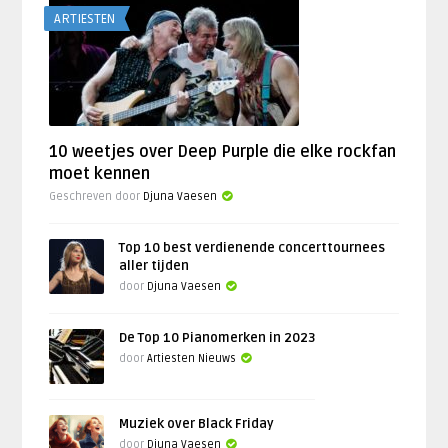
ARTIESTEN
10 weetjes over Deep Purple die elke rockfan
moet kennen
Geschreven door
Djuna Vaesen
Top 10 best verdienende concerttournees
aller tijden
door
Djuna Vaesen
De Top 10 Pianomerken in 2023
door
Artiesten Nieuws
Muziek over Black Friday
door
Djuna Vaesen