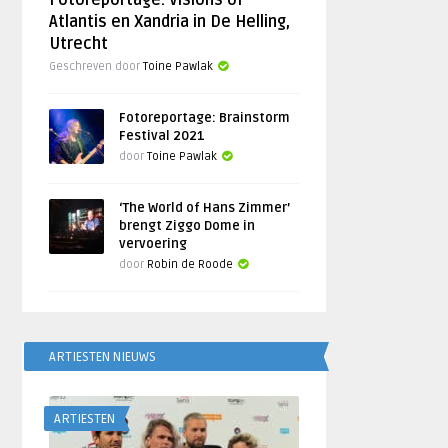
Fotoreportage: Visions of
Atlantis en Xandria in De Helling,
Utrecht
Geschreven door
Toine Pawlak
Fotoreportage: Brainstorm
Festival 2021
door
Toine Pawlak
‘The World of Hans Zimmer’
brengt Ziggo Dome in
vervoering
door
Robin de Roode
ARTIESTEN NIEUWS
ARTIESTEN