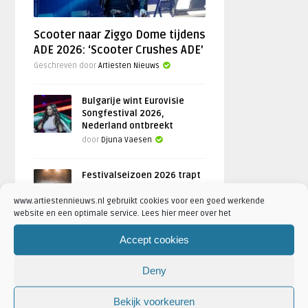
Scooter naar Ziggo Dome tijdens
ADE 2026: ‘Scooter Crushes ADE’
Geschreven door
Artiesten Nieuws
Bulgarije wint Eurovisie
Songfestival 2026,
Nederland ontbreekt
door
Djuna Vaesen
Festivalseizoen 2026 trapt
af met REBiRTH Festival
www.artiestennieuws.nl gebruikt cookies voor een goed werkende
door
Djuna Vaesen
website en een optimale service. Lees hier meer over het
Accept cookies
FOTOREPORTAGES
Deny
Bekijk voorkeuren