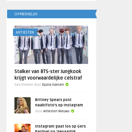
OPMERKELIJK
ARTIESTEN
Stalker van BTS-ster Jungkook
krijgt voorwaardelijke celstraf
Geschreven door
Djuna Vaesen
Britney Spears post
naaktfoto’s op Instagram
door
Artiesten Nieuws
Instagram gaat los op Gers
Pardoel na ‘gevaarlijk