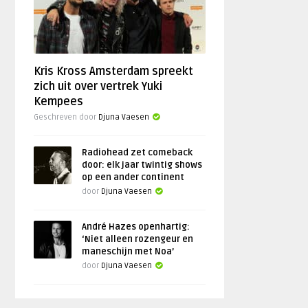
Kris Kross Amsterdam spreekt
zich uit over vertrek Yuki
Kempees
Geschreven door
Djuna Vaesen
Radiohead zet comeback
door: elk jaar twintig shows
op een ander continent
door
Djuna Vaesen
André Hazes openhartig:
‘Niet alleen rozengeur en
maneschijn met Noa’
door
Djuna Vaesen