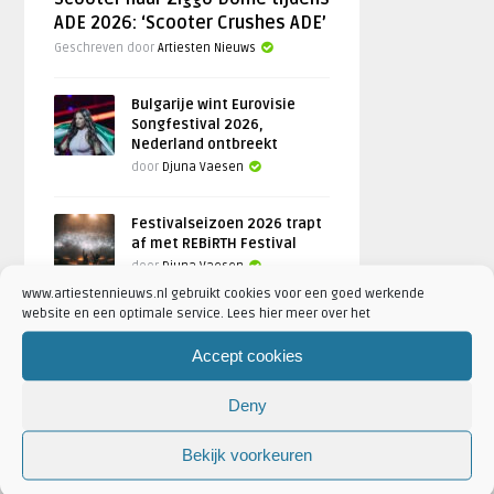
ADE 2026: ‘Scooter Crushes ADE’
Geschreven door
Artiesten Nieuws
Bulgarije wint Eurovisie
Songfestival 2026,
Nederland ontbreekt
door
Djuna Vaesen
Festivalseizoen 2026 trapt
af met REBiRTH Festival
door
Djuna Vaesen
www.artiestennieuws.nl gebruikt cookies voor een goed werkende
website en een optimale service. Lees hier meer over het
Accept cookies
FOTOREPORTAGES
Deny
FEATURED
Bekijk voorkeuren