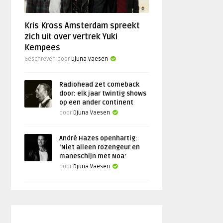
Kris Kross Amsterdam spreekt
zich uit over vertrek Yuki
Kempees
Geschreven door
Djuna Vaesen
Radiohead zet comeback
door: elk jaar twintig shows
op een ander continent
door
Djuna Vaesen
André Hazes openhartig:
‘Niet alleen rozengeur en
maneschijn met Noa’
door
Djuna Vaesen