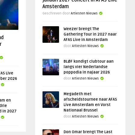
januari 2027 concert in AFAS Live
Amsterdam
Geschreven door
Artiesten Nieuws
Weezer brengt The
Gathering Tour in 2027 naar
nd
AFAS Live in Amsterdam
r
door
Artiesten Nieuws
BLØF kondigt clubtour aan
langs vier Nederlandse
poppodia in najaar 2026
AS Live
ober 2026
door
Artiesten Nieuws
Megadeth met
afscheidstournee naar AFAS
am en
Live Amsterdam en Vorst
drie
Nationaal Brussel
d in 2027
door
Artiesten Nieuws
Don Omar brengt The Last