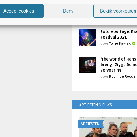
Atlantis en Xandria in De 
Utrecht
Accept cookies
Deny
Bekijk voorkeuren
Geschreven door
Toine Pawlak
Fotoreportage: Br
Festival 2021
door
Toine Pawlak
‘The World of Hans
brengt Ziggo Dome
vervoering
door
Robin de Roode
ARTIESTEN NIEUWS
ARTIESTEN