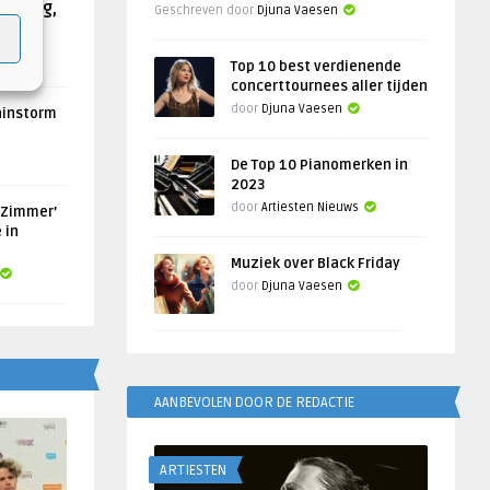
Helling,
Geschreven door
Djuna Vaesen
Top 10 best verdienende
concerttournees aller tijden
door
Djuna Vaesen
ainstorm
De Top 10 Pianomerken in
2023
door
Artiesten Nieuws
 Zimmer’
 in
Muziek over Black Friday
door
Djuna Vaesen
AANBEVOLEN DOOR DE REDACTIE
ARTIESTEN