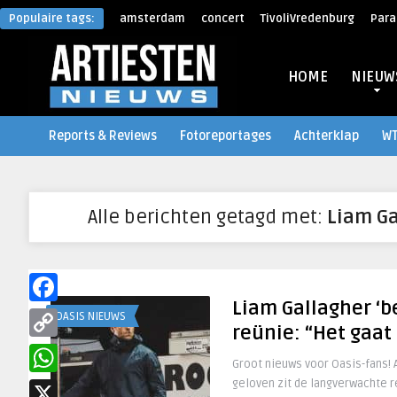
Populaire tags:
amsterdam
concert
TivoliVredenburg
Para
HOME
NIEUW
Reports & Reviews
Fotoreportages
Achterklap
W
Alle berichten getagd met:
Liam Ga
Liam Gallagher ‘be
Facebook
OASIS NIEUWS
reünie: “Het gaa
Copy
Groot nieuws voor Oasis-fans!
Link
geloven zit de langverwachte r
WhatsApp