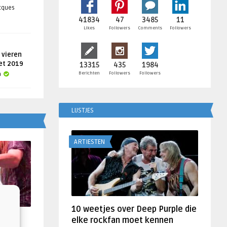
acques
41834
47
3485
11
Likes
Followers
Comments
Followers
 vieren
get 2019
13315
435
1984
Berichten
Followers
Followers
a
LIJSTJES
ARTIESTEN
10 weetjes over Deep Purple die
f
elke rockfan moet kennen