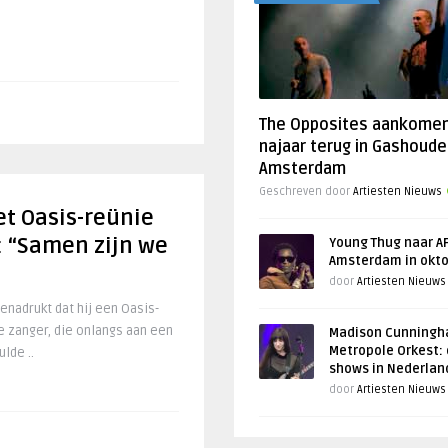
The Opposites aankome
najaar terug in Gashoude
Amsterdam
Geschreven door
Artiesten Nieuws
et Oasis-reünie
: “Samen zijn we
Young Thug naar AF
Amsterdam in okt
door
Artiesten Nieuws
enadrukt dat hij een Oasis-
se zanger, die onlangs aan een
Madison Cunningh
Metropole Orkest: 
lde ..
shows in Nederlan
door
Artiesten Nieuws