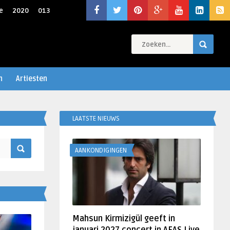
e
2020
013
n
Artiesten
LAATSTE NIEUWS
AANKONDIGINGEN
Mahsun Kirmizigül geeft in