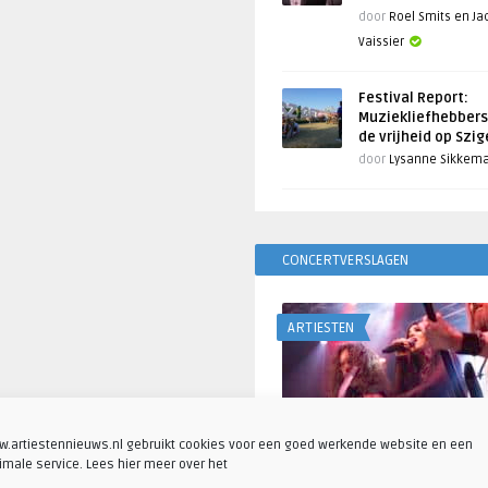
door
Roel Smits en J
Vaissier
Festival Report:
Muziekliefhebbers
de vrijheid op Szi
door
Lysanne Sikkem
CONCERTVERSLAGEN
ARTIESTEN
.artiestennieuws.nl gebruikt cookies voor een goed werkende website en een
imale service. Lees hier meer over het
Fotoreportage: Visions o