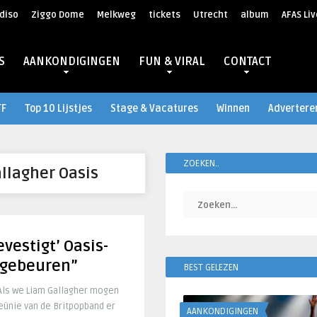
diso
Ziggo Dome
Melkweg
tickets
Utrecht
album
AFAS Liv
S
AANKONDIGINGEN
FUN & VIRAL
CONTACT
TF
Top 10 Lijstjes
Stage & Vacatures
Winnen
Advertere
ZOEKEN..
llagher Oasis
vestigt’ Oasis-
t gebeuren”
BEST GELEZEN
 Als we Liam Gallagher mogen
eünie van de Britpopband er
AANKONDIGINGEN