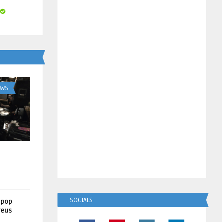
UWS
SOCIALS
lpop
reus
!