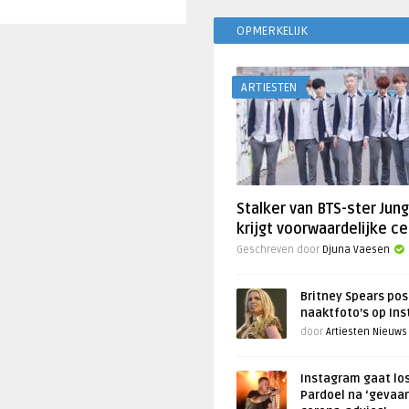
OPMERKELIJK
ARTIESTEN
Stalker van BTS-ster Jun
krijgt voorwaardelijke ce
Geschreven door
Djuna Vaesen
Britney Spears pos
naaktfoto’s op In
door
Artiesten Nieuws
Instagram gaat lo
Pardoel na ‘gevaar