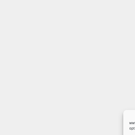
www
opt