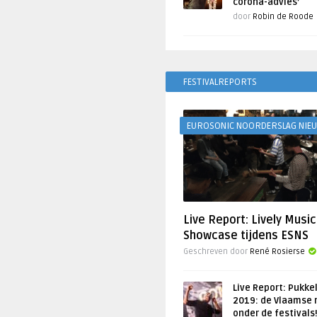
corona-advies’
door
Robin de Roode
FESTIVALREPORTS
EUROSONIC NOORDERSLAG NIE
Live Report: Lively Music
Showcase tijdens ESNS
Geschreven door
René Rosierse
Live Report: Pukke
2019: de Vlaamse 
onder de festivals