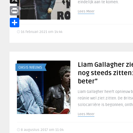
eindelijk aan te komen.
X
Lees Meer
Print
Delen
16 februari 2021 om 14:44
Liam Gallagher zi
OASIS NIEUWS
nog steeds zitten
beter”
Liam Gallagher heeft opnieuw b
reünie wel ziet zitten. De Brit
solocarrière is begonnen, onthu
Lees Meer
8 augustus 2017 om 11:04