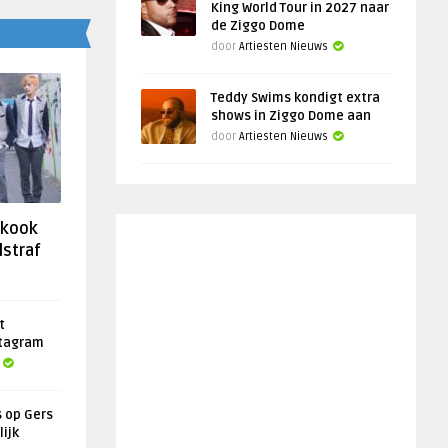
King World Tour in 2027 naar
de Ziggo Dome
door
Artiesten Nieuws
Teddy Swims kondigt extra
shows in Ziggo Dome aan
door
Artiesten Nieuws
gkook
lstraf
t
stagram
s op Gers
lijk