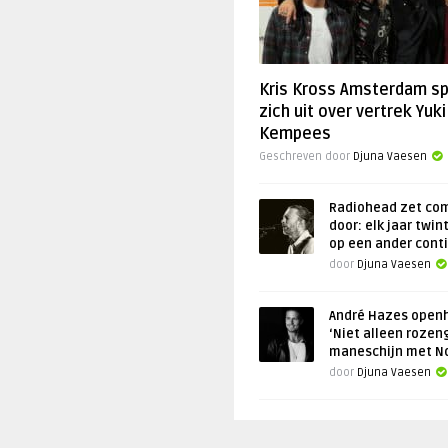
Kris Kross Amsterdam s
zich uit over vertrek Yuki
Kempees
Geschreven door
Djuna Vaesen
Radiohead zet co
door: elk jaar twin
op een ander cont
door
Djuna Vaesen
André Hazes openh
‘Niet alleen rozen
maneschijn met N
door
Djuna Vaesen