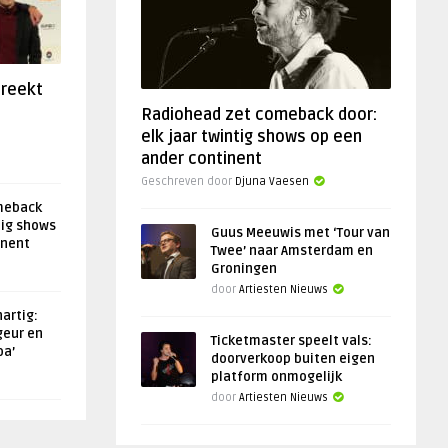
preekt
Radiohead zet comeback door:
elk jaar twintig shows op een
ander continent
Geschreven door
Djuna Vaesen
meback
tig shows
Guus Meeuwis met ‘Tour van
inent
Twee’ naar Amsterdam en
Groningen
door
Artiesten Nieuws
artig:
geur en
Ticketmaster speelt vals:
oa’
doorverkoop buiten eigen
platform onmogelijk
door
Artiesten Nieuws