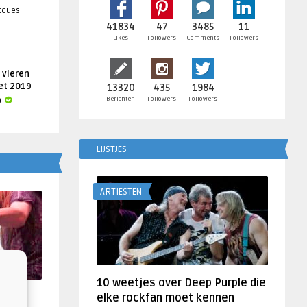
acques
41834
47
3485
11
Likes
Followers
Comments
Followers
 vieren
get 2019
13320
435
1984
Berichten
Followers
Followers
a
LIJSTJES
ARTIESTEN
10 weetjes over Deep Purple die
f
elke rockfan moet kennen