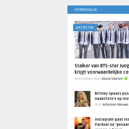
OPMERKELIJK
ARTIESTEN
Stalker van BTS-ster Jun
krijgt voorwaardelijke ce
Geschreven door
Djuna Vaesen
Britney Spears pos
naaktfoto’s op In
door
Artiesten Nieuws
Instagram gaat lo
Pardoel na ‘gevaar