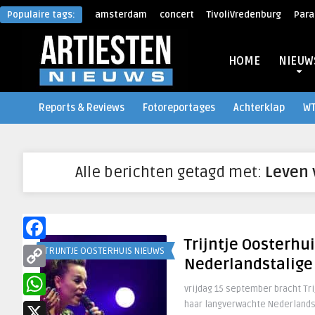
Populaire tags:
amsterdam
concert
TivoliVredenburg
Para
HOME
NIEUW
Reports & Reviews
Fotoreportages
Achterklap
W
Alle berichten getagd met:
Leven 
Trijntje Oosterhu
Facebook
TRIJNTJE OOSTERHUIS NIEUWS
Nederlandstalige
Copy
vrijdag 15 september bracht Tri
Link
haar langverwachte Nederlands
WhatsApp