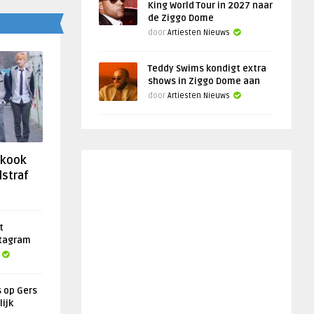
King World Tour in 2027 naar
de Ziggo Dome
door
Artiesten Nieuws
Teddy Swims kondigt extra
shows in Ziggo Dome aan
door
Artiesten Nieuws
gkook
lstraf
t
stagram
s op Gers
lijk