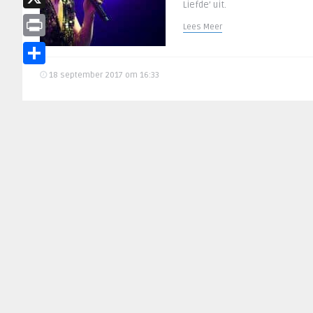
Liefde’ uit.
X
Lees Meer
Print
Delen
18 september 2017 om 16:33