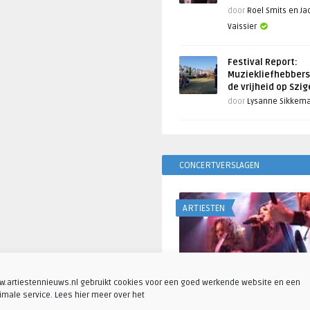
door
Roel Smits en J
Vaissier
Festival Report:
Muziekliefhebbers
de vrijheid op Szi
door
Lysanne Sikkem
CONCERTVERSLAGEN
ARTIESTEN
.artiestennieuws.nl gebruikt cookies voor een goed werkende website en een
imale service. Lees hier meer over het
Fotoreportage: Visions o