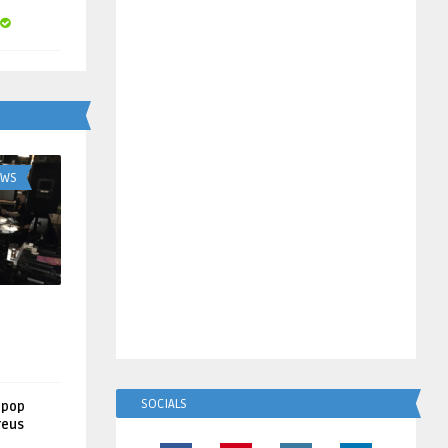
UWS
SOCIALS
lpop
reus
!