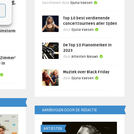
Helling,
Geschreven door
Djuna Vaesen
Top 10 best verdienende
concerttournees aller tijden
door
Djuna Vaesen
ainstorm
De Top 10 Pianomerken in
2023
door
Artiesten Nieuws
 Zimmer’
 in
Muziek over Black Friday
door
Djuna Vaesen
AANBEVOLEN DOOR DE REDACTIE
ARTIESTEN