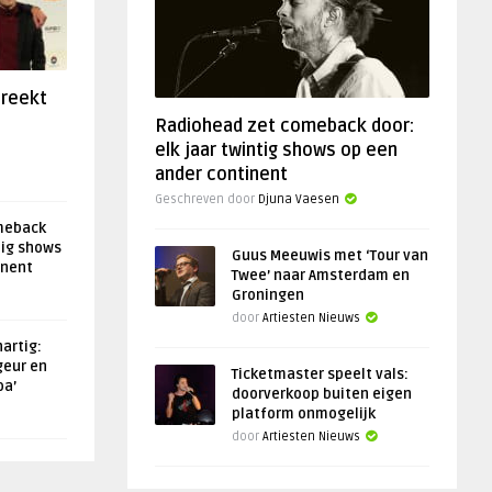
preekt
Radiohead zet comeback door:
elk jaar twintig shows op een
ander continent
Geschreven door
Djuna Vaesen
meback
tig shows
Guus Meeuwis met ‘Tour van
inent
Twee’ naar Amsterdam en
Groningen
door
Artiesten Nieuws
artig:
geur en
Ticketmaster speelt vals:
oa’
doorverkoop buiten eigen
platform onmogelijk
door
Artiesten Nieuws