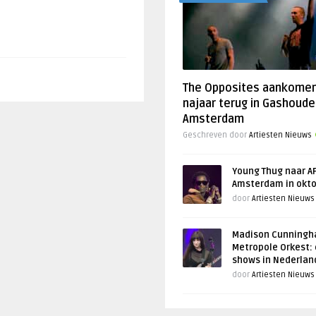
The Opposites aankome
najaar terug in Gashoude
Amsterdam
Geschreven door
Artiesten Nieuws
Young Thug naar AF
Amsterdam in okt
door
Artiesten Nieuws
Madison Cunningh
Metropole Orkest: 
shows in Nederlan
door
Artiesten Nieuws