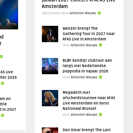
januari 2027 concert in AFAS Live
Amsterdam
Geschreven door
Artiesten Nieuws
Weezer brengt The
Gathering Tour in 2027 naar
nd
AFAS Live in Amsterdam
r
door
Artiesten Nieuws
BLØF kondigt clubtour aan
langs vier Nederlandse
poppodia in najaar 2026
AS Live
ober 2026
door
Artiesten Nieuws
Megadeth met
afscheidstournee naar AFAS
am en
Live Amsterdam en Vorst
drie
Nationaal Brussel
d in 2027
door
Artiesten Nieuws
Don Omar brengt The Last