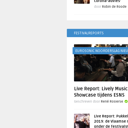
corona-advies’
door
Robin de Roode
FESTIVALREPORTS
EUROSONIC NOORDERSLAG NIE
Live Report: Lively Music
Showcase tijdens ESNS
Geschreven door
René Rosierse
Live Report: Pukke
2019: de Vlaamse 
onder de festivals