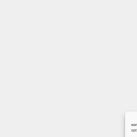
www
opt