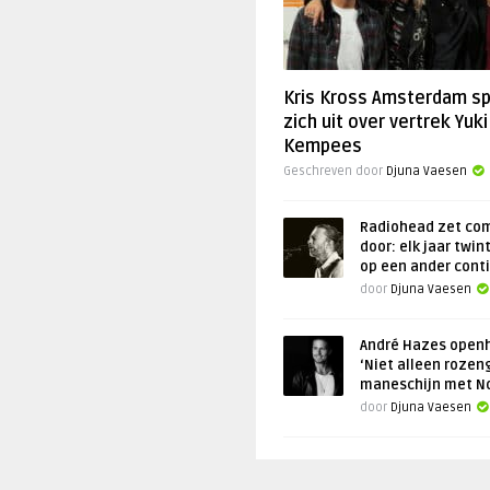
Kris Kross Amsterdam s
zich uit over vertrek Yuki
Kempees
Geschreven door
Djuna Vaesen
Radiohead zet co
door: elk jaar twin
op een ander cont
door
Djuna Vaesen
André Hazes openh
‘Niet alleen rozen
maneschijn met N
door
Djuna Vaesen