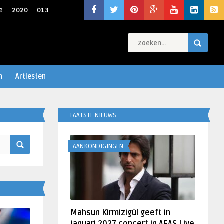
e
2020
013
n
Artiesten
LAATSTE NIEUWS
AANKONDIGINGEN
Mahsun Kirmizigül geeft in