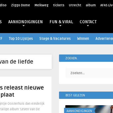
diso
Ziggo Dome
Melkweg
tickets
Utrecht
album
AFAS Liv
S
AANKONDIGINGEN
FUN & VIRAL
CONTACT
TF
Top 10 Lijstjes
Stage & Vacatures
Winnen
Advertere
ZOEKEN..
van de liefde
is releast nieuwe
 plaat
BEST GELEZEN
jntje Oosterhuis dan eindelijk
talige album ‘Leven Van De
AANKONDIGINGEN