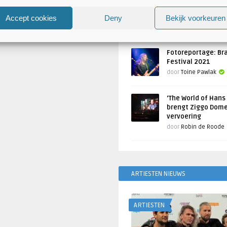
Atlantis en Xandria in De 
Utrecht
Accept cookies
Deny
Bekijk voorkeuren
Geschreven door
Toine Pawlak
Fotoreportage: Br
Festival 2021
door
Toine Pawlak
‘The World of Hans
brengt Ziggo Dome
vervoering
door
Robin de Roode
ARTIESTEN NIEUWS
ARTIESTEN