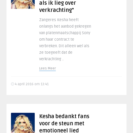
als ik lieg over
verkrachting”
Zangeres Kesha heeft
onlangs het aanbod gekregen
van platenmaatschappij Sony
om haar contract te
verbreken. Dit alleen wel als
ze toegeeft dat de
verkrachting ..
Lees Meer
4 april 2016 om 13:41
Kesha bedankt fans
voor de steun met
emotioneel lied