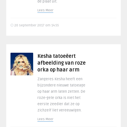
de plaat uit.
Lees Meer
20 september 2017 om 14:55
Kesha tatoeëert
afbeelding van roze
orka op haar arm
Zangeres Kesha heeft een
bijzondere nieuwe tatoeage
op haar arm laten zetten. De
roze-gele orka is niet het
eerste zeedier dat ze op
zichzelf liet vereeuwigen.
Lees Meer