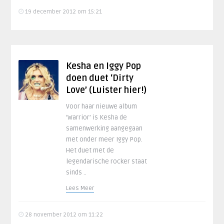
19 december 2012 om 15:21
Kesha en Iggy Pop
doen duet ‘Dirty
Love’ (Luister hier!)
Voor haar nieuwe album
‘Warrior’ is Kesha de
samenwerking aangegaan
met onder meer Iggy Pop.
Het duet met de
legendarische rocker staat
sinds ..
Lees Meer
28 november 2012 om 11:22