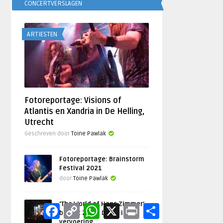
CONCERTVERSLAGEN
ARTIESTEN
Fotoreportage: Visions of
Atlantis en Xandria in De Helling,
Utrecht
Geschreven door
Toine Pawlak
Fotoreportage: Brainstorm
Festival 2021
door
Toine Pawlak
‘The World of Hans Zimmer’
Facebook
Copy
WhatsApp
X
Print
Delen
brengt Ziggo Dome in
Link
vervoering