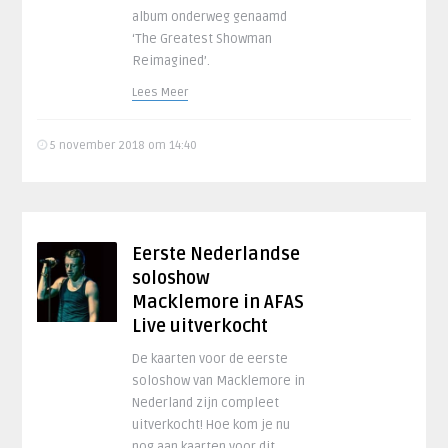
album onderweg genaamd
‘The Greatest Showman
Reimagined’.
Lees Meer
5 november 2018 om 14:40
Eerste Nederlandse
soloshow
Macklemore in AFAS
Live uitverkocht
De kaarten voor de eerste
soloshow van Macklemore in
Nederland zijn compleet
uitverkocht! Hoe kom je nu
nog aan kaarten voor dit