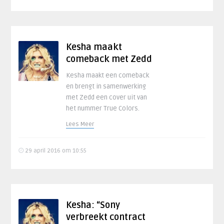
Kesha maakt
comeback met Zedd
Kesha maakt een comeback
en brengt in samenwerking
met Zedd een cover uit van
het nummer True Colors.
Lees Meer
29 april 2016 om 10:55
Kesha: “Sony
verbreekt contract