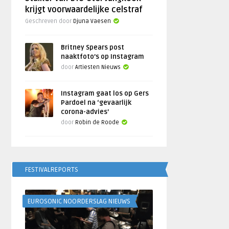
krijgt voorwaardelijke celstraf
Geschreven door
Djuna Vaesen
Britney Spears post
naaktfoto’s op Instagram
door
Artiesten Nieuws
Instagram gaat los op Gers
Pardoel na ‘gevaarlijk
corona-advies’
door
Robin de Roode
FESTIVALREPORTS
EUROSONIC NOORDERSLAG NIEUWS