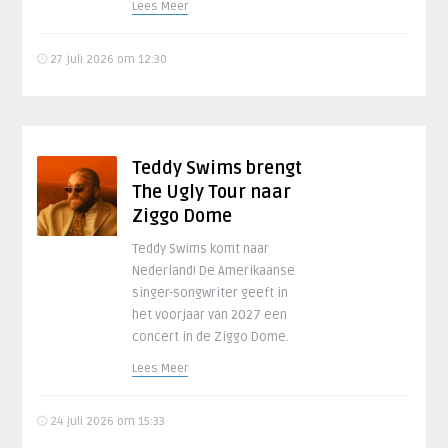
Lees Meer
27 juli 2026 om 12:30
Teddy Swims brengt
The Ugly Tour naar
Ziggo Dome
Teddy Swims komt naar
Nederland! De Amerikaanse
singer-songwriter geeft in
het voorjaar van 2027 een
concert in de Ziggo Dome.
Lees Meer
24 juli 2026 om 15:33