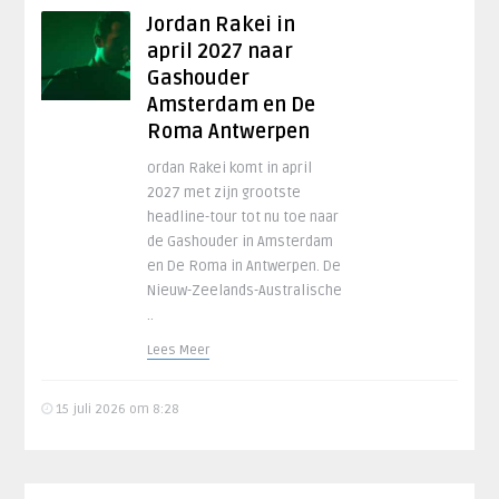
Jordan Rakei in
april 2027 naar
Gashouder
Amsterdam en De
Roma Antwerpen
ordan Rakei komt in april
2027 met zijn grootste
headline-tour tot nu toe naar
de Gashouder in Amsterdam
en De Roma in Antwerpen. De
Nieuw-Zeelands-Australische
..
Lees Meer
15 juli 2026 om 8:28