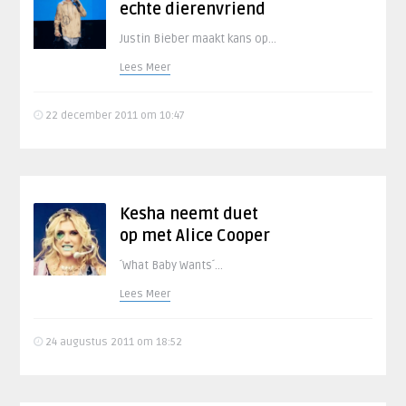
echte dierenvriend
Justin Bieber maakt kans op...
Lees Meer
22 december 2011 om 10:47
Kesha neemt duet
op met Alice Cooper
´What Baby Wants´...
Lees Meer
24 augustus 2011 om 18:52