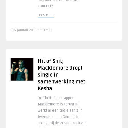
concert?
Lees Meer
5 januari 2018 om 12:30
Hit of Shit;
Macklemore dropt
single in
samenwerking met
Kesha
De Thrift Shop rapper
Macklemore is terug! Hij
werkt al een tijdje aan zijn
tweede album Gemini. Nu
brengt hij de zesde track van