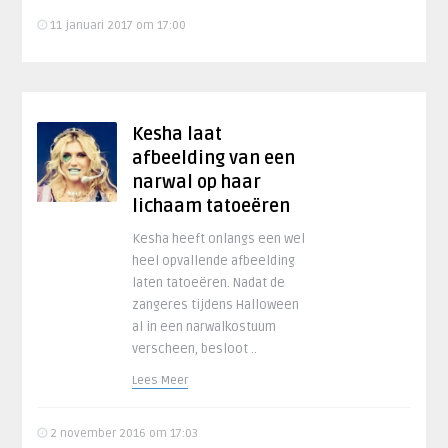
11 januari 2017 om 17:00
Kesha laat
afbeelding van een
narwal op haar
lichaam tatoeëren
Kesha heeft onlangs een wel
heel opvallende afbeelding
laten tatoeëren. Nadat de
zangeres tijdens Halloween
al in een narwalkostuum
verscheen, besloot ..
Lees Meer
2 november 2016 om 17:03