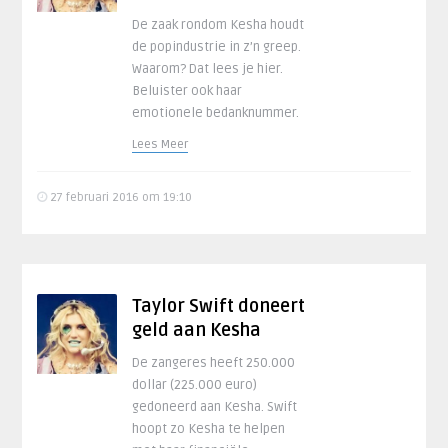
De zaak rondom Kesha houdt
de popindustrie in z’n greep.
Waarom? Dat lees je hier.
Beluister ook haar
emotionele bedanknummer.
Lees Meer
27 februari 2016 om 19:10
Taylor Swift doneert
geld aan Kesha
De zangeres heeft 250.000
dollar (225.000 euro)
gedoneerd aan Kesha. Swift
hoopt zo Kesha te helpen