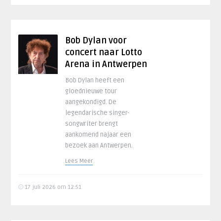
Bob Dylan voor
concert naar Lotto
Arena in Antwerpen
Bob Dylan heeft een
gloednieuwe tour
aangekondigd. De
legendarische singer-
songwriter brengt
aankomend najaar een
bezoek aan Antwerpen.
Lees Meer
17 juli 2026 om 12:51