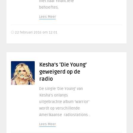
met haar financiële
behoeftes.
Lees Meer
22 februari 2016 om 12:01
Kesha’s ‘Die Young’
geweigerd op de
radio
De single ‘Die Young’ van
Kesha’s onlangs
uitgebrachte album ‘Warrior’
wordt op verschillende
Amerikaanse radiostations ..
Lees Meer