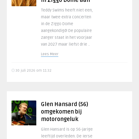
in Ziggo Dome aan
Teddy Swims heeft niet een,
maar twee extra concerten
in de Ziggo Dome
aangekondigd! De populaire
zanger staat in het voorjaar
van 2027 maar liefst drie ..
Lees Meer
30 juli 2026 om 11:32
Glen Hansard (56)
omgekomen bij
motorongeluk
Glen Hansard is op 56-jarige
leeftijd overleden. De Ierse