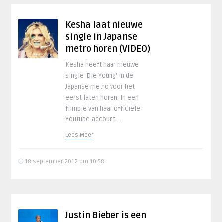
Kesha laat nieuwe
single in Japanse
metro horen (VIDEO)
Kesha heeft haar nieuwe
single ‘Die Young’ in de
Japanse metro voor het
eerst laten horen. In een
filmpje van haar officiële
Youtube-account ..
Lees Meer
18 september 2012 om 10:58
Justin Bieber is een