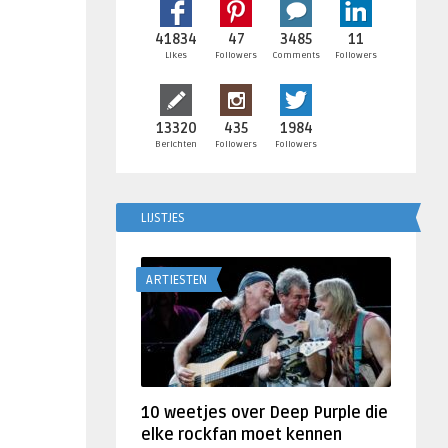
41834
47
3485
11
Likes
Followers
Comments
Followers
13320
435
1984
Berichten
Followers
Followers
LIJSTJES
ARTIESTEN
10 weetjes over Deep Purple die
elke rockfan moet kennen