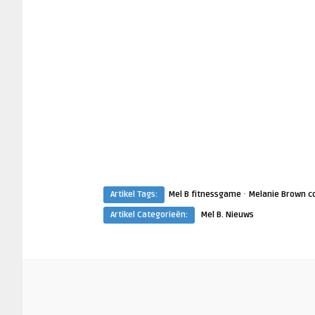
·
Artikel Tags:
Mel B fitnessgame
Melanie Brown c
Artikel Categorieën:
Mel B. Nieuws