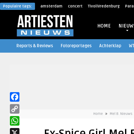
Populaire tags:
amsterdam
concert
TivoliVredenburg
Para
HOME
NIEUW
Reports & Reviews
Fotoreportages
Achterklap
W
Facebook
Home
Mel B. Nieuws
Copy
Link
WhatsApp