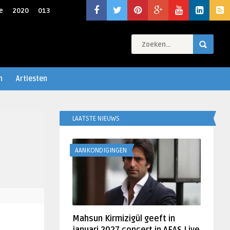
e
2020
013
n
Artiesten
LAATSTE NIEUWS
AANKONDIGINGEN
Mahsun Kirmizigül geeft in