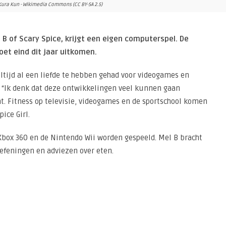
: Kura Kun - Wikimedia Commons (CC BY-SA 2.5)
 B of Scary Spice, krijgt een eigen computerspel. De
oet eind dit jaar uitkomen.
ltijd al een liefde te hebben gehad voor videogames en
 “Ik denk dat deze ontwikkelingen veel kunnen gaan
. Fitness op televisie, videogames en de sportschool komen
ice Girl.
 Xbox 360 en de Nintendo Wii worden gespeeld. Mel B bracht
oefeningen en adviezen over eten.