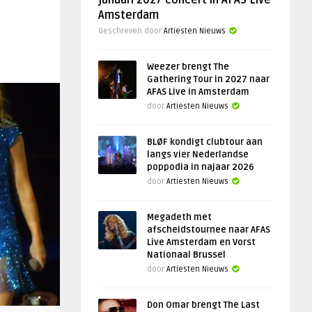
januari 2027 concert in AFAS Live
Amsterdam
Geschreven door
Artiesten Nieuws
Weezer brengt The
Gathering Tour in 2027 naar
AFAS Live in Amsterdam
door
Artiesten Nieuws
BLØF kondigt clubtour aan
langs vier Nederlandse
poppodia in najaar 2026
door
Artiesten Nieuws
Megadeth met
afscheidstournee naar AFAS
Live Amsterdam en Vorst
Nationaal Brussel
door
Artiesten Nieuws
Don Omar brengt The Last