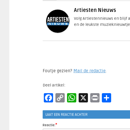
Artiesten Nieuws
Volg Artiestennieuws en blijf
en de leukste muzieknieuwtje
Foutje gezien?
Mail de redactie
.​
Deel artikel:
Facebook
Copy
WhatsApp
X
Print
Del
Link
LAAT EEN REACTIE ACHTER
*
Reactie: