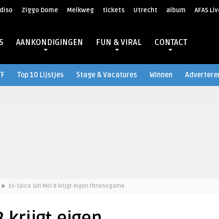
diso
Ziggo Dome
Melkweg
tickets
Utrecht
album
AFAS Liv
S
AANKONDIGINGEN
FUN & VIRAL
CONTACT
TF
Top 10 Lijstjes
Stage & Vacatures
Winnen
Advertere
Ex-Spice Girl Mel B krijgt eigen fitnessgame