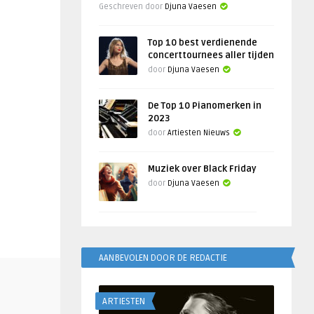
Geschreven door
Djuna Vaesen
Top 10 best verdienende
concerttournees aller tijden
door
Djuna Vaesen
De Top 10 Pianomerken in
2023
door
Artiesten Nieuws
Muziek over Black Friday
door
Djuna Vaesen
AANBEVOLEN DOOR DE REDACTIE
ARTIESTEN