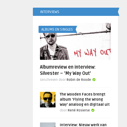
INTERVIEWS
ALBUMS EN SINGLES
Albumreview en interview:
Silvester – ‘My Way Out’
Geschreven door
Robin de Roode
The Wooden Faces brengt
album ‘Flying the Wrong
Way’ analoog en digitaal uit
door
René Rosierse
Interview: Nieuw werk van