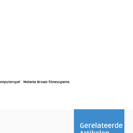
·
omputerspel
Melanie Brown fitnessgame.
Gerelateerde