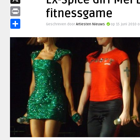
Ex-Spice Girl Mel 
X
fitnessgame
Print
Geschreven door
Artiesten Nieuws
op 15 juni 2010 
Delen