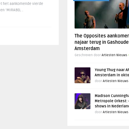
Met het aankomende vierde
en ‘MIRABEL ..
The Opposites aankome
najaar terug in Gashoude
Amsterdam
Geschreven door
Artiesten Nieuws
Young Thug naar AF
Amsterdam in okt
door
Artiesten Nieuws
Madison Cunningh
Metropole Orkest: 
shows in Nederlan
door
Artiesten Nieuws