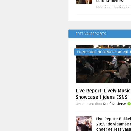
corona-advies’
door
Robin de Roode
FESTIVALREPORTS
EUROSONIC NOORDERSLAG NIE
Live Report: Lively Music
Showcase tijdens ESNS
Geschreven door
René Rosierse
Live Report: Pukke
2019: de Vlaamse 
onder de festivals