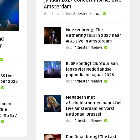
januari 2027 concert in AFAS Live
Amsterdam
Geschreven door
Artiesten Nieuws
Weezer brengt The
Gathering Tour in 2027 naar
nd
AFAS Live in Amsterdam
r
door
Artiesten Nieuws
BLØF kondigt clubtour aan
langs vier Nederlandse
poppodia in najaar 2026
AS Live
ober 2026
door
Artiesten Nieuws
Megadeth met
afscheidstournee naar AFAS
am en
Live Amsterdam en Vorst
drie
Nationaal Brussel
d in 2027
door
Artiesten Nieuws
Don Omar brengt The Last