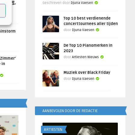
Helling,
Geschreven door
Djuna Vaesen
Top 10 best verdienende
concerttournees aller tijden
door
Djuna Vaesen
ainstorm
De Top 10 Pianomerken in
2023
door
Artiesten Nieuws
 Zimmer’
 in
Muziek over Black Friday
door
Djuna Vaesen
AANBEVOLEN DOOR DE REDACTIE
ARTIESTEN