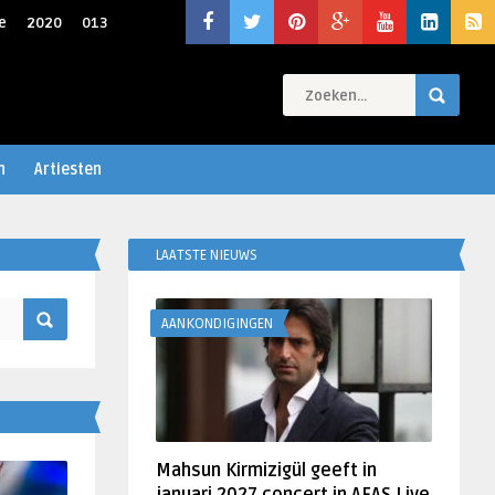
e
2020
013
n
Artiesten
LAATSTE NIEUWS
AANKONDIGINGEN
Mahsun Kirmizigül geeft in