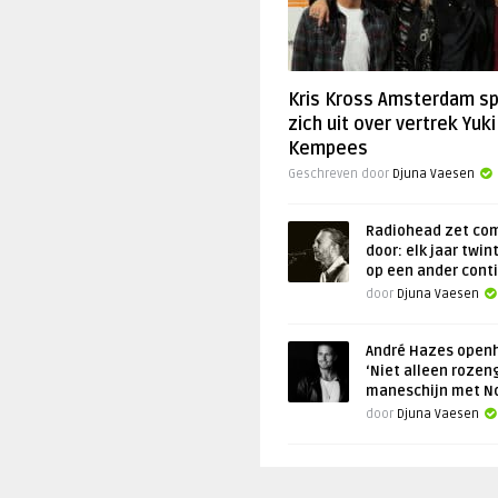
Kris Kross Amsterdam s
zich uit over vertrek Yuki
Kempees
Geschreven door
Djuna Vaesen
Radiohead zet co
door: elk jaar twin
op een ander cont
door
Djuna Vaesen
André Hazes openh
‘Niet alleen rozen
maneschijn met N
door
Djuna Vaesen