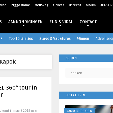
diso
Ziggo Dome
Melkweg
tickets
Utrecht
album
AFAS Liv
S
AANKONDIGINGEN
FUN & VIRAL
CONTACT
TF
Top 10 Lijstjes
Stage & Vacatures
Winnen
Advertere
ZOEKEN..
Kapok
L 360° tour in
ar
BEST GELEZEN
k komt in maart 2018 naar
AANKONDIGINGEN