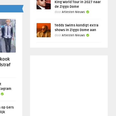
King World Tour in 2027 naar
de Ziggo Dome
door
Artiesten Nieuws
Teddy Swims kondigt extra
shows in Ziggo Dome aan
door
Artiesten Nieuws
gkook
lstraf
t
stagram
s op Gers
lijk