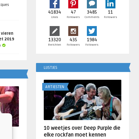
acques
41834
47
3485
11
Likes
Followers
Comments
Followers
 vieren
get 2019
13320
435
1984
Berichten
Followers
Followers
a
LIJSTJES
ARTIESTEN
10 weetjes over Deep Purple die
f
elke rockfan moet kennen