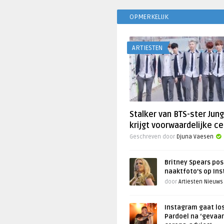
OPMERKELIJK
ARTIESTEN
Stalker van BTS-ster Jun
krijgt voorwaardelijke ce
Geschreven door
Djuna Vaesen
Britney Spears pos
naaktfoto’s op In
door
Artiesten Nieuws
Instagram gaat lo
Pardoel na ‘gevaar