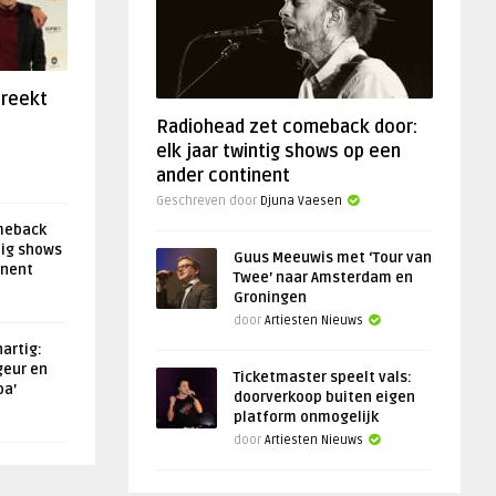
preekt
Radiohead zet comeback door:
elk jaar twintig shows op een
ander continent
Geschreven door
Djuna Vaesen
meback
tig shows
Guus Meeuwis met ‘Tour van
inent
Twee’ naar Amsterdam en
Groningen
door
Artiesten Nieuws
artig:
geur en
Ticketmaster speelt vals:
oa’
doorverkoop buiten eigen
platform onmogelijk
door
Artiesten Nieuws