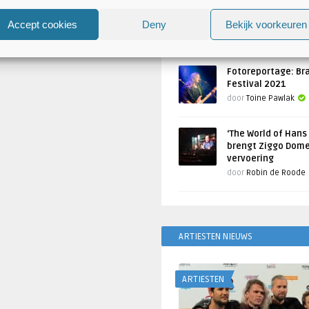
Atlantis en Xandria in De 
Utrecht
Accept cookies
Deny
Bekijk voorkeuren
Geschreven door
Toine Pawlak
Fotoreportage: Br
Festival 2021
door
Toine Pawlak
‘The World of Hans
brengt Ziggo Dome
vervoering
door
Robin de Roode
ARTIESTEN NIEUWS
ARTIESTEN