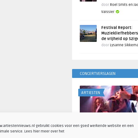
door
Roel Smits en J
Vaissier
Festival Report:
Muziekliefhebbers
de vrijheid op Szi
door
Lysanne Sikkem
CONCERTVERSLAGEN
ARTIESTEN
.artiestennieuws.nl gebruikt cookies voor een goed werkende website en een
imale service. Lees hier meer over het
Fotoreportage: Visions o