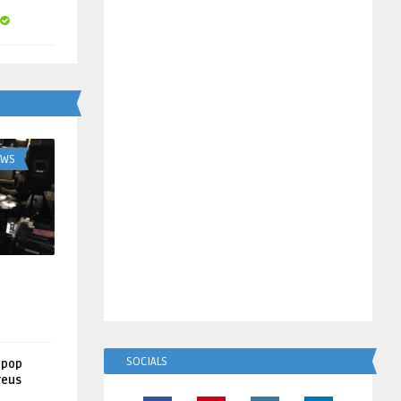
UWS
SOCIALS
lpop
reus
!