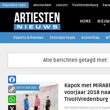
Populaire tags:
amsterdam
concert
TivoliVredenburg
Para
HOME
NIEUW
Reports & Reviews
Fotoreportages
Achterklap
W
Alle berichten getagd met:
Kapok met MIRABE
Facebook
KAPOK NIEUWS
voorjaar 2018 na
Copy
TivoliVredenburg
Link
WhatsApp
Het Nederlandse jazztrio Kapo