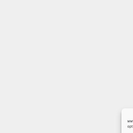
www
opt