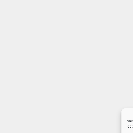
www
opt