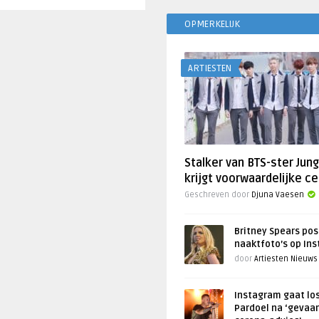
OPMERKELIJK
ARTIESTEN
Stalker van BTS-ster Jun
krijgt voorwaardelijke ce
Geschreven door
Djuna Vaesen
Britney Spears pos
naaktfoto’s op In
door
Artiesten Nieuws
Instagram gaat lo
Pardoel na ‘gevaar