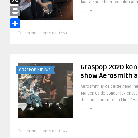
laatste headliner onthuld: Fait
X
Lees Meer
Print
Delen
9 december 2019 om 17:53
Graspop 2020 kon
GRASPOP NIEUWS
show Aerosmith 
Aerosmith is de derde headline
Maiden op de donderdag en Juda
de iconische rockband het festiv
Lees Meer
6 december 2019 om 10:42