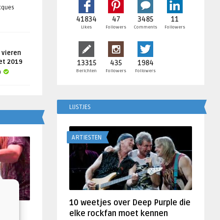
acques
41834
47
3485
11
Likes
Followers
Comments
Followers
 vieren
get 2019
13315
435
1984
Berichten
Followers
Followers
a
LIJSTJES
ARTIESTEN
10 weetjes over Deep Purple die
f
elke rockfan moet kennen