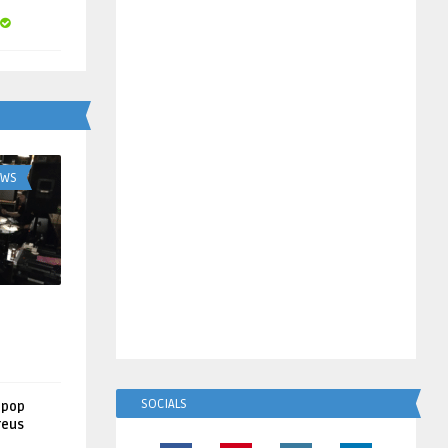
UWS
SOCIALS
lpop
reus
!