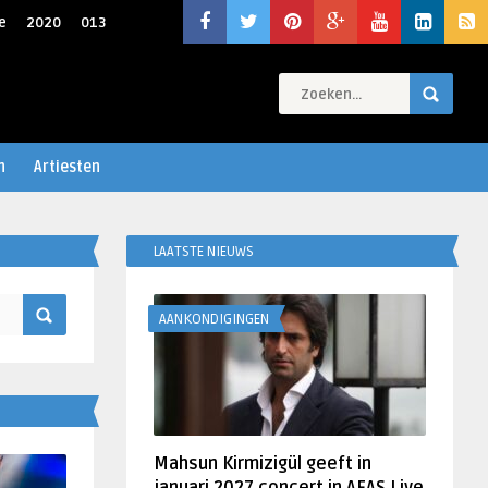
e
2020
013
n
Artiesten
LAATSTE NIEUWS
AANKONDIGINGEN
Mahsun Kirmizigül geeft in