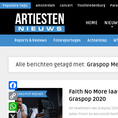
Populaire tags:
amsterdam
concert
TivoliVredenburg
Para
HOME
NIEUW
Reports & Reviews
Fotoreportages
Achterklap
W
Alle berichten getagd met:
Graspop Me
Faith No More laa
Facebook
GRASPOP NIEUWS
Graspop 2020
Copy
De headliners van Graspop 2020
Link
Judas Priest en Aerosmith heeft
WhatsApp