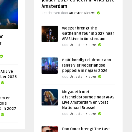
januari 2027 concert in AFAS Live
Amsterdam
Geschreven door
Artiesten Nieuws
Weezer brengt The
Gathering Tour in 2027 naar
nd
AFAS Live in Amsterdam
r
door
Artiesten Nieuws
BLØF kondigt clubtour aan
langs vier Nederlandse
poppodia in najaar 2026
AS Live
ober 2026
door
Artiesten Nieuws
Megadeth met
afscheidstournee naar AFAS
am en
Live Amsterdam en Vorst
drie
Nationaal Brussel
d in 2027
door
Artiesten Nieuws
Don Omar brengt The Last