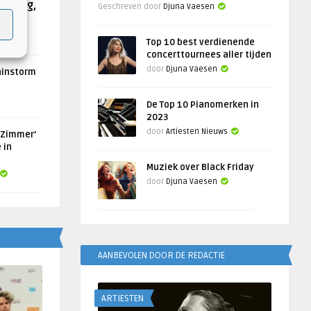
Helling,
Geschreven door
Djuna Vaesen
Top 10 best verdienende
concerttournees aller tijden
door
Djuna Vaesen
ainstorm
De Top 10 Pianomerken in
2023
door
Artiesten Nieuws
 Zimmer’
 in
Muziek over Black Friday
door
Djuna Vaesen
AANBEVOLEN DOOR DE REDACTIE
ARTIESTEN