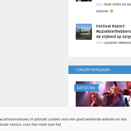
door
Roel Smits en J
Vaissier
Festival Report:
Muziekliefhebbers
de vrijheid op Szi
door
Lysanne Sikkem
CONCERTVERSLAGEN
ARTIESTEN
.artiestennieuws.nl gebruikt cookies voor een goed werkende website en een
imale service. Lees hier meer over het
Fotoreportage: Visions o