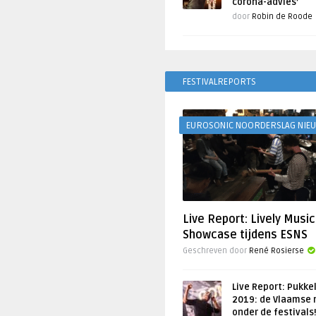
corona-advies’
door
Robin de Roode
FESTIVALREPORTS
EUROSONIC NOORDERSLAG NIE
Live Report: Lively Music
Showcase tijdens ESNS
Geschreven door
René Rosierse
Live Report: Pukke
2019: de Vlaamse 
onder de festivals