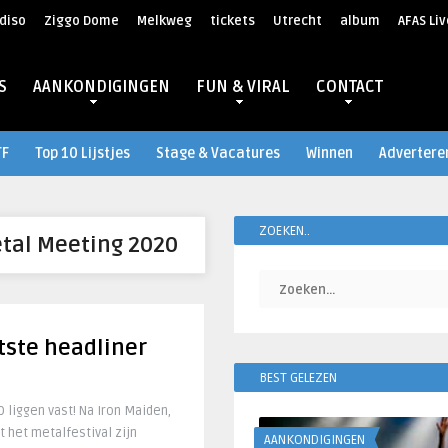
diso
Ziggo Dome
Melkweg
tickets
Utrecht
album
AFAS Liv
S
AANKONDIGINGEN
FUN & VIRAL
CONTACT
TF
Top 10 Lijstjes
Stage & Vacatures
Winnen
Advertere
ZOEKEN..
tal Meeting 2020
tste headliner
BEST GELEZEN
 liggen vast! Na Iron Maiden,
 het metalfestival zijn
AANKONDIGINGEN