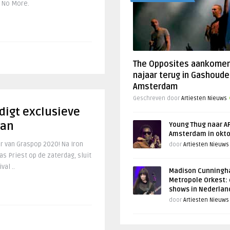
h No More.
The Opposites aankome
najaar terug in Gashoude
Amsterdam
Geschreven door
Artiesten Nieuws
digt exclusieve
aan
Young Thug naar AF
Amsterdam in okt
r van Graspop 2020! Na Iron
door
Artiesten Nieuws
s Priest op de zaterdag, sluit
al ..
Madison Cunningh
Metropole Orkest: 
shows in Nederlan
door
Artiesten Nieuws