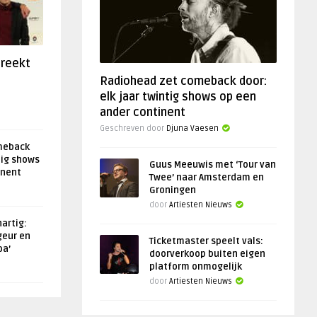
preekt
Radiohead zet comeback door:
elk jaar twintig shows op een
ander continent
Geschreven door
Djuna Vaesen
meback
tig shows
Guus Meeuwis met ‘Tour van
inent
Twee’ naar Amsterdam en
Groningen
door
Artiesten Nieuws
artig:
geur en
Ticketmaster speelt vals:
oa’
doorverkoop buiten eigen
platform onmogelijk
door
Artiesten Nieuws