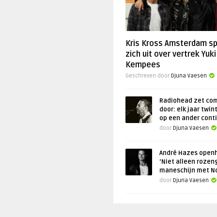
Kris Kross Amsterdam s
zich uit over vertrek Yuki
Kempees
Geschreven door
Djuna Vaesen
Radiohead zet co
door: elk jaar twin
op een ander cont
door
Djuna Vaesen
André Hazes openh
‘Niet alleen rozen
maneschijn met N
door
Djuna Vaesen