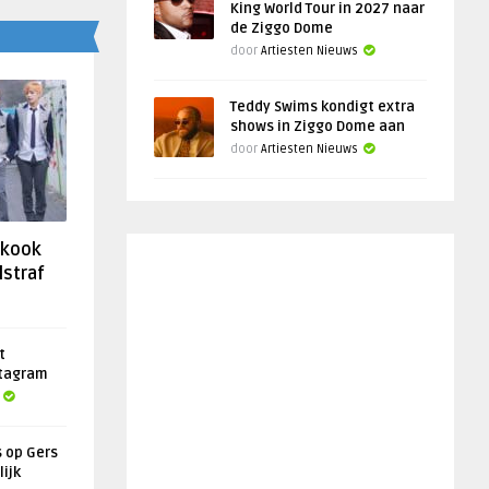
King World Tour in 2027 naar
de Ziggo Dome
door
Artiesten Nieuws
Teddy Swims kondigt extra
shows in Ziggo Dome aan
door
Artiesten Nieuws
gkook
lstraf
t
stagram
s op Gers
lijk