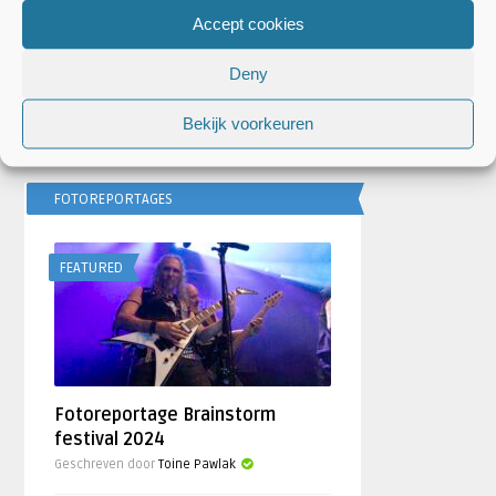
Accept cookies
Festivalseizoen 2026 trapt
Deny
af met REBiRTH Festival
door
Djuna Vaesen
Bekijk voorkeuren
FOTOREPORTAGES
FEATURED
Fotoreportage Brainstorm
festival 2024
Geschreven door
Toine Pawlak