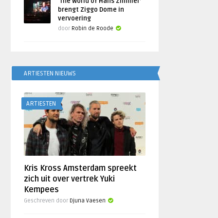
‘The World of Hans Zimmer’
brengt Ziggo Dome in
vervoering
door
Robin de Roode
ARTIESTEN NIEUWS
ARTIESTEN
Kris Kross Amsterdam spreekt
zich uit over vertrek Yuki
Kempees
Geschreven door
Djuna Vaesen