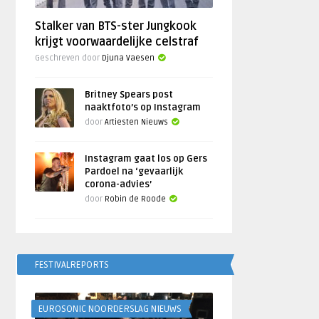
Stalker van BTS-ster Jungkook
krijgt voorwaardelijke celstraf
Geschreven door
Djuna Vaesen
Britney Spears post
naaktfoto’s op Instagram
door
Artiesten Nieuws
Instagram gaat los op Gers
Pardoel na ‘gevaarlijk
corona-advies’
door
Robin de Roode
FESTIVALREPORTS
EUROSONIC NOORDERSLAG NIEUWS