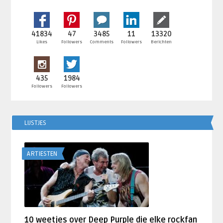
41834
47
3485
11
13320
Likes
Followers
Comments
Followers
Berichten
435
1984
Followers
Followers
LIJSTJES
ARTIESTEN
10 weetjes over Deep Purple die elke rockfan