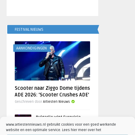
FESTIVAL NIEUWS
AANKONDIGINGEN
Scooter naar Ziggo Dome tijdens
ADE 2026: ‘Scooter Crushes ADE’
Geschreven door
Artiesten Nieuws
Bulgarije wint Eurovisie
Songfestival 2026,
www.artiestennieuws.nl gebruikt cookies voor een goed werkende
Nederland ontbreekt
website en een optimale service. Lees hier meer over het
door
Djuna Vaesen