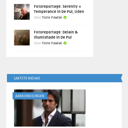
Fotoreportage: Serenity +
Temperance in De Pul, Uden
door
Toine Pawlak
Fotoreportage: Delain &
Illumishade in De Pul
door
Toine Pawlak
LAATSTE NIEUWS
AANKONDIGINGEN