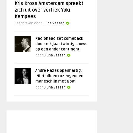
Kris Kross Amsterdam spreekt
zich uit over vertrek Yuki
Kempees
Geschreven door
Djuna Vaesen
Radiohead zet comeback
door: elk jaar twintig shows
op een ander continent
door
Djuna Vaesen
André Hazes openhartig:
‘Niet alleen rozengeur en
maneschijn met Noa’
door
Djuna Vaesen