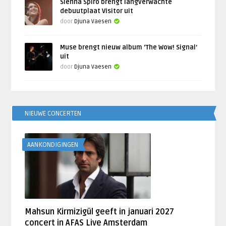
Sienna Spiro brengt langverwachte
debuutplaat Visitor uit
door
Djuna Vaesen
Muse brengt nieuw album ‘The Wow! Signal’
uit
door
Djuna Vaesen
NIEUWE CONCERTEN
AANKONDIGINGEN
Mahsun Kirmizigül geeft in januari 2027
concert in AFAS Live Amsterdam