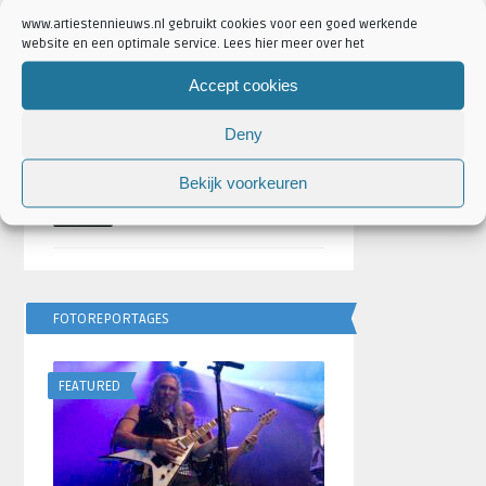
Geschreven door
Artiesten Nieuws
www.artiestennieuws.nl gebruikt cookies voor een goed werkende
website en een optimale service. Lees hier meer over het
Bulgarije wint Eurovisie
Songfestival 2026,
Accept cookies
Nederland ontbreekt
door
Djuna Vaesen
Deny
Festivalseizoen 2026 trapt
Bekijk voorkeuren
af met REBiRTH Festival
door
Djuna Vaesen
FOTOREPORTAGES
FEATURED