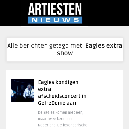
Alle berichten getagd met:
Eagles extra
show
Eagles kondigen
extra
afscheidsconcert in
GelreDome aan
De Eagles komen niet één,
maar twee keer naar
Nederland! De legendarische