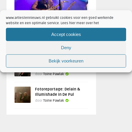
www.artiestennieuws.nl gebruikt cookies voor een goed werkende
website en een optimale service. Lees hier meer over het
Fotoreportage Brainstorm
Accept cookies
festival 2024
Deny
Geschreven door
Toine Pawlak
Bekijk voorkeuren
Fotoreportage: Serenity +
Temperance in De Pul, Uden
door
Toine Pawlak
Fotoreportage: Delain &
Illumishade in De Pul
door
Toine Pawlak