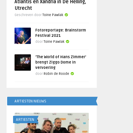
Atlantis en Xandria in De Helling,
Utrecht
Geschreven door
Toine Pawlak
Fotoreportage: Brainstorm
Festival 2021
door
Toine Pawlak
‘The World of Hans Zimmer’
brengt Ziggo Dome in
vervoering
door
Robin de Roode
ARTIESTEN NIEUWS
ARTIESTEN