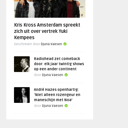
Kris Kross Amsterdam spreekt
zich uit over vertrek Yuki
Kempees
Geschreven door
Djuna Vaesen
Radiohead zet comeback
door: elk jaar twintig shows
op een ander continent
door
Djuna Vaesen
André Hazes openhartig:
‘Niet alleen rozengeur en
maneschijn met Noa’
door
Djuna Vaesen