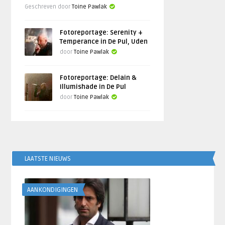
Geschreven door
Toine Pawlak
Fotoreportage: Serenity +
Temperance in De Pul, Uden
door
Toine Pawlak
Fotoreportage: Delain &
Illumishade in De Pul
door
Toine Pawlak
LAATSTE NIEUWS
AANKONDIGINGEN