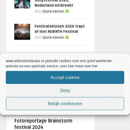
Songfestival 2026,
Nederland ontbreekt
door
Djuna Vaesen
Festivalseizoen 2026 trapt
af met REBiRTH Festival
door
Djuna Vaesen
www.artiestennieuws.nl gebruikt cookies voor een goed werkende
FOTOREPORTAGES
website en een optimale service. Lees hier meer over het
Accept cookies
FEATURED
Deny
Bekijk voorkeuren
Fotoreportage Brainstorm
festival 2024