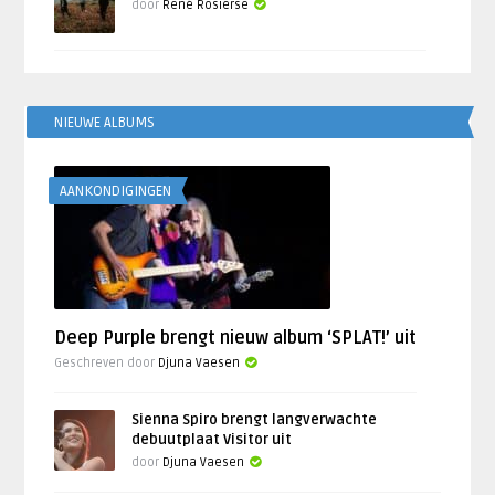
door
René Rosierse
NIEUWE ALBUMS
AANKONDIGINGEN
Deep Purple brengt nieuw album ‘SPLAT!’ uit
Geschreven door
Djuna Vaesen
Sienna Spiro brengt langverwachte
debuutplaat Visitor uit
door
Djuna Vaesen