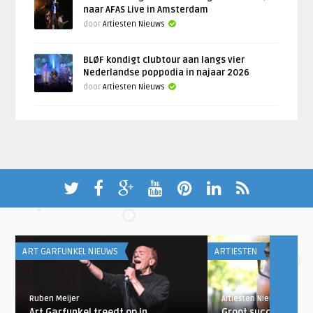
naar AFAS Live in Amsterdam
door
Artiesten Nieuws
BLØF kondigt clubtour aan langs vier
Nederlandse poppodia in najaar 2026
door
Artiesten Nieuws
ART GARFUNKEL NIEUWS
ARTIESTEN
Ruben Meijer
Artiesten Nieuws
Art Garfunkel treedt op in
Groot succes betek