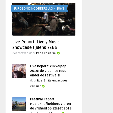
EUROSONIC NOORDERSLAG NIEUWS
Live Report: Lively Music
Showcase tijdens ESNS
Geschreven door
René Rosierse
Live Report: Pukkelpop
2019: de Vlaamse reus
onder de festivals!
door
Roel Smits en Jacques
Vaissier
Festival Report:
Muziekliefhebbers vieren
de vrijheid op Sziget 2019