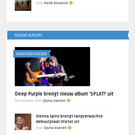
door
René Rosierse
NIEUWE ALBUMS
AANKONDIGINGEN
Deep Purple brengt nieuw album ‘SPLAT!’ uit
Geschreven door
Djuna Vaesen
Sienna Spiro brengt langverwachte
debuutplaat Visitor uit
door
Djuna Vaesen