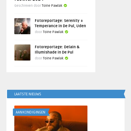
Geschreven door
Toine Pawlak
Fotoreportage: Serenity +
Temperance in De Pul, Uden
door
Toine Pawlak
Fotoreportage: Delain &
Illumishade in De Pul
door
Toine Pawlak
LAATSTE NIEUWS
AANKONDIGINGEN