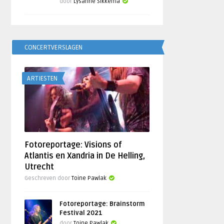
door
Lysanne Sikkema
CONCERTVERSLAGEN
ARTIESTEN
Fotoreportage: Visions of
Atlantis en Xandria in De Helling,
Utrecht
Geschreven door
Toine Pawlak
Fotoreportage: Brainstorm
Festival 2021
door
Toine Pawlak