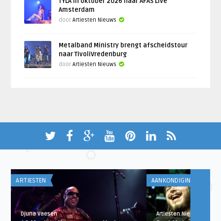
TYLA in oktober 2026 naar AFAS Live
Amsterdam
door
Artiesten Nieuws
Metalband Ministry brengt afscheidstour
naar TivoliVredenburg
door
Artiesten Nieuws
ARTIESTEN
AANKONDIGINGEN
Djuna Vaesen
Artiesten Nieuws