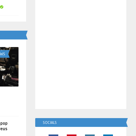
UWS
SOCIALS
lpop
reus
!