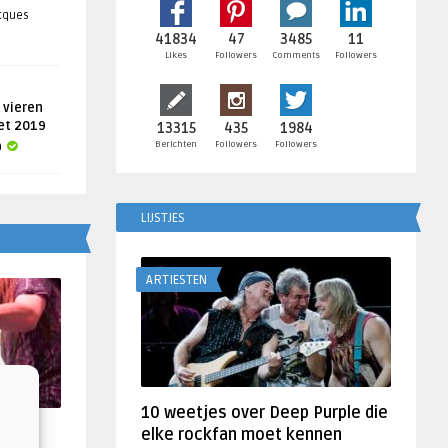
acques
41834
47
3485
11
Likes
Followers
Comments
Followers
 vieren
get 2019
13315
435
1984
Berichten
Followers
Followers
a
LIJSTJES
ARTIESTEN
10 weetjes over Deep Purple die
f
elke rockfan moet kennen