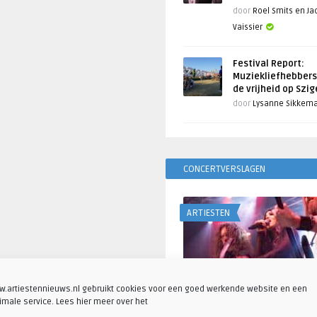
door
Roel Smits en J
Vaissier
Festival Report:
Muziekliefhebbers
de vrijheid op Szi
door
Lysanne Sikkem
CONCERTVERSLAGEN
ARTIESTEN
.artiestennieuws.nl gebruikt cookies voor een goed werkende website en een
imale service. Lees hier meer over het
Fotoreportage: Visions o