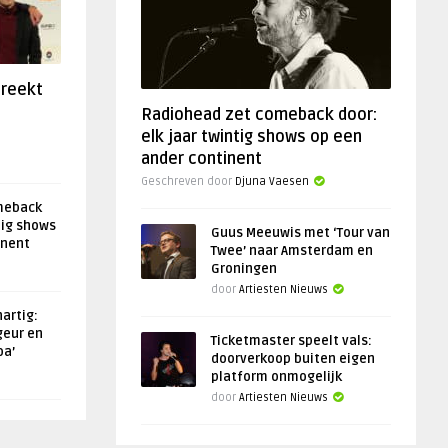
preekt
Radiohead zet comeback door:
elk jaar twintig shows op een
ander continent
Geschreven door
Djuna Vaesen
meback
tig shows
Guus Meeuwis met ‘Tour van
inent
Twee’ naar Amsterdam en
Groningen
door
Artiesten Nieuws
artig:
geur en
Ticketmaster speelt vals:
oa’
doorverkoop buiten eigen
platform onmogelijk
door
Artiesten Nieuws