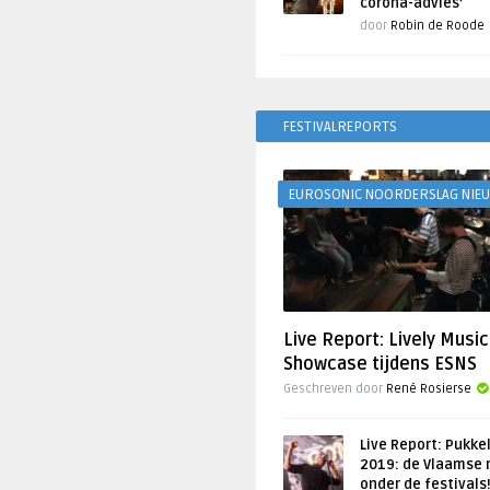
corona-advies’
door
Robin de Roode
FESTIVALREPORTS
EUROSONIC NOORDERSLAG NIE
Live Report: Lively Music
Showcase tijdens ESNS
Geschreven door
René Rosierse
Live Report: Pukke
2019: de Vlaamse 
onder de festivals