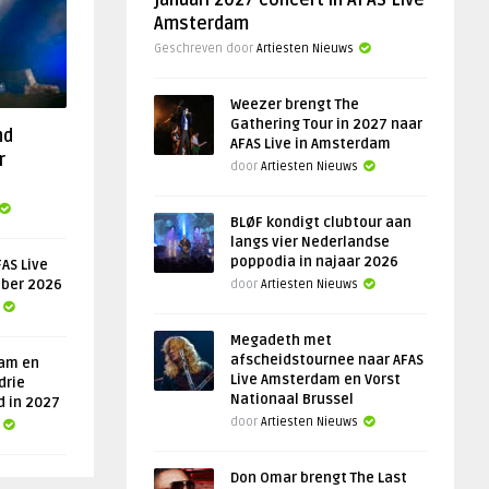
januari 2027 concert in AFAS Live
Amsterdam
Geschreven door
Artiesten Nieuws
Weezer brengt The
Gathering Tour in 2027 naar
nd
AFAS Live in Amsterdam
r
door
Artiesten Nieuws
BLØF kondigt clubtour aan
langs vier Nederlandse
poppodia in najaar 2026
AS Live
ober 2026
door
Artiesten Nieuws
Megadeth met
afscheidstournee naar AFAS
am en
Live Amsterdam en Vorst
drie
Nationaal Brussel
d in 2027
door
Artiesten Nieuws
Don Omar brengt The Last