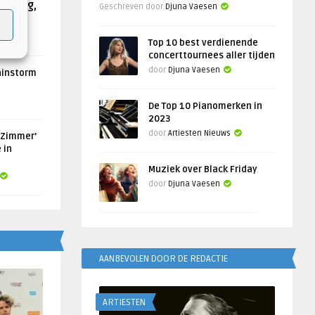
Helling,
Geschreven door
Djuna Vaesen
Top 10 best verdienende
concerttournees aller tijden
door
Djuna Vaesen
ainstorm
De Top 10 Pianomerken in
2023
door
Artiesten Nieuws
 Zimmer’
 in
Muziek over Black Friday
door
Djuna Vaesen
AANBEVOLEN DOOR DE REDACTIE
ARTIESTEN