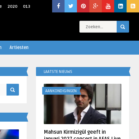
e
2020
013
n
Artiesten
LAATSTE NIEUWS
AANKONDIGINGEN
Mahsun Kirmizigül geeft in