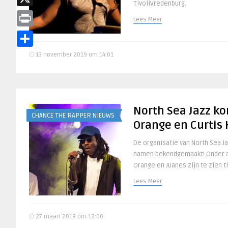
TivoliVredenburg.
X
Lees Meer
Print
Delen
13 november 2019 om 14:01
North Sea Jazz ko
CHANCE THE RAPPER NIEUWS
Orange en Curtis
De organisatie van North Sea J
namen bekendgemaakt! Onder an
Orange en Juanes zijn te zien ti
Lees Meer
27 maart 2019 om 12:00