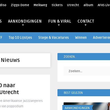
diso
Ziggo Dome
Melkweg
tickets
Utrecht
album
AFAS Liv
S
AANKONDIGINGEN
FUN & VIRAL
CONTACT
TF
Top 10 Lijstjes
Stage & Vacatures
Winnen
Advertere
ZOEKEN..
t Nieuws
0 naar
 Utrecht
BEST GELEZEN
. De Amerikaanse jazzzangeres
en van poppodium
AANKONDIGINGEN