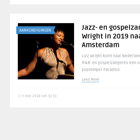
Jazz- en gospelza
AANKONDIGINGEN
Wright in 2019 na
Amsterdam
Lizz Wright komt naar Nederland
R&B- en gospelzangeres een op
poptempel Paradiso.
Lees Meer
3 mei 2018 om 11:13