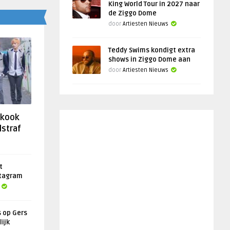
King World Tour in 2027 naar
de Ziggo Dome
door
Artiesten Nieuws
Teddy Swims kondigt extra
shows in Ziggo Dome aan
door
Artiesten Nieuws
gkook
lstraf
t
stagram
s op Gers
lijk