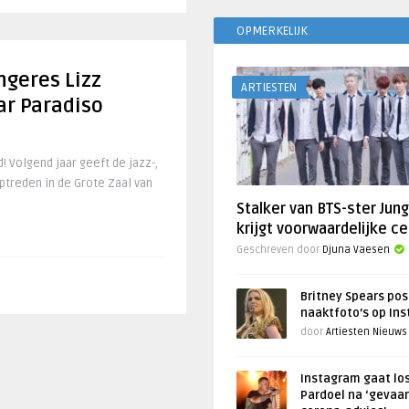
OPMERKELIJK
ngeres Lizz
ARTIESTEN
ar Paradiso
! Volgend jaar geeft de jazz-,
treden in de Grote Zaal van
Stalker van BTS-ster Jun
krijgt voorwaardelijke ce
Geschreven door
Djuna Vaesen
Britney Spears pos
naaktfoto’s op In
door
Artiesten Nieuws
Instagram gaat lo
Pardoel na ‘gevaar