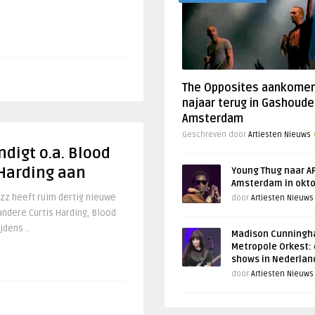
The Opposites aankome
najaar terug in Gashoude
Amsterdam
Geschreven door
Artiesten Nieuws
ndigt o.a. Blood
 Harding aan
Young Thug naar AF
Amsterdam in okt
azz heeft ruim dertig nieuwe
door
Artiesten Nieuws
dere Curtis Harding, Blood
jdens ..
Madison Cunningh
Metropole Orkest: 
shows in Nederlan
door
Artiesten Nieuws