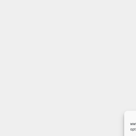
www
opt