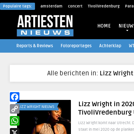
Populaire tags:
amsterdam
concert
TivoliVredenburg
Para
HOME
NIEUW
Reports & Reviews
Fotoreportages
Achterklap
W
Alle berichten in:
Lizz Wrigh
Lizz Wright in 202
Facebook
LIZZ WRIGHT NIEUWS
TivoliVredenburg
Copy
Lizz Wright komt naar Utrecht
Link
staat in mei 2020 op de plank
WhatsApp