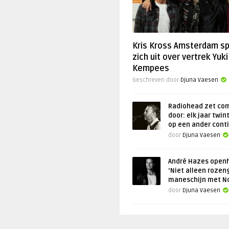
Kris Kross Amsterdam s
zich uit over vertrek Yuki
Kempees
Geschreven door
Djuna Vaesen
Radiohead zet co
door: elk jaar twin
op een ander cont
door
Djuna Vaesen
André Hazes openh
‘Niet alleen rozen
maneschijn met N
door
Djuna Vaesen