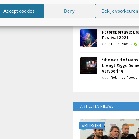
Atlantis en Xandria in De 
Utrecht
Accept cookies
Deny
Bekijk voorkeuren
Geschreven door
Toine Pawlak
Fotoreportage: Br
Festival 2021
door
Toine Pawlak
‘The World of Hans
brengt Ziggo Dome
vervoering
door
Robin de Roode
ARTIESTEN NIEUWS
ARTIESTEN