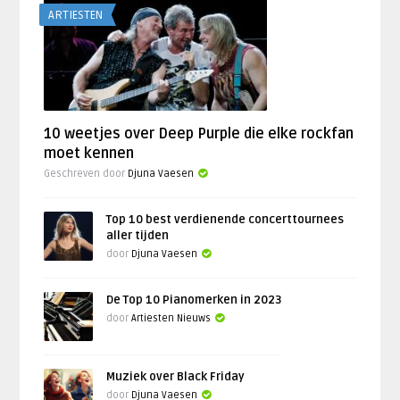
ARTIESTEN
10 weetjes over Deep Purple die elke rockfan
moet kennen
Geschreven door
Djuna Vaesen
Top 10 best verdienende concerttournees
aller tijden
door
Djuna Vaesen
De Top 10 Pianomerken in 2023
door
Artiesten Nieuws
Muziek over Black Friday
door
Djuna Vaesen