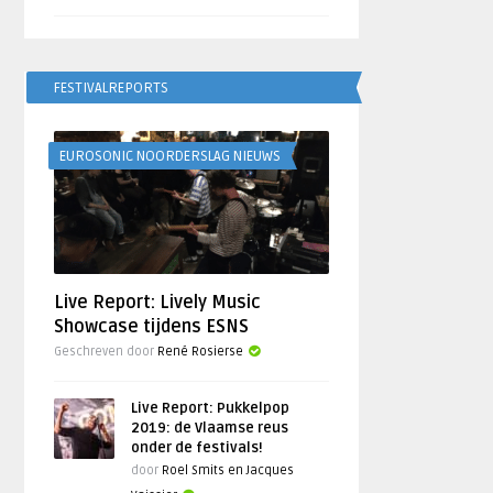
FESTIVALREPORTS
EUROSONIC NOORDERSLAG NIEUWS
Live Report: Lively Music
Showcase tijdens ESNS
Geschreven door
René Rosierse
Live Report: Pukkelpop
2019: de Vlaamse reus
onder de festivals!
door
Roel Smits en Jacques