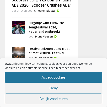
Scooter naar Ziggo Dome tijdens
ADE 2026: ‘Scooter Crushes ADE’
Geschreven door
Artiesten Nieuws
Bulgarije wint Eurovisie
Songfestival 2026,
Nederland ontbreekt
door
Djuna Vaesen
Festivalseizoen 2026 trapt
af met REBiRTH Festival
door
Djuna Vaesen
www.artiestennieuws.nl gebruikt cookies voor een goed werkende
website en een optimale service. Lees hier meer over het
Accept cookies
FOTOREPORTAGES
Deny
FEATURED
Bekijk voorkeuren