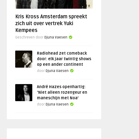
Kris Kross Amsterdam spreekt
zich uit over vertrek Yuki
Kempees
Geschreven door
Djuna Vaesen
Radiohead zet comeback
door: elk jaar twintig shows
op een ander continent
door
Djuna Vaesen
André Hazes openhartig:
‘Niet alleen rozengeur en
maneschijn met Noa’
door
Djuna Vaesen