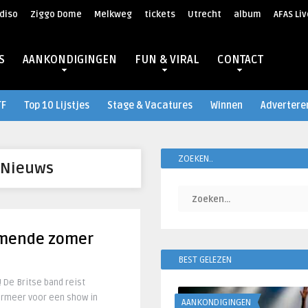
diso
Ziggo Dome
Melkweg
tickets
Utrecht
album
AFAS Liv
S
AANKONDIGINGEN
FUN & VIRAL
CONTACT
TF
Top 10 Lijstjes
Stage & Vacatures
Winnen
Advertere
ZOEKEN..
 Nieuws
mende zomer
BEST GELEZEN
De Britse band reist
rmeer voor een show in
AANKONDIGINGEN