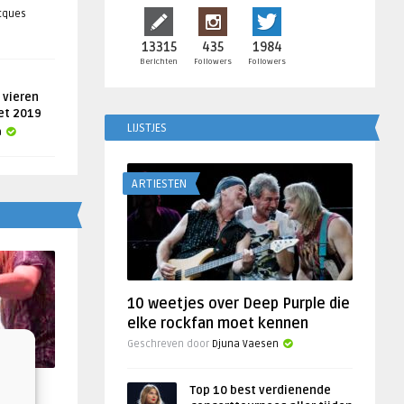
acques
13315
435
1984
Berichten
Followers
Followers
 vieren
get 2019
LIJSTJES
a
ARTIESTEN
10 weetjes over Deep Purple die
elke rockfan moet kennen
Geschreven door
Djuna Vaesen
f
Top 10 best verdienende