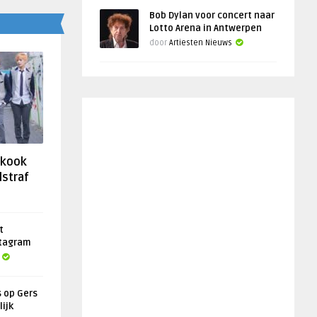
Bob Dylan voor concert naar
Lotto Arena in Antwerpen
door
Artiesten Nieuws
gkook
lstraf
t
stagram
s op Gers
lijk