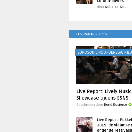
corona-advies’
door
Robin de Roode
FESTIVALREPORTS
EUROSONIC NOORDERSLAG NIE
Live Report: Lively Music
Showcase tijdens ESNS
Geschreven door
René Rosierse
Live Report: Pukke
2019: de Vlaamse 
onder de festivals