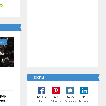
UWS
SOCIALS
lpop
41834
47
3485
11
reus
Likes
Followers
Comments
Followers
!