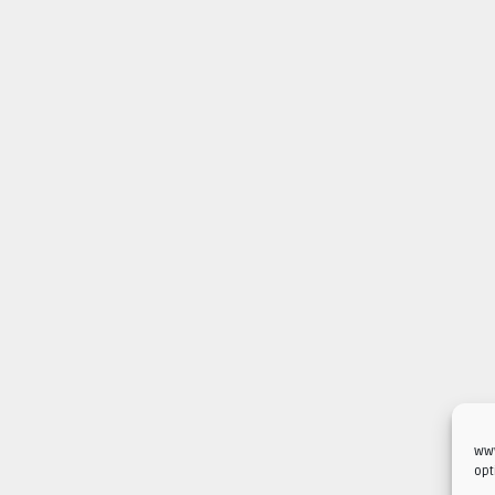
www
opt