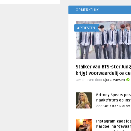
OPMERKELIJK
ARTIESTEN
Stalker van BTS-ster Jun
krijgt voorwaardelijke ce
Geschreven door
Djuna Vaesen
Britney Spears pos
naaktfoto’s op In
door
Artiesten Nieuws
Instagram gaat lo
Pardoel na ‘gevaar