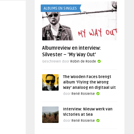
ALBUMS EN SINGLES
Albumreview en interview:
Silvester – ‘My Way Out’
Geschreven door
Robin de Roode
The Wooden Faces brengt
album ‘Flying the Wrong
Way’ analoog en digitaal uit
door
René Rosierse
Interview: Nieuw werk van
Victories at Sea
door
René Rosierse