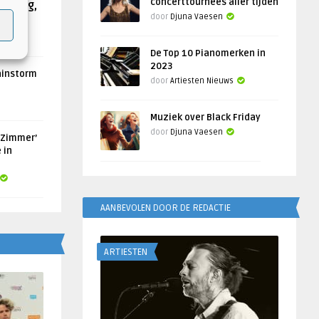
concerttournees aller tijden
Helling,
door
Djuna Vaesen
De Top 10 Pianomerken in
2023
ainstorm
door
Artiesten Nieuws
Muziek over Black Friday
door
Djuna Vaesen
 Zimmer’
 in
AANBEVOLEN DOOR DE REDACTIE
ARTIESTEN