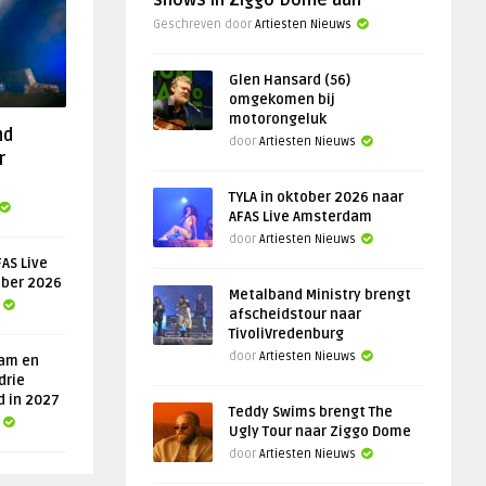
shows in Ziggo Dome aan
Geschreven door
Artiesten Nieuws
Glen Hansard (56)
omgekomen bij
motorongeluk
nd
door
Artiesten Nieuws
r
TYLA in oktober 2026 naar
AFAS Live Amsterdam
door
Artiesten Nieuws
AS Live
ober 2026
Metalband Ministry brengt
afscheidstour naar
TivoliVredenburg
door
Artiesten Nieuws
am en
drie
d in 2027
Teddy Swims brengt The
Ugly Tour naar Ziggo Dome
door
Artiesten Nieuws