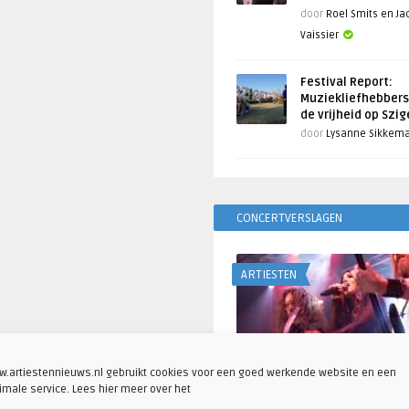
door
Roel Smits en J
Vaissier
Festival Report:
Muziekliefhebbers
de vrijheid op Szi
door
Lysanne Sikkem
CONCERTVERSLAGEN
ARTIESTEN
.artiestennieuws.nl gebruikt cookies voor een goed werkende website en een
imale service. Lees hier meer over het
Fotoreportage: Visions o