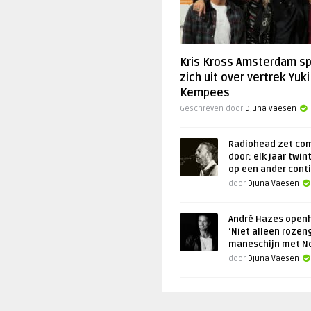
Kris Kross Amsterdam s
zich uit over vertrek Yuki
Kempees
Geschreven door
Djuna Vaesen
Radiohead zet co
door: elk jaar twin
op een ander cont
door
Djuna Vaesen
André Hazes openh
‘Niet alleen rozen
maneschijn met N
door
Djuna Vaesen