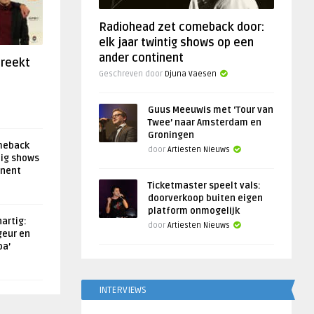
Radiohead zet comeback door:
elk jaar twintig shows op een
ander continent
preekt
Geschreven door
Djuna Vaesen
Guus Meeuwis met ‘Tour van
Twee’ naar Amsterdam en
Groningen
meback
door
Artiesten Nieuws
tig shows
inent
Ticketmaster speelt vals:
doorverkoop buiten eigen
platform onmogelijk
artig:
door
Artiesten Nieuws
geur en
oa’
INTERVIEWS