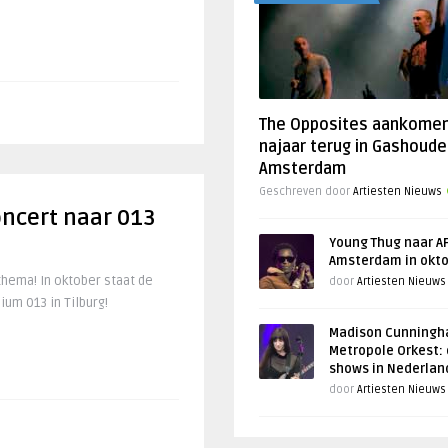
The Opposites aankome
najaar terug in Gashoude
Amsterdam
Geschreven door
Artiesten Nieuws
ncert naar 013
Young Thug naar AF
Amsterdam in okt
hema! In oktober staat de
door
Artiesten Nieuws
um 013 in Tilburg!
Madison Cunningh
Metropole Orkest: 
shows in Nederlan
door
Artiesten Nieuws