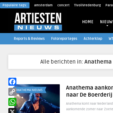
Populaire tags:
amsterdam
concert
TivoliVredenburg
Para
HOME
NIEUW
Reports & Reviews
Fotoreportages
Achterklap
W
Alle berichten in:
Anathema
Anathema aanko
Facebook
ANATHEMA NIEUWS
naar De Boerderij
Copy
Anathema komt naar Nederland! 
Link
aankomende zomer naar Zoete
WhatsApp