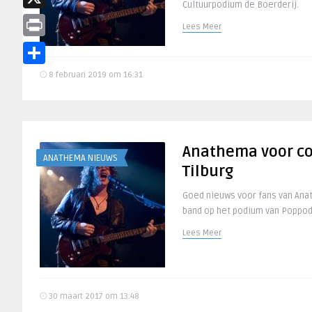
Cultuurpodium de Boerderij.
X
Lees Meer
Print
Delen
8 februari 2019 om 16:31
Anathema voor co
ANATHEMA NIEUWS
Tilburg
Goed nieuws voor fans van Anat
band op het podium van Poppodi
Lees Meer
30 maart 2017 om 13:48