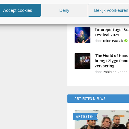
Atlantis en Xandria in De 
Utrecht
Accept cookies
Deny
Bekijk voorkeuren
Geschreven door
Toine Pawlak
Fotoreportage: Br
Festival 2021
door
Toine Pawlak
‘The World of Hans
brengt Ziggo Dome
vervoering
door
Robin de Roode
ARTIESTEN NIEUWS
ARTIESTEN