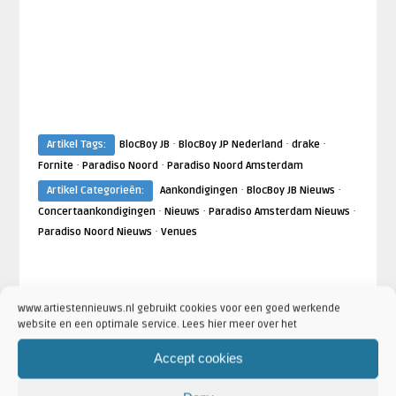
·
·
·
Artikel Tags:
BlocBoy JB
BlocBoy JP Nederland
drake
·
·
Fornite
Paradiso Noord
Paradiso Noord Amsterdam
·
·
Artikel Categorieën:
Aankondigingen
BlocBoy JB Nieuws
·
·
·
Concertaankondigingen
Nieuws
Paradiso Amsterdam Nieuws
·
Paradiso Noord Nieuws
Venues
AANKONDIGINGEN
ARTIESTEN
www.artiestennieuws.nl gebruikt cookies voor een goed werkende
website en een optimale service. Lees hier meer over het
Accept cookies
Robin de Roode
Lisa van Dorres
 2021
Drake komt in januari met nieuw
Kantoor van