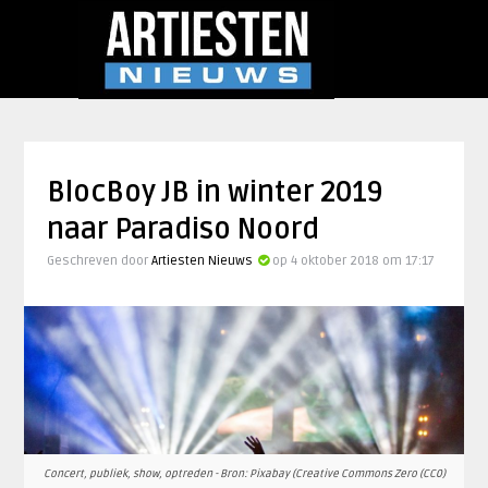
BlocBoy JB in winter 2019
naar Paradiso Noord
Geschreven door
Artiesten Nieuws
op 4 oktober 2018 om 17:17
Concert, publiek, show, optreden - Bron: Pixabay (Creative Commons Zero (CC0)