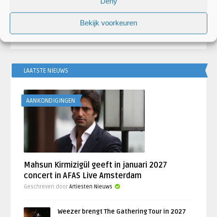
Deny
album
Madonna en
Bekijk voorkeuren
LAATSTE NIEUWS
AANKONDIGINGEN
Mahsun Kirmizigül geeft in januari 2027
concert in AFAS Live Amsterdam
Geschreven door
Artiesten Nieuws
Weezer brengt The Gathering Tour in 2027