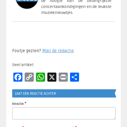
de hoogte van de belangrijkste
concertaankondigingen en de leukste
muzieknieuwtjes.
Foutje gezien?
Mail de redactie
.​
Deel artikel:
Facebook
Copy
WhatsApp
X
Print
Delen
Link
LAAT EEN REACTIE ACHTER
*
Reactie: