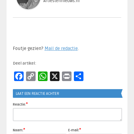
Artiestennieuws.nl
Foutje gezien?
Mail de redactie
.​
Deel artikel:
Facebook
Copy
WhatsApp
X
Print
Delen
Link
LAAT EEN REACTIE ACHTER
*
Reactie:
*
*
Naam:
E-mail: