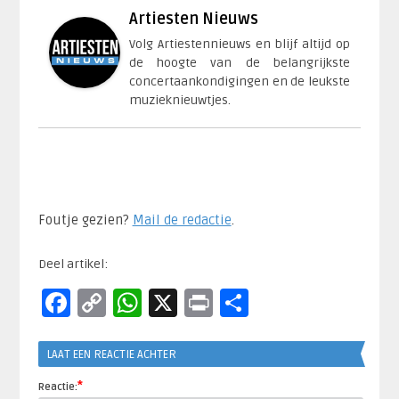
Artiesten Nieuws
Volg Artiestennieuws en blijf altijd op
de hoogte van de belangrijkste
concertaankondigingen en de leukste
muzieknieuwtjes.
Foutje gezien?
Mail de redactie
.​
Deel artikel:
Facebook
Copy
WhatsApp
X
Print
Delen
Link
LAAT EEN REACTIE ACHTER
*
Reactie: