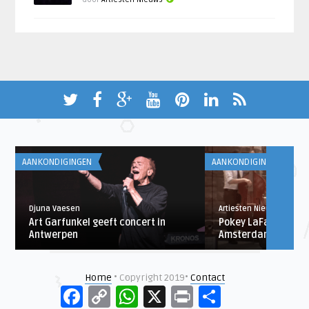
AANKONDIGINGEN
AANKONDIGINGEN
Djuna Vaesen
Artiesten Nieuws
Art Garfunkel geeft concert in
Pokey LaFarge naar
Antwerpen
Amsterdam
Home
• Copyright 2019•
Contact
Facebook
Copy
WhatsApp
X
Print
Delen
Link