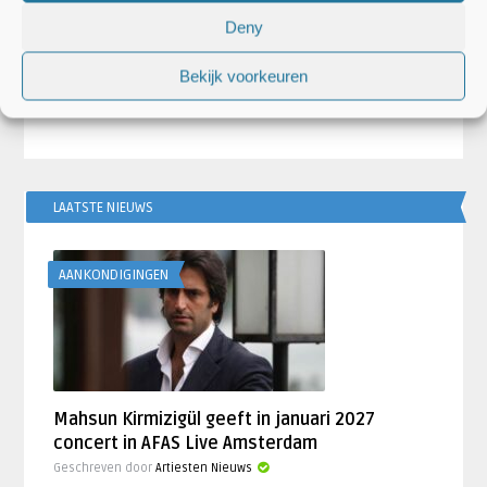
Artiesten Nieuws
Pien Jansen
Deny
ghts’
WIN: Tickets voor The Bomb Digz in
Paul Merton
Q-Factory en Luxor Live
naar De Meer
Bekijk voorkeuren
LAATSTE NIEUWS
AANKONDIGINGEN
Mahsun Kirmizigül geeft in januari 2027
concert in AFAS Live Amsterdam
Geschreven door
Artiesten Nieuws