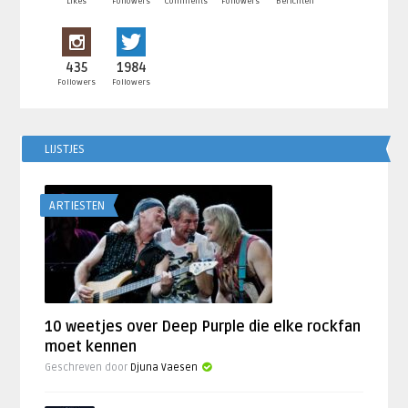
Likes
Followers
Comments
Followers
Berichten
435
1984
Followers
Followers
LIJSTJES
ARTIESTEN
10 weetjes over Deep Purple die elke rockfan
moet kennen
Geschreven door
Djuna Vaesen