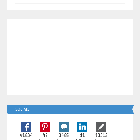
SOCIALS
41834
47
3485
11
13315