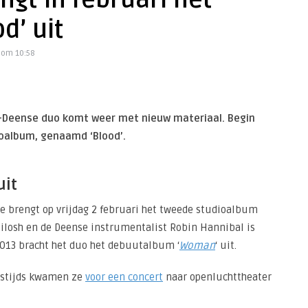
gt in februari het
d’ uit
 om 10:58
-Deense duo komt weer met nieuw materiaal. Begin
ioalbum, genaamd ‘Blood’.
uit
e brengt op vrijdag 2 februari het tweede studioalbum
ilosh en de Deense instrumentalist Robin Hannibal is
2013 bracht het duo het debuutalbum ‘
Woman
‘ uit.
estijds kwamen ze
voor een concert
naar openluchttheater