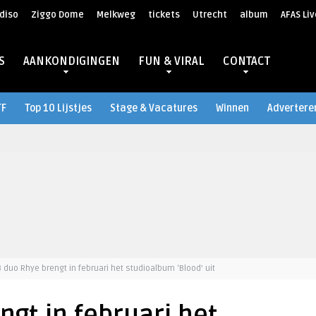
diso
Ziggo Dome
Melkweg
tickets
Utrecht
album
AFAS Liv
S
AANKONDIGINGEN
FUN & VIRAL
CONTACT
TF
Top 10 Lijstjes
Stage & Vacatures
Winnen
Advertere
 duo Rhye brengt in februari het studioalbum ‘Blood’ uit