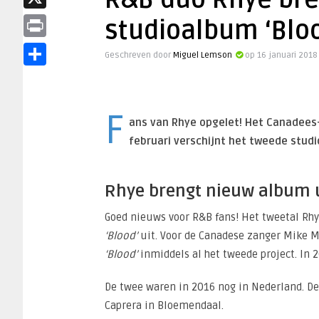
R&B duo Rhye bren
X
studioalbum ‘Bloo
Print
Geschreven door
Miguel Lemson
op 16 januari 2018
Delen
F
ans van Rhye opgelet! Het Canadees
februari verschijnt het tweede stud
Rhye brengt nieuw album 
Goed nieuws voor R&B fans! Het tweetal Rhy
‘Blood’
uit. Voor de Canadese zanger Mike M
‘Blood’
inmiddels al het tweede project. In 
De twee waren in 2016 nog in Nederland. D
Caprera in Bloemendaal.