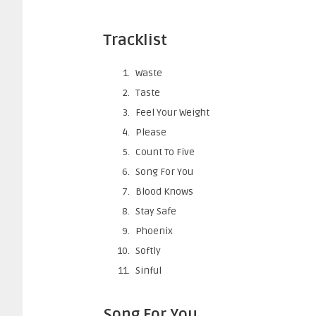
Tracklist
Waste
Taste
Feel Your Weight
Please
Count To Five
Song For You
Blood Knows
Stay Safe
Phoenix
Softly
Sinful
Song For You