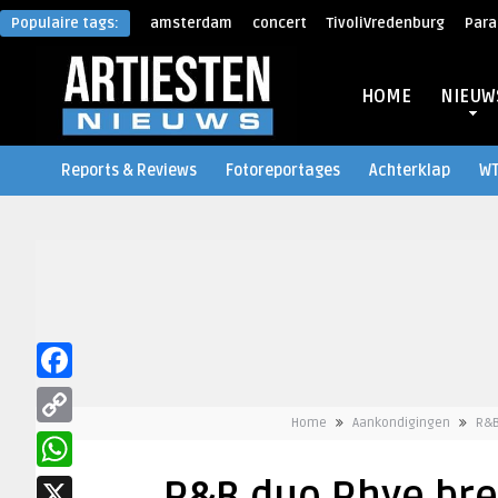
Populaire tags:
amsterdam
concert
TivoliVredenburg
Para
HOME
NIEUW
Reports & Reviews
Fotoreportages
Achterklap
W
Facebook
Home
Aankondigingen
R&B
Copy
Link
WhatsApp