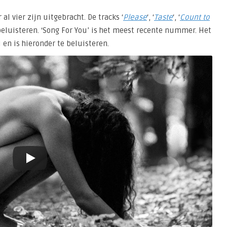
al vier zijn uitgebracht. De tracks ‘
Please
‘, ‘
Taste
‘, ‘
Count to
e beluisteren. ‘Song For You’ is het meest recente nummer. Het
n is hieronder te beluisteren.