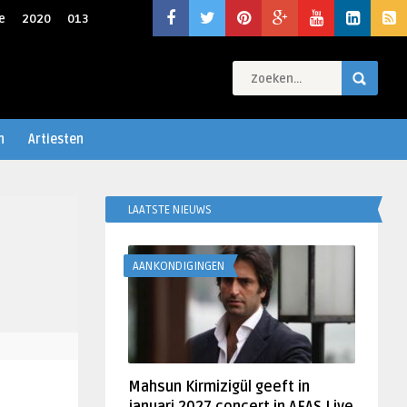
e
2020
013
n
Artiesten
LAATSTE NIEUWS
AANKONDIGINGEN
Mahsun Kirmizigül geeft in