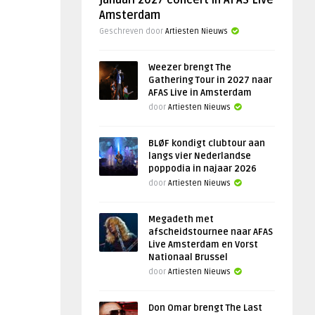
januari 2027 concert in AFAS Live
Amsterdam
Geschreven door
Artiesten Nieuws
Weezer brengt The
Gathering Tour in 2027 naar
AFAS Live in Amsterdam
door
Artiesten Nieuws
BLØF kondigt clubtour aan
langs vier Nederlandse
poppodia in najaar 2026
door
Artiesten Nieuws
Megadeth met
afscheidstournee naar AFAS
Live Amsterdam en Vorst
Nationaal Brussel
door
Artiesten Nieuws
Don Omar brengt The Last