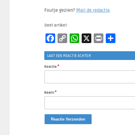
Foutje gezien?
Mail de redactie
.​
Deel artikel:
Facebook
Copy
WhatsApp
X
Print
Del
Link
LAAT EEN REACTIE ACHTER
*
Reactie:
*
Naam: