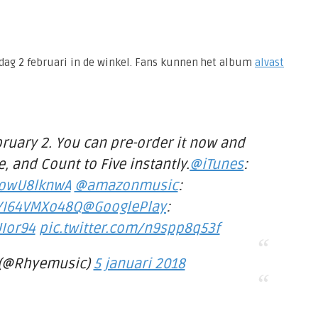
jdag 2 februari in de winkel. Fans kunnen het album
alvast
ruary 2. You can pre-order it now and
e, and Count to Five instantly.
@iTunes
:
/7owU8lknwA
@amazonmusic
:
o/I64VMXo48Q
@GooglePlay
:
Ior94
pic.twitter.com/n9spp8q53f
(@Rhyemusic)
5 januari 2018