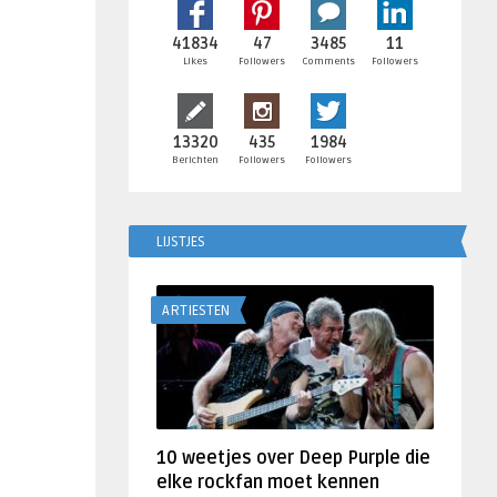
41834
47
3485
11
Likes
Followers
Comments
Followers
13320
435
1984
Berichten
Followers
Followers
LIJSTJES
ARTIESTEN
10 weetjes over Deep Purple die
elke rockfan moet kennen