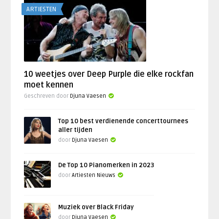
ARTIESTEN
10 weetjes over Deep Purple die elke rockfan
moet kennen
Geschreven door
Djuna Vaesen
Top 10 best verdienende concerttournees
aller tijden
door
Djuna Vaesen
De Top 10 Pianomerken in 2023
door
Artiesten Nieuws
Muziek over Black Friday
door
Djuna Vaesen