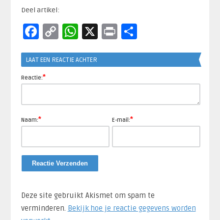
Deel artikel:
Facebook
Copy
WhatsApp
X
Print
Delen
Link
LAAT EEN REACTIE ACHTER
*
Reactie:
*
*
Naam:
E-mail:
Deze site gebruikt Akismet om spam te
verminderen.
Bekijk hoe je reactie gegevens worden