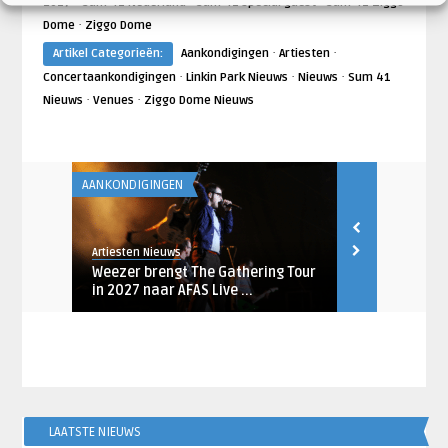
·
·
·
2017
Sum 41 Nederland
Sum 41 special guest
Sum 41 Ziggo
·
Dome
Ziggo Dome
·
·
Artikel Categorieën:
Aankondigingen
Artiesten
·
·
·
Concertaankondigingen
Linkin Park Nieuws
Nieuws
Sum 41
·
·
Nieuws
Venues
Ziggo Dome Nieuws
AANKONDIGINGEN
AANKONDIGING
Artiesten Nieuws
Artiesten Nieu
januari
Weezer brengt The Gathering Tour
Megadeth m
in 2027 naar AFAS Live ...
naar AFAS Li
LAATSTE NIEUWS