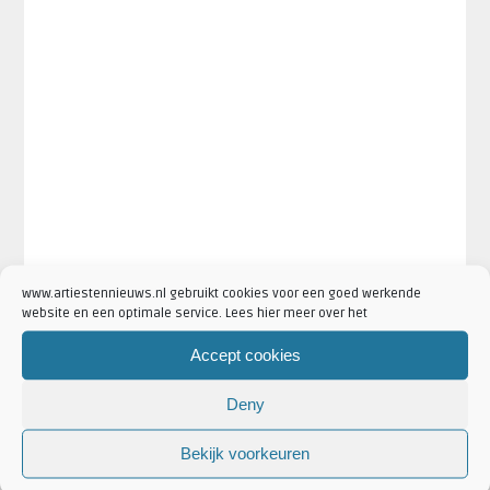
www.artiestennieuws.nl gebruikt cookies voor een goed werkende
website en een optimale service. Lees hier meer over het
Accept cookies
Deny
·
·
·
Artikel Tags:
amsterdam
Linkin Park
Linkin Park 2017
Bekijk voorkeuren
·
·
·
Linkin Park Sum 41
Linkin park ziggo dome
Sum 41
Sum 41