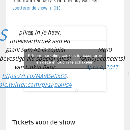
rond frontman Deryck Whibley nog voor een
spetterende show in 013
.
S
pikes in je haar,
driekwartbroek aan en
gaan! Sum 41 is zojuist
— MOJO
Klik om marketing cookies te accepteren
bevestigd als special guest
(@mojoconcerts)
en deze inhoud in te schakelen
van Linkin Park:
April 4, 2017
https://t.co/MAiASeBxGS
.
pic.twitter.com/pF1PpIAPs4
Tickets voor de show