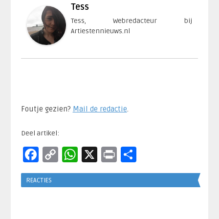
Tess
Tess, Webredacteur bij
Artiestennieuws.nl
Foutje gezien?
Mail de redactie
.​
Deel artikel:
Facebook
Copy
WhatsApp
X
Print
Delen
Link
REACTIES