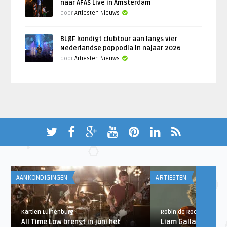
naar AFAS Live in Amsterdam
door
Artiesten Nieuws
BLØF kondigt clubtour aan langs vier
Nederlandse poppodia in najaar 2026
door
Artiesten Nieuws
AANKONDIGINGEN
ARTIESTEN
Kartien Luinenburg
Robin de Roode
All Time Low brengt in juni het
Liam Gallagher zing