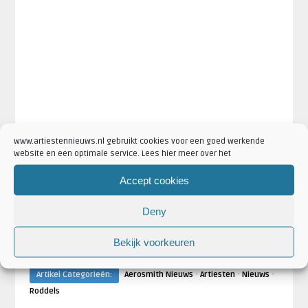
www.artiestennieuws.nl gebruikt cookies voor een goed werkende
website en een optimale service. Lees hier meer over het
Accept cookies
·
·
Artikel Tags:
aerosmith
Aerosmith 2017
Aerosmith
Deny
·
·
afscheidstour
aerosmith blijven bij elkaar
aerosmith hoopt op
·
·
·
samenblijven
aerosmith steven tyler
aerosmith stopt niet
Bekijk voorkeuren
Steven Tyler
·
·
·
Artikel Categorieën:
Aerosmith Nieuws
Artiesten
Nieuws
Roddels