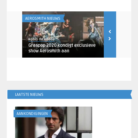
AEROSMITH NIEUWS
ARTIESTEN
Robin de Roode
Pien Jansen
iner
Graspop 2020 kondigt exclusieve
Boekenweek 
show Aerosmith aan
geïnspireer
LAATSTE NIEUWS
AANKONDIGINGEN