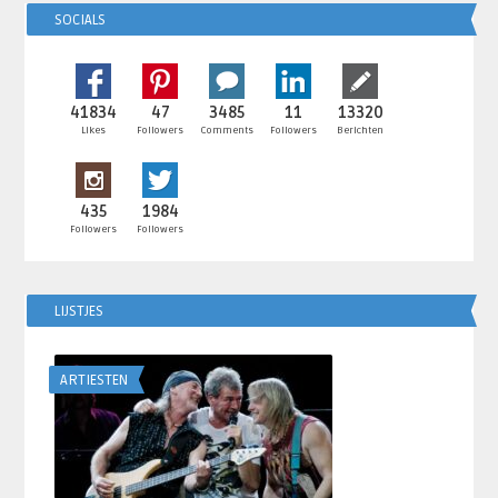
SOCIALS
41834
47
3485
11
13320
Likes
Followers
Comments
Followers
Berichten
435
1984
Followers
Followers
LIJSTJES
ARTIESTEN