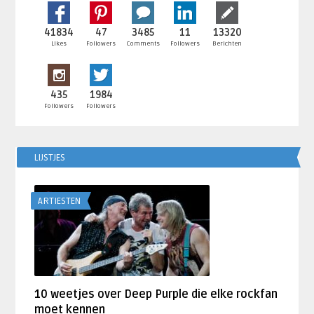
41834
47
3485
11
13320
Likes
Followers
Comments
Followers
Berichten
435
1984
Followers
Followers
LIJSTJES
ARTIESTEN
10 weetjes over Deep Purple die elke rockfan
moet kennen