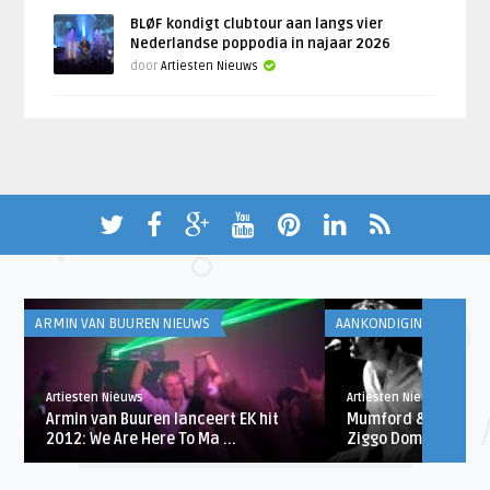
BLØF kondigt clubtour aan langs vier
Nederlandse poppodia in najaar 2026
door
Artiesten Nieuws
ARMIN VAN BUUREN NIEUWS
AANKONDIGINGEN
Artiesten Nieuws
Artiesten Nieuws
r
Armin van Buuren lanceert EK hit
Mumford & Sons in 
2012: We Are Here To Ma ...
Ziggo Dome