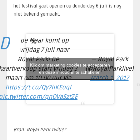
het festival gaat openen op donderdag 6 juli is nog
niet bekend gemaakt.
D
oe Maar komt op
vrijdag 7 juli naar
Royal Park! De
— Royal Park
Klik om marketing cookies te accepteren
kaartverkoop start vrijdag 3
(@RoyalParklive)
en deze inhoud in te schakelen
maart om 10:00 uur via
March 1, 2017
https://t.co/Qy7lIKEoql
pic.twitter.com/qnOVaSztZE
Bron: Royal Park Twitter