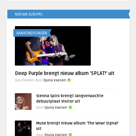
NIEUWE ALBUMS
AANKONDIGINGEN
Deep Purple brengt nieuw album ‘SPLAT!’ uit
Geschreven door
Djuna Vaesen
Sienna Spiro brengt langverwachte
debuutplaat Visitor uit
door
Djuna Vaesen
Muse brengt nieuw album ‘The Wow! Signal’
uit
door
Djuna Vaesen