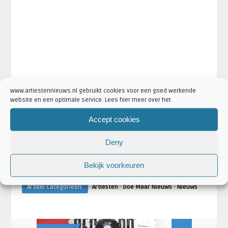
www.artiestennieuws.nl gebruikt cookies voor een goed werkende
website en een optimale service. Lees hier meer over het
Accept cookies
Deny
·
·
Artikel Tags:
Doe Maar
Doe Maar kaarten
Doe Maar paleis
Bekijk voorkeuren
·
Soestdijk
Doe Maar Royal Park
·
·
Artikel Categorieën:
Artiesten
Doe Maar Nieuws
Nieuws