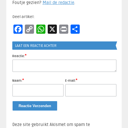
Foutje gezien?
Mail de redactie
.​
Deel artikel:
Facebook
Copy
WhatsApp
X
Print
Delen
Link
LAAT EEN REACTIE ACHTER
*
Reactie:
*
*
Naam:
E-mail:
Deze site gebruikt Akismet om spam te