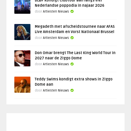
BLØF kondigt clubtour aan langs vier
Nederlandse poppodia in najaar 2026
door
Artiesten Nieuws
Megadeth met afscheidstournee naar AFAS
Live Amsterdam en Vorst Nationaal Brussel
door
Artiesten Nieuws
Don Omar brengt The Last King World Tour in
2027 naar de Ziggo Dome
door
Artiesten Nieuws
Teddy Swims kondigt extra shows in Ziggo
Dome aan
door
Artiesten Nieuws