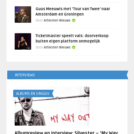
Guus Meeuwis met ‘Tour van Twee’ naar
Amsterdam en Groningen
door
Artiesten Nieuws
Ticketmaster speelt vals: doorverkoop
buiten eigen platform onmogelijk
door
Artiesten Nieuws
INTERVIEWS
ALBUMS EN SINGLES
Albumreview en interview: Silvester – ‘My Way