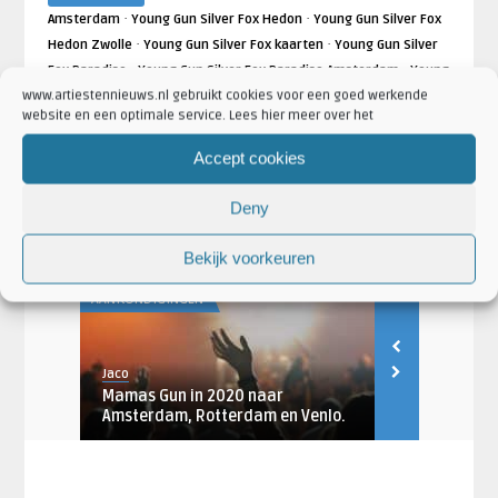
·
·
Amsterdam
Young Gun Silver Fox Hedon
Young Gun Silver Fox
·
·
Hedon Zwolle
Young Gun Silver Fox kaarten
Young Gun Silver
·
·
Fox Paradiso
Young Gun Silver Fox Paradiso Amsterdam
Young
·
·
www.artiestennieuws.nl gebruikt cookies voor een goed werkende
Gun Silver Fox tickets
Young Gun Silver Fox TivoliVredenburg
website en een optimale service. Lees hier meer over het
·
Young Gun Silver Fox TivoliVredenburg Utrecht
Young Gun Silver
·
Fox Utrecht
Young Gun Silver Fox Zwolle
Accept cookies
·
·
Artikel Categorieën:
Aankondigingen
Artiesten
·
·
Concertaankondigingen
Nieuws
Young Gun Silver Fox Nieuws
Deny
Bekijk voorkeuren
AANKONDIGINGEN
AANKONDIGING
Jaco
Jaco
ve
Mamas Gun in 2020 naar
Young Gun Si
Amsterdam, Rotterdam en Venlo.
clubtour do