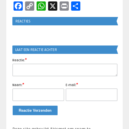
Facebook
Copy
WhatsApp
X
Print
Delen
Link
REACTIES
LAAT EEN REACTIE ACHTER
*
Reactie:
*
*
Naam:
E-mail: