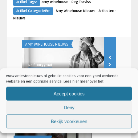
·
Artikel Tags:
amy winehouse
Reg Traviss
·
·
Artikel Categorieën:
Amy Winehouse Nieuws
Artiesten
Nieuws
AMY WINEHOUSE NIEUWS
AMY WINEHOUSE
Rolf Burggraaf
Lysanne Sikke
 film
10 muziekdocumentaires op Netflix
Valerie van
www.artiestennieuws.nl gebruikt cookies voor een goed werkende
die je gezien moet hebben
gedraaide n
website en een optimale service. Lees hier meer over het
Accept cookies
Deny
LAATSTE NIEUWS
Bekijk voorkeuren