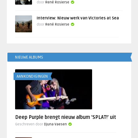
door
René Rosierse
Interview: Nieuw werk van Victories at Sea
door
René Rosierse
NIEUWE ALBUMS
AANKONDIGINGEN
Deep Purple brengt nieuw album ‘SPLAT!’ uit
Geschreven door
Djuna Vaesen