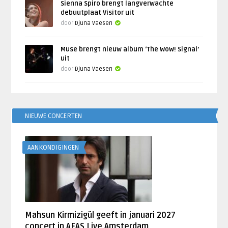
Sienna Spiro brengt langverwachte
debuutplaat Visitor uit
door
Djuna Vaesen
Muse brengt nieuw album ‘The Wow! Signal’
uit
door
Djuna Vaesen
NIEUWE CONCERTEN
AANKONDIGINGEN
Mahsun Kirmizigül geeft in januari 2027
concert in AFAS Live Amsterdam