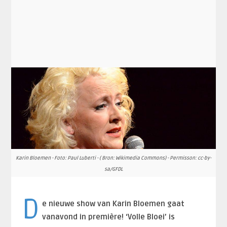
Karin Bloemen - Foto: Paul Luberti - ( Bron: Wikimedia Commons) - Permisson: cc-by-
sa/GFDL
D
e nieuwe show van Karin Bloemen gaat
vanavond in première! ‘Volle Bloei’ is