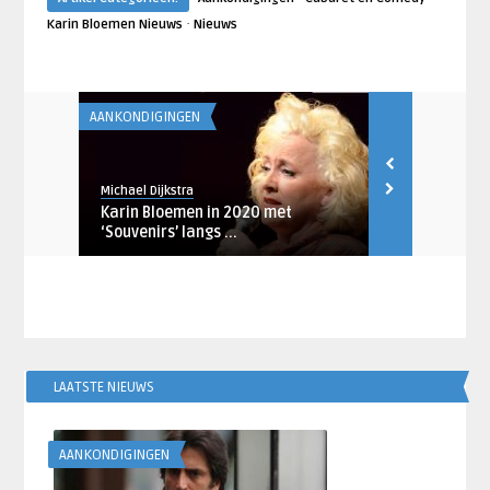
·
Karin Bloemen Nieuws
Nieuws
AANKONDIGINGEN
AANKONDIGING
Michael Dijkstra
Jaco
Karin Bloemen in 2020 met
Mathilde Sa
 Orkest
‘Souvenirs’ langs ...
The Parade’ .
LAATSTE NIEUWS
AANKONDIGINGEN