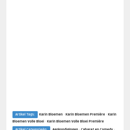
·
·
Artikel Tags:
Karin Bloemen
Karin Bloemen Première
Karin
·
Bloemen Volle Bloei
Karin Bloemen Volle Bloei Première
·
·
Artikel Categorieën:
Aankondigingen
Cabaret en Comedy