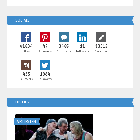
SOCIALS
41834
47
3485
11
13315
Likes
Followers
Comments
Followers
Berichten
435
1984
Followers
Followers
LIJSTJES
ARTIESTEN