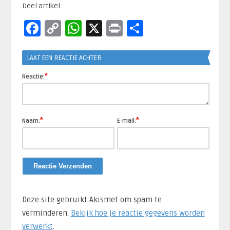
Deel artikel:
Facebook
Copy
WhatsApp
X
Print
Delen
Link
LAAT EEN REACTIE ACHTER
*
Reactie:
*
*
Naam:
E-mail:
Deze site gebruikt Akismet om spam te
verminderen.
Bekijk hoe je reactie gegevens worden
verwerkt
.