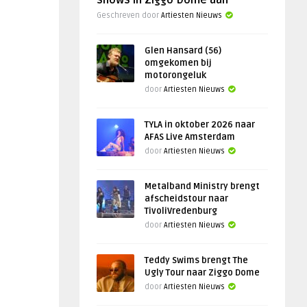
shows in Ziggo Dome aan
Geschreven door
Artiesten Nieuws
Glen Hansard (56)
omgekomen bij
motorongeluk
door
Artiesten Nieuws
TYLA in oktober 2026 naar
AFAS Live Amsterdam
door
Artiesten Nieuws
Metalband Ministry brengt
afscheidstour naar
TivoliVredenburg
door
Artiesten Nieuws
Teddy Swims brengt The
Ugly Tour naar Ziggo Dome
door
Artiesten Nieuws