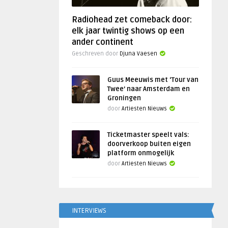
Radiohead zet comeback door:
elk jaar twintig shows op een
ander continent
Geschreven door
Djuna Vaesen
Guus Meeuwis met ‘Tour van
Twee’ naar Amsterdam en
Groningen
door
Artiesten Nieuws
Ticketmaster speelt vals:
doorverkoop buiten eigen
platform onmogelijk
door
Artiesten Nieuws
INTERVIEWS