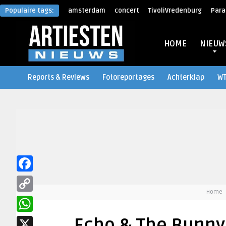
Populaire tags:
amsterdam
concert
TivoliVredenburg
Para
HOME
NIEUW
Reports & Reviews
Fotoreportages
Achterklap
W
Facebook
Home
Copy
Link
WhatsApp