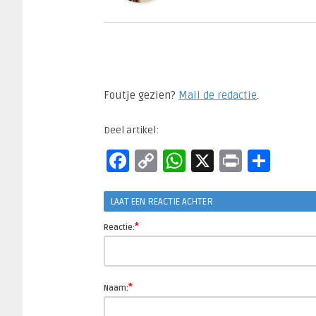
Foutje gezien?
Mail de redactie
.​
Deel artikel:
Facebook
Copy
WhatsApp
X
Print
Del
Link
LAAT EEN REACTIE ACHTER
*
Reactie:
*
Naam: