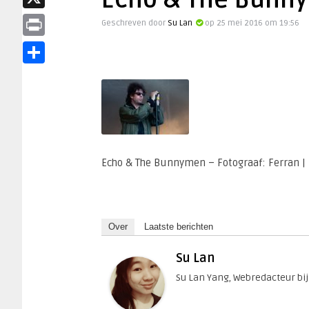
Echo & The Bunn
X
Geschreven door
Su Lan
op 25 mei 2016 om 19:56
Print
Delen
Echo & The Bunnymen – Fotograaf: Ferran | 
Over
Laatste berichten
Su Lan
Su Lan Yang, Webredacteur bij