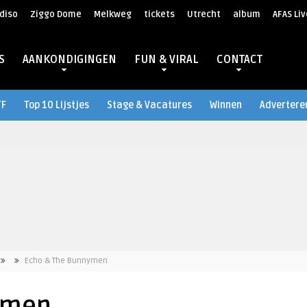
diso
Ziggo Dome
Melkweg
tickets
Utrecht
album
AFAS Liv
S
AANKONDIGINGEN
FUN & VIRAL
CONTACT
TF
Top 10 Lijstjes
Stage & Vacatures
Winnen
Advertere
Echo & The Bunnymen