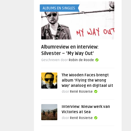
ALBUMS EN SINGLES
Albumreview en interview:
Silvester – ‘My Way Out’
Geschreven door
Robin de Roode
The Wooden Faces brengt
album ‘Flying the Wrong
Way’ analoog en digitaal uit
door
René Rosierse
Interview: Nieuw werk van
Victories at Sea
door
René Rosierse