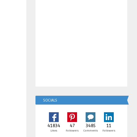
SOCIALS
41834
47
3485
11
Likes
Followers
Comments
Followers