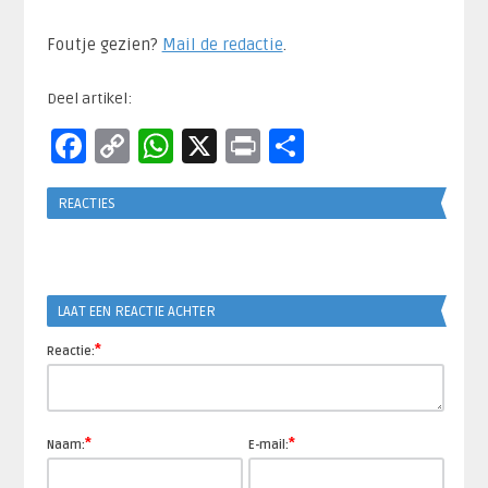
Foutje gezien?
Mail de redactie
.​
Deel artikel:
Facebook
Copy
WhatsApp
X
Print
Delen
Link
REACTIES
LAAT EEN REACTIE ACHTER
*
Reactie:
*
*
Naam:
E-mail: