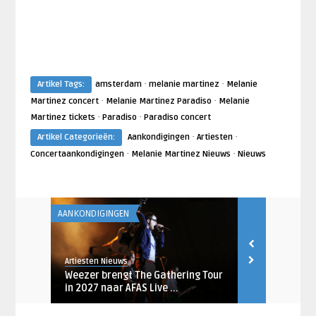
·
·
Artikel Tags:
amsterdam
melanie martinez
Melanie
·
·
Martinez concert
Melanie Martinez Paradiso
Melanie
·
·
Martinez tickets
Paradiso
Paradiso concert
·
·
Artikel Categorieën:
Aankondigingen
Artiesten
·
·
Concertaankondigingen
Melanie Martinez Nieuws
Nieuws
AANKONDIGINGEN
AANKONDIGING
Artiesten Nieuws
Artiesten Nieu
januari
Weezer brengt The Gathering Tour
Megadeth m
in 2027 naar AFAS Live ...
naar AFAS Li