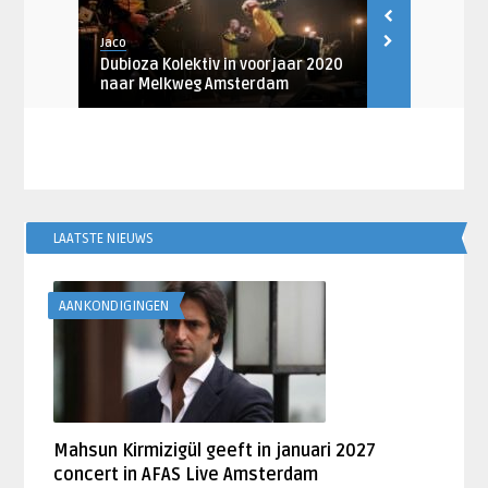
Jaco
Artiesten Nieu
ste
Dubioza Kolektiv in voorjaar 2020
Dubioza Kole
naar Melkweg Amsterdam
Melkweg Th
LAATSTE NIEUWS
AANKONDIGINGEN
Mahsun Kirmizigül geeft in januari 2027
concert in AFAS Live Amsterdam