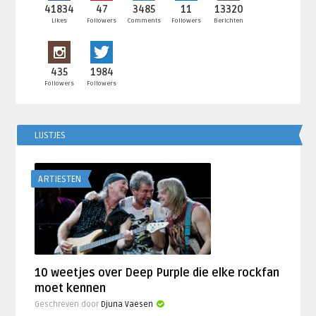
41834
47
3485
11
13320
Likes
Followers
Comments
Followers
Berichten
435
1984
Followers
Followers
LIJSTJES
ARTIESTEN
10 weetjes over Deep Purple die elke rockfan
moet kennen
Geschreven door
Djuna Vaesen