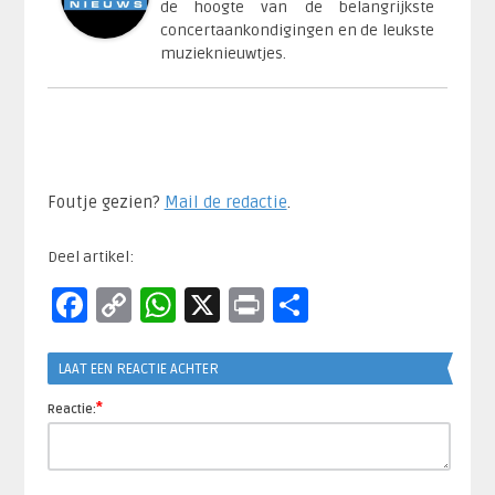
de hoogte van de belangrijkste
concertaankondigingen en de leukste
muzieknieuwtjes.
Foutje gezien?
Mail de redactie
.​
Deel artikel:
Facebook
Copy
WhatsApp
X
Print
Delen
Link
LAAT EEN REACTIE ACHTER
*
Reactie: