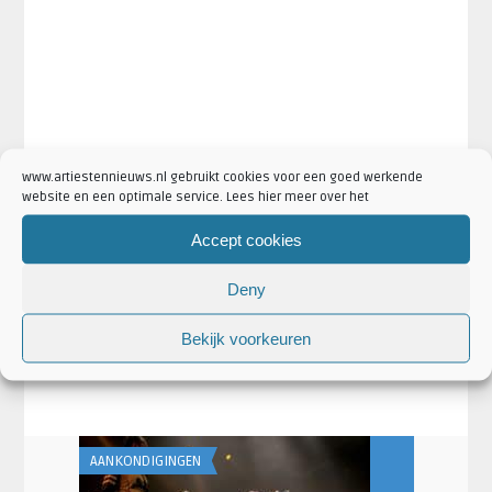
www.artiestennieuws.nl gebruikt cookies voor een goed werkende
·
·
Artikel Tags:
dubioza kolektiv
dubioza kolektiv concert
website en een optimale service. Lees hier meer over het
·
·
dubioza kolektiv den haag
dubioza kolektiv doornroosje
·
·
dubioza kolektiv hedon
dubioza kolektiv kaarten
dubioza
Accept cookies
·
·
kolektiv nijmegen
dubioza kolektiv optreden
dubioza kolektiv
·
·
paard van troje
dubioza kolektiv tickets
dubioza kolektiv
Deny
zwolle
Bekijk voorkeuren
·
Artikel Categorieën:
Aankondigingen
·
·
Concertaankondigingen
Dubioza Kolektiv Nieuws
Nieuws
AANKONDIGINGEN
AANKONDIGING