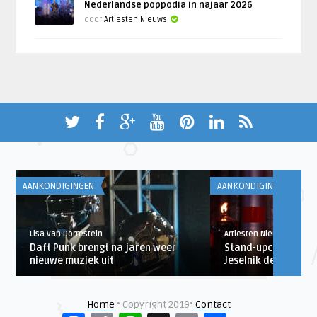
Nederlandse poppodia in najaar 2026
door
Artiesten Nieuws
AANKONDIGINGEN
AANKONDIGINGEN
Lisa van Dorrestein
Artiesten Nieuws
Daft Punk brengt na jaren weer
Stand-upcomedian 
nieuwe muziek uit
Jeselnik deze zome
Home
• Copyright 2019•
Contact