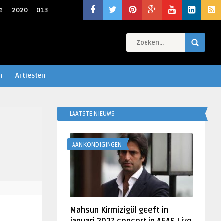
e
2020
013
n
Artiesten
LAATSTE NIEUWS
AANKONDIGINGEN
Mahsun Kirmizigül geeft in