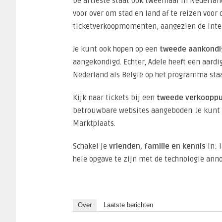
De artieste staat ook tweemaal in Nederlan
voor over om stad en land af te reizen voor
ticketverkoopmomenten, aangezien de inter
Je kunt ook hopen op een
tweede aankondi
aangekondigd. Echter, Adele heeft een aardi
Nederland als België op het programma staa
Kijk naar tickets bij een
tweede verkoopp
betrouwbare websites aangeboden. Je kunt o
Marktplaats.
Schakel je
vrienden, familie en kennis
in: 
hele opgave te zijn met de technologie ann
Over
Laatste berichten