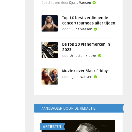
Geschreven door
Djuna Vaesen
Top 10 best verdienende
concerttournees aller tijden
door
Djuna Vaesen
De Top 10 Pianomerken in
2023
door
Artiesten Nieuws
Muziek over Black Friday
door
Djuna Vaesen
AANBEVOLEN DOOR DE REDACTIE
ARTIESTEN