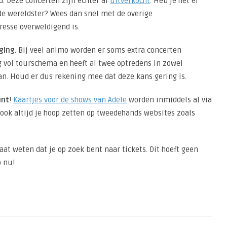
d. Deze concerten zijn echter al
uitverkocht
. Heb je het er
 de wereldster? Wees dan snel met de overige
esse overweldigend is.
ging
. Bij veel animo worden er soms extra concerten
g vol tourschema en heeft al twee optredens in zowel
n. Houd er dus rekening mee dat deze kans gering is.
unt
!
Kaartjes voor de shows van Adele
worden inmiddels al via
ok altijd je hoop zetten op tweedehands websites zoals
laat weten dat je op zoek bent naar tickets. Dit hoeft geen
o nu!