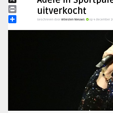
Adele in Sportpal
X
uitverkocht
Print
Geschreven door
Artiesten Nieuws
op 4 december 2
Delen