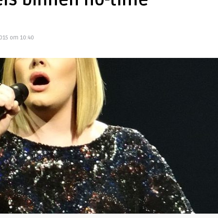
eis binnen no-time
015 om 10:40