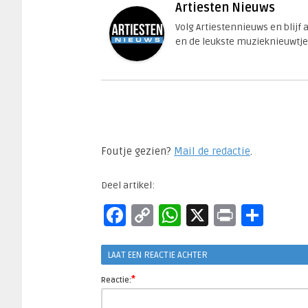
Artiesten Nieuws
Volg Artiestennieuws en blijf
en de leukste muzieknieuwtje
Foutje gezien?
Mail de redactie
.​
Deel artikel:
Facebook
Copy
WhatsApp
X
Print
Del
Link
LAAT EEN REACTIE ACHTER
*
Reactie: