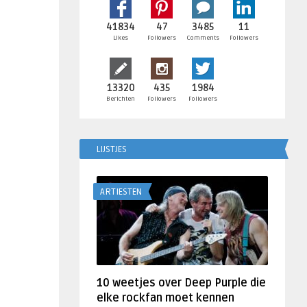
41834
47
3485
11
Likes
Followers
Comments
Followers
13320
435
1984
Berichten
Followers
Followers
LIJSTJES
ARTIESTEN
10 weetjes over Deep Purple die
elke rockfan moet kennen