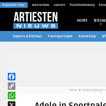
Populaire tags:
amsterdam
concert
TivoliVredenburg
Para
HOME
NIEUW
Reports & Reviews
Fotoreportages
Achterklap
W
Facebook
Home
Aankondigingen
Copy
Link
WhatsApp