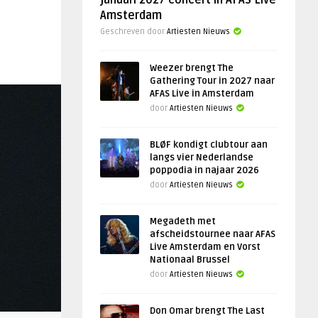
januari 2027 concert in AFAS Live
Amsterdam
Geschreven door
Artiesten Nieuws
Weezer brengt The
Gathering Tour in 2027 naar
AFAS Live in Amsterdam
door
Artiesten Nieuws
BLØF kondigt clubtour aan
langs vier Nederlandse
poppodia in najaar 2026
door
Artiesten Nieuws
Megadeth met
afscheidstournee naar AFAS
Live Amsterdam en Vorst
Nationaal Brussel
door
Artiesten Nieuws
Don Omar brengt The Last