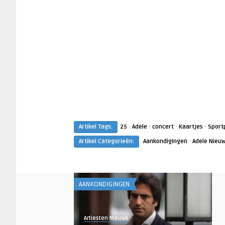
·
·
·
·
Artikel Tags:
25
Adele
concert
Kaartjes
Sport
·
Artikel Categorieën:
Aankondigingen
Adele Nieu
AANKONDIGINGEN
Artiesten Nieuws