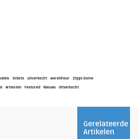
·
·
·
·
paleis
tickets
uitverkocht
wereldtour
Ziggo Dome
·
·
·
·
ws
Artiesten
Featured
Nieuws
Uitverkocht
Gerelateerde
Artikelen