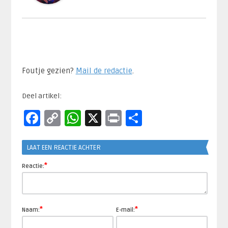
Foutje gezien?
Mail de redactie
.​
Deel artikel:
Facebook
Copy
WhatsApp
X
Print
Delen
Link
LAAT EEN REACTIE ACHTER
*
Reactie:
*
*
Naam:
E-mail: