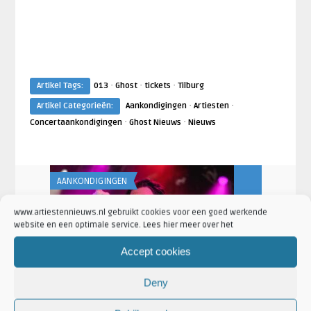
·
·
·
Artikel Tags:
013
Ghost
tickets
Tilburg
·
·
Artikel Categorieën:
Aankondigingen
Artiesten
·
·
Concertaankondigingen
Ghost Nieuws
Nieuws
AANKONDIGINGEN
AANKONDIGING
www.artiestennieuws.nl gebruikt cookies voor een goed werkende
website en een optimale service. Lees hier meer over het
Artiesten Nieuws
Artiesten Nieu
PRESIDENT naar 013 Tilburg en
Diljit Dosan
Accept cookies
Ancienne Belgique in novem ...
naar Ziggo
Deny