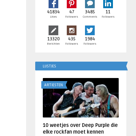
41834
47
3485
11
Likes
Followers
Comments
Followers
13320
435
1984
Berichten
Followers
Followers
LIJSTJES
ARTIESTEN
10 weetjes over Deep Purple die
elke rockfan moet kennen