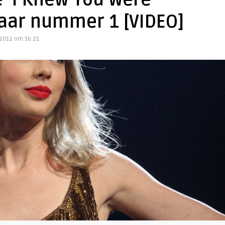
e ‘I Knew You Were
naar nummer 1 [VIDEO]
2012 om 16:21