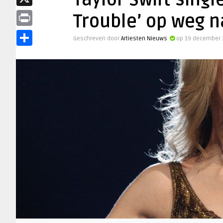
Taylor Swift singl
X
Trouble’ op weg 
Print
Geschreven door
Artiesten Nieuws
op 19 december 
Delen