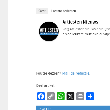
Over
Laatste berichten
Artiesten Nieuws
Volg Artiestennieuws en blijf
en de leukste muzieknieuwtje
Foutje gezien?
Mail de redactie
.​
Deel artikel:
Facebook
Copy
WhatsApp
X
Print
Del
Link
REACTIES