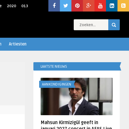
e
2020
013
n
Artiesten
LAATSTE NIEUWS
AANKONDIGINGEN
Mahsun Kirmizigül geeft in