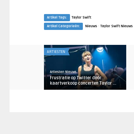
Artikel Tags:
Taylor Swift
·
Artikel Categorieën:
Nieuws
Taylor Swift Nieuws
ARTIESTEN
Artiesten Nieuws
Frustratie op Twitter door
kaartverkoop concerten Taylor ...
AANKONDIGINGEN
Robin de Roode
Taylor Swift verrast fans met
nieuw album