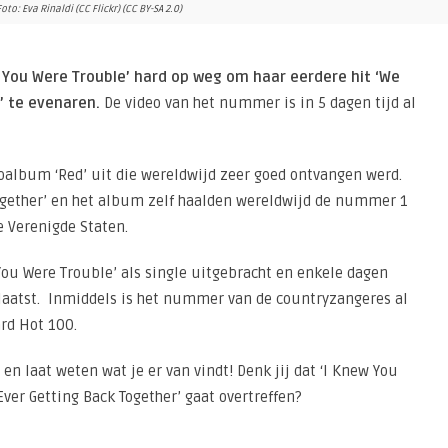
Foto: Eva Rinaldi (CC Flickr) (CC BY-SA 2.0)
ew You Were Trouble’ hard op weg om haar eerdere hit ‘We
’ te evenaren.
De video van het nummer is in 5 dagen tijd al
ioalbum ‘Red’ uit die wereldwijd zeer goed ontvangen werd.
Together’ en het album zelf haalden wereldwijd de nummer 1
e Verenigde Staten.
u Were Trouble’ als single uitgebracht en enkele dagen
aatst. Inmiddels is het nummer van de countryzangeres al
rd Hot 100.
 en laat weten wat je er van vindt! Denk jij dat ‘I Knew You
Ever Getting Back Together’ gaat overtreffen?