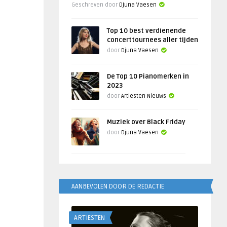
Geschreven door
Djuna Vaesen
Top 10 best verdienende
concerttournees aller tijden
door
Djuna Vaesen
De Top 10 Pianomerken in
2023
door
Artiesten Nieuws
Muziek over Black Friday
door
Djuna Vaesen
AANBEVOLEN DOOR DE REDACTIE
ARTIESTEN