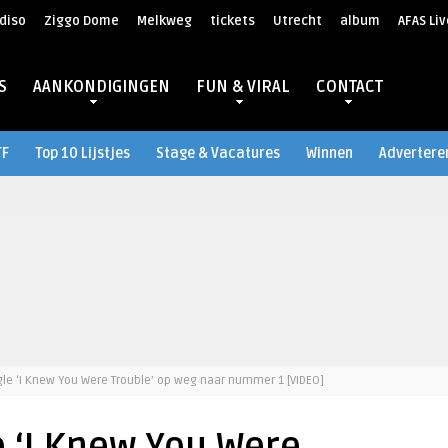
diso
Ziggo Dome
Melkweg
tickets
Utrecht
album
AFAS Liv
S
AANKONDIGINGEN
FUN & VIRAL
CONTACT
TF
Top 10 Lijstjes
Stage & Vacatures
Winnen
Advertere
ngle ‘I Knew You Were Trouble’ op weg naar nummer 1 [VIDEO]