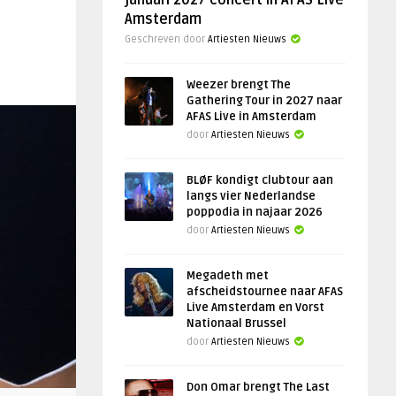
januari 2027 concert in AFAS Live
Amsterdam
Geschreven door
Artiesten Nieuws
Weezer brengt The
Gathering Tour in 2027 naar
AFAS Live in Amsterdam
door
Artiesten Nieuws
BLØF kondigt clubtour aan
langs vier Nederlandse
poppodia in najaar 2026
door
Artiesten Nieuws
Megadeth met
afscheidstournee naar AFAS
Live Amsterdam en Vorst
Nationaal Brussel
door
Artiesten Nieuws
Don Omar brengt The Last