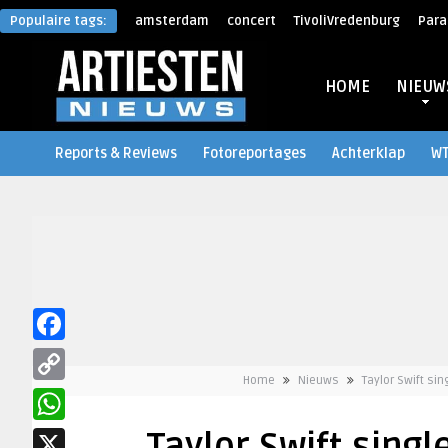
Populaire tags:
amsterdam
concert
TivoliVredenburg
Para
HOME
NIEUW
Reports & Reviews
Fotoreportages
Achterklap
W
Facebook
Home
Nieuws
Taylor Swift si
Copy
Link
WhatsApp