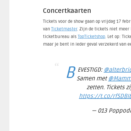
Concertkaarten
Tickets voor de show gaan op vrijdag 17 feb
van
Ticketmaster
. Zijn de tickets niet mee
ticketbureau als
TopTicketshop
. Let op: Tic
maar je bent in ieder geval verzekerd van e
B
EVESTIGD:
@alterbri
Samen met
@Mamm
zetten. Tickets z
https://t.co/rfSDB
— 013 Poppod