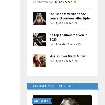
Geschreven door
Djuna Vaesen
Top 10 best verdienende
concerttournees aller tijden
door
Djuna Vaesen
De Top 10 Pianomerken in
2023
door
Artiesten Nieuws
Muziek over Black Friday
door
Djuna Vaesen
AANBEVOLEN DOOR DE REDACTIE
ARTIESTEN