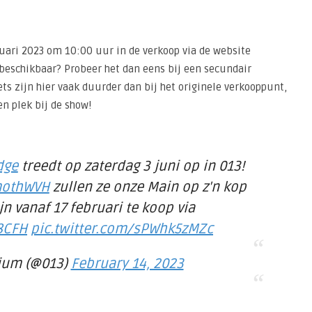
ruari 2023 om 10:00 uur in de verkoop via de website
r beschikbaar? Probeer het dan eens bij een secundair
kets zijn hier vaak duurder dan bij het originele verkooppunt,
en plek bij de show!
dge
treedt op zaterdag 3 juni op in 013!
othWVH
zullen ze onze Main op z'n kop
ijn vanaf 17 februari te koop via
I8CFH
pic.twitter.com/sPWhk5zMZc
ium (@013)
February 14, 2023