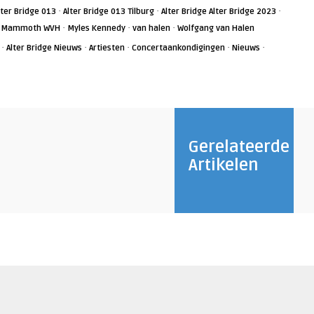
·
·
·
lter Bridge 013
Alter Bridge 013 Tilburg
Alter Bridge Alter Bridge 2023
·
·
·
·
Mammoth WVH
Myles Kennedy
van halen
Wolfgang van Halen
·
·
·
·
·
Alter Bridge Nieuws
Artiesten
Concertaankondigingen
Nieuws
Gerelateerde
Artikelen