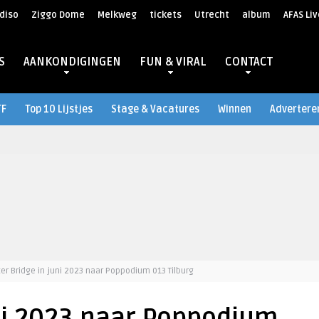
diso
Ziggo Dome
Melkweg
tickets
Utrecht
album
AFAS Liv
S
AANKONDIGINGEN
FUN & VIRAL
CONTACT
TF
Top 10 Lijstjes
Stage & Vacatures
Winnen
Advertere
ter Bridge in juni 2023 naar Poppodium 013 Tilburg