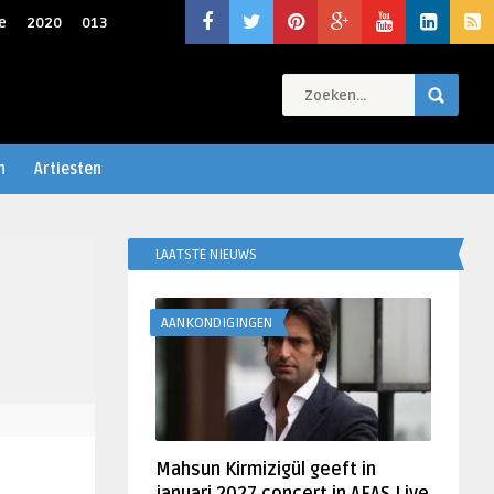
e
2020
013
n
Artiesten
LAATSTE NIEUWS
AANKONDIGINGEN
Mahsun Kirmizigül geeft in