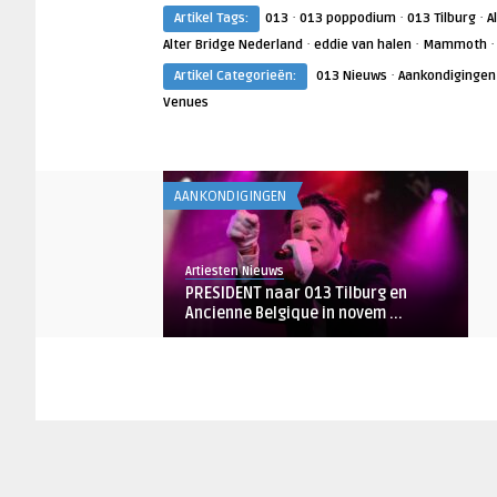
·
·
·
Artikel Tags:
013
013 poppodium
013 Tilburg
A
·
·
Alter Bridge Nederland
eddie van halen
Mammoth
·
Artikel Categorieën:
013 Nieuws
Aankondigingen
Venues
AANKONDIGINGEN
Artiesten Nieuws
PRESIDENT naar 013 Tilburg en
Ancienne Belgique in novem ...
AANKONDIGINGEN
Artiesten Nieuws
Racoon aankomend najaar langs
clubs met ‘It Is Wha ...