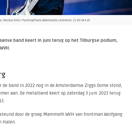
to: Markus Felix | PushingPixels (Wikimedia Commons, CC BY-SA 4.0)
aanse band keert in juni terug op het Tilburgse podium,
 WVH.
rg
ar de band in 2022 nog in de Amsterdamse Ziggo Dome stond,
iemer aan. De metalband keert op zaterdag 3 juni 2023 terug
13.
gesteund door de groep Mammoth WVH van frontman Wolfgang
n Halen.