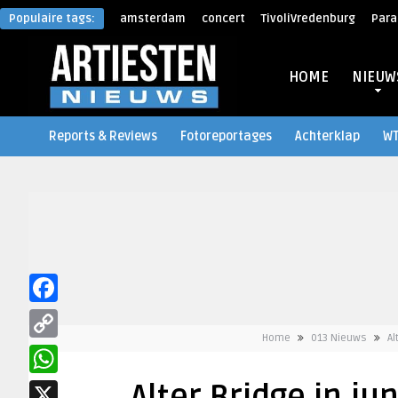
Populaire tags:
amsterdam
concert
TivoliVredenburg
Para
HOME
NIEUW
Reports & Reviews
Fotoreportages
Achterklap
W
Facebook
Home
013 Nieuws
Al
Copy
Link
WhatsApp