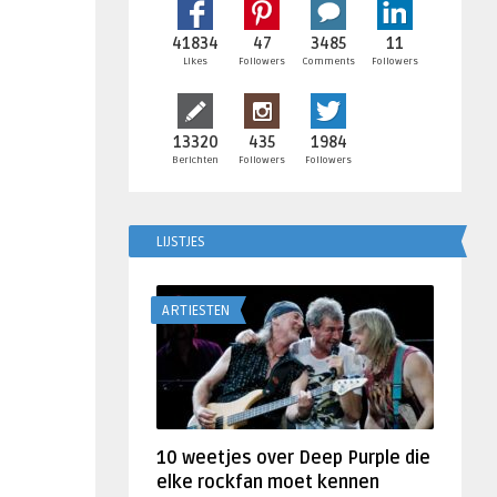
41834
47
3485
11
Likes
Followers
Comments
Followers
13320
435
1984
Berichten
Followers
Followers
LIJSTJES
ARTIESTEN
10 weetjes over Deep Purple die
elke rockfan moet kennen