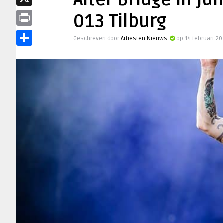
Alter Bridge in j
X
013 Tilburg
Print
Geschreven door
Artiesten Nieuws
op 14 februari 2
Delen