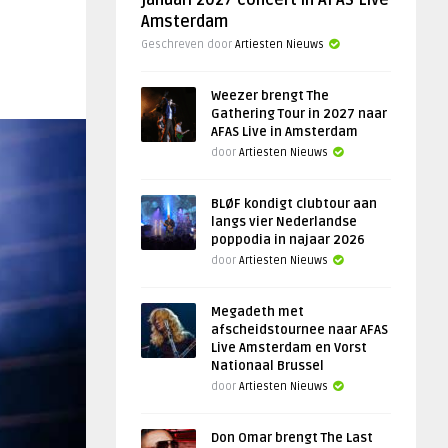
januari 2027 concert in AFAS Live
Amsterdam
Geschreven door
Artiesten Nieuws
Weezer brengt The
Gathering Tour in 2027 naar
AFAS Live in Amsterdam
door
Artiesten Nieuws
BLØF kondigt clubtour aan
langs vier Nederlandse
poppodia in najaar 2026
door
Artiesten Nieuws
Megadeth met
afscheidstournee naar AFAS
Live Amsterdam en Vorst
Nationaal Brussel
door
Artiesten Nieuws
Don Omar brengt The Last