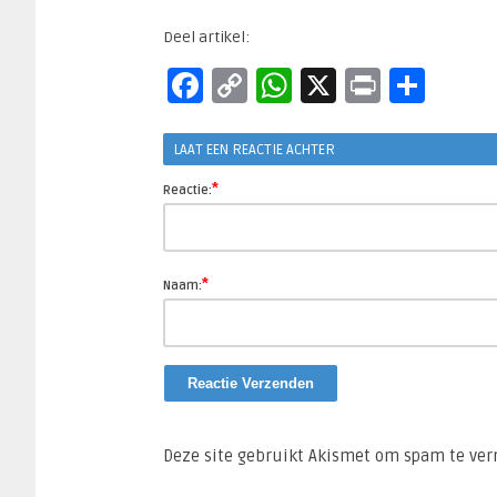
Deel artikel:
Facebook
Copy
WhatsApp
X
Print
Del
Link
LAAT EEN REACTIE ACHTER
*
Reactie:
*
Naam:
Deze site gebruikt Akismet om spam te ve