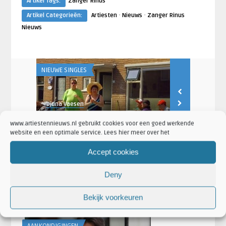
Artikel Tags:
Zanger Rinus
·
·
Artikel Categorieën:
Artiesten
Nieuws
Zanger Rinus
Nieuws
NIEUWE SINGLES
NIEUWS
Djuna Vaesen
Artiesten Nieu
eft
Zanger Rinus heeft nieuwe
De nieuwe p
videoclip
‘Eet veel ban
www.artiestennieuws.nl gebruikt cookies voor een goed werkende
website en een optimale service. Lees hier meer over het
Accept cookies
Deny
LAATSTE NIEUWS
Bekijk voorkeuren