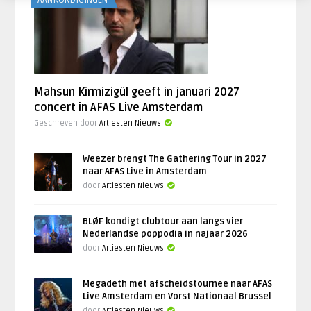
AANKONDIGINGEN
Mahsun Kirmizigül geeft in januari 2027
concert in AFAS Live Amsterdam
Geschreven door
Artiesten Nieuws
Weezer brengt The Gathering Tour in 2027
naar AFAS Live in Amsterdam
door
Artiesten Nieuws
BLØF kondigt clubtour aan langs vier
Nederlandse poppodia in najaar 2026
door
Artiesten Nieuws
Megadeth met afscheidstournee naar AFAS
Live Amsterdam en Vorst Nationaal Brussel
door
Artiesten Nieuws