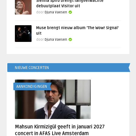
Sienna Spiro brengt langverwachte
debuutplaat Visitor uit
door
Djuna Vaesen
Muse brengt nieuw album ‘The Wow! Signal’
uit
door
Djuna Vaesen
NIEUWE CONCERTEN
AANKONDIGINGEN
Mahsun Kirmizigül geeft in januari 2027
concert in AFAS Live Amsterdam