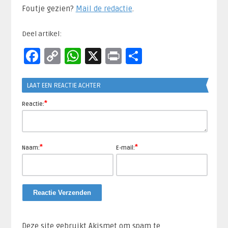
Foutje gezien?
Mail de redactie
.​
Deel artikel:
Facebook
Copy
WhatsApp
X
Print
Delen
Link
LAAT EEN REACTIE ACHTER
*
Reactie:
*
*
Naam:
E-mail:
Deze site gebruikt Akismet om spam te