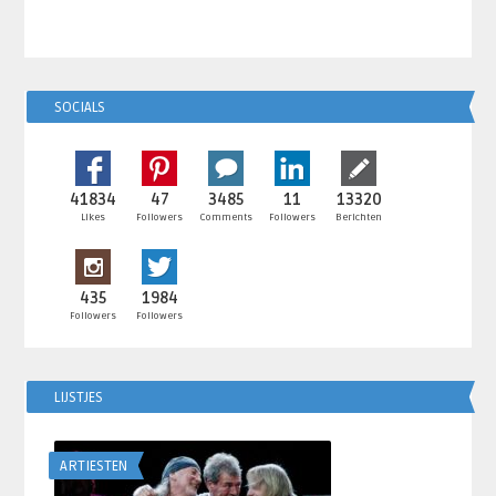
SOCIALS
41834
47
3485
11
13320
Likes
Followers
Comments
Followers
Berichten
435
1984
Followers
Followers
LIJSTJES
ARTIESTEN